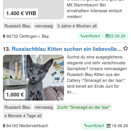
Mit Stammbaum! Bei
ernsthaftem Interesse einfach
1.400 € VHB
melden!
Russisch Blau
reinrassig
3 Jahre 4 Wochen
alt
verifiziert
22.06.26
86732 Oettingen i. Bay.
13.
Russischblau Kitten suchen ein liebevolles
Zuhause. "Ab dem 4.Juli können wir bei dir zu
Suchst du eine ausgeglichene,
Hause sein!
elegante und sehr verschmuste
Samtpfote? Unsere reinrassigen
Russisch Blau Kitten aus der
Cattery \"Smaragd an der Isar\"
sind bereit am Ende Juni für
ihr…
1.000 €
Russisch Blau
reinrassig
Zucht "Smaragd an der Isar"
4 Monate 4 Tage
alt
verifiziert
84183 Niederviehbach
19.06.26