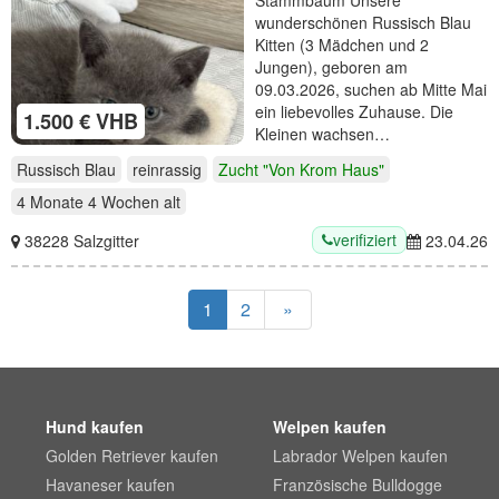
Stammbaum Unsere
wunderschönen Russisch Blau
Kitten (3 Mädchen und 2
Jungen), geboren am
09.03.2026, suchen ab Mitte Mai
ein liebevolles Zuhause. Die
1.500 € VHB
Kleinen wachsen…
Russisch Blau
reinrassig
Zucht "Von Krom Haus"
4 Monate 4 Wochen
alt
verifiziert
38228 Salzgitter
23.04.26
1
2
»
Hund kaufen
Welpen kaufen
Golden Retriever kaufen
Labrador Welpen kaufen
Havaneser kaufen
Französische Bulldogge