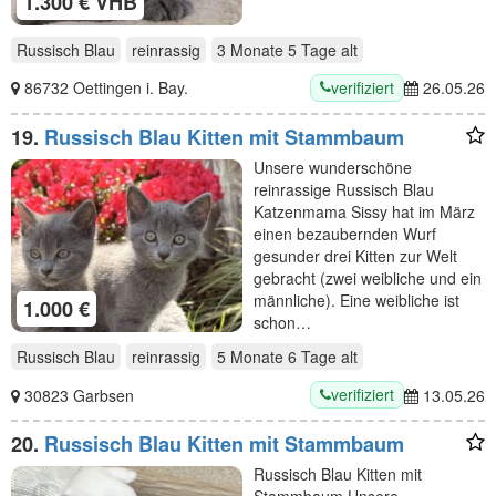
1.300 € VHB
Russisch Blau
reinrassig
3 Monate 5 Tage
alt
verifiziert
86732 Oettingen i. Bay.
26.05.26
19.
Russisch Blau Kitten mit Stammbaum
Unsere wunderschöne
reinrassige Russisch Blau
Katzenmama Sissy hat im März
einen bezaubernden Wurf
gesunder drei Kitten zur Welt
gebracht (zwei weibliche und ein
männliche). Eine weibliche ist
1.000 €
schon…
Russisch Blau
reinrassig
5 Monate 6 Tage
alt
verifiziert
30823 Garbsen
13.05.26
20.
Russisch Blau Kitten mit Stammbaum
Russisch Blau Kitten mit