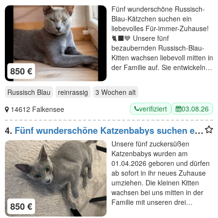
Fünf wunderschöne Russisch-
Blau-Kätzchen suchen ein
liebevolles Für-immer-Zuhause!
🐈‍⬛💙 Unsere fünf
bezaubernden Russisch-Blau-
Kitten wachsen liebevoll mitten in
der Familie auf. Sie entwickeln…
850 €
Russisch Blau
reinrassig
3 Wochen
alt
verifiziert
03.08.26
14612 Falkensee
4.
Fünf wunderschöne Katzenbabys suchen ein
liebevolles Zuhause
Unsere fünf zuckersüßen
Katzenbabys wurden am
01.04.2026 geboren und dürfen
ab sofort in ihr neues Zuhause
umziehen. Die kleinen Kitten
wachsen bei uns mitten in der
Familie mit unseren drei…
850 €