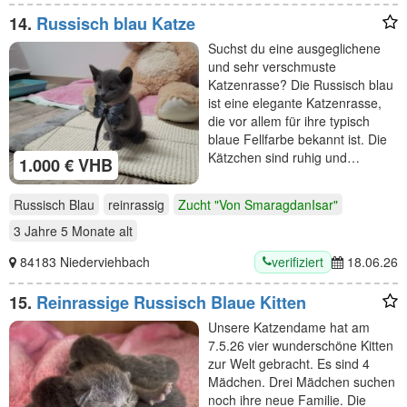
14.
Russisch blau Katze
Suchst du eine ausgeglichene
und sehr verschmuste
Katzenrasse? Die Russisch blau
ist eine elegante Katzenrasse,
die vor allem für ihre typisch
blaue Fellfarbe bekannt ist. Die
Kätzchen sind ruhig und…
1.000 € VHB
Russisch Blau
reinrassig
Zucht "Von SmaragdanIsar"
3 Jahre 5 Monate
alt
verifiziert
84183 Niederviehbach
18.06.26
15.
Reinrassige Russisch Blaue Kitten
Unsere Katzendame hat am
7.5.26 vier wunderschöne Kitten
zur Welt gebracht. Es sind 4
Mädchen. Drei Mädchen suchen
noch ihre neue Familie. Die