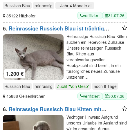
Russisch Blau
reinrassig
1 Jahr 4 Monate
alt
verifiziert
31.07.26
85122 Hitzhofen
5.
Reinrassige Russisch Blau ist trächtig
erwartet ca Mitte August Kitten Hobbyzucht
Reinrassige Russisch Blau Kitten
suchen ein liebevolles Zuhause
Unsere reinrassigen Russisch
Blau Kitten aus
verantwortungsvoller
Hobbyzucht sind bereit, in ein
fürsorgliches neues Zuhause
1.200 €
umziehen…
Russisch Blau
reinrassig
Zucht "Von Geso"
noch
6 Tage
verifiziert
30.07.26
45888 Gelsenkirchen
6.
Reinrassige Russisch Blau Kitten mit
Stammbaum liebevolle Familienaufzucht
Wichtiger Hinweis: Aufgrund
unseres Urlaubs im Ausland sind
wir im gesamten August