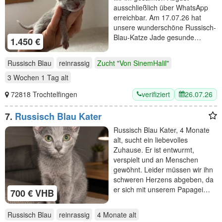
ausschließlich über WhatsApp
erreichbar. Am 17.07.26 hat
unsere wunderschöne Russisch-
Blau-Katze Jade gesunde…
1.450 €
Russisch Blau
reinrassig
Zucht "Von SinemHalil"
3 Wochen 1 Tag
alt
verifiziert
26.07.26
72818 Trochtelfingen
7.
Russisch Blau Kater
Russisch Blau Kater, 4 Monate
alt, sucht ein liebevolles
Zuhause. Er ist entwurmt,
verspielt und an Menschen
gewöhnt. Leider müssen wir ihn
schweren Herzens abgeben, da
er sich mit unserem Papagei…
700 € VHB
Russisch Blau
reinrassig
4 Monate
alt