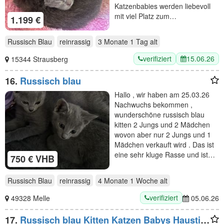
Katzenbabies werden liebevoll
mit viel Platz zum…
1.199 €
Russisch Blau
reinrassig
3 Monate 1 Tag
alt
verifiziert
15.06.26
15344 Strausberg
16.
Russisch blau
Hallo , wir haben am 25.03.26
Nachwuchs bekommen ,
wunderschöne russisch blau
kitten 2 Jungs und 2 Mädchen
wovon aber nur 2 Jungs und 1
Mädchen verkauft wird . Das ist
eine sehr kluge Rasse und ist…
750 € VHB
Russisch Blau
reinrassig
4 Monate 1 Woche
alt
verifiziert
49328 Melle
05.06.26
17.
Russisch blau Kitten Katzen Babys Haustier