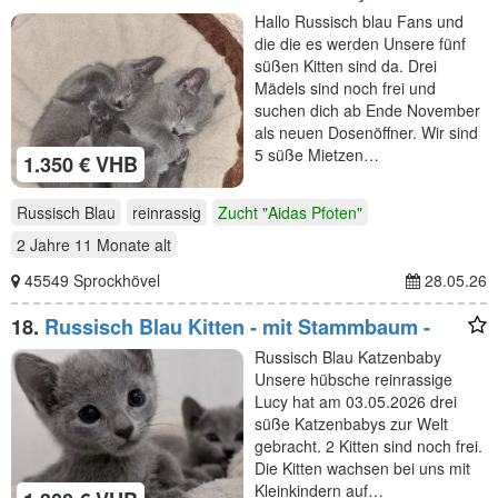
Rassenkatze
Hallo Russisch blau Fans und
die die es werden Unsere fünf
süßen Kitten sind da. Drei
Mädels sind noch frei und
suchen dich ab Ende November
als neuen Dosenöffner. Wir sind
5 süße Mietzen…
1.350 € VHB
Russisch Blau
reinrassig
Zucht "Aidas Pfoten"
2 Jahre 11 Monate
alt
45549 Sprockhövel
28.05.26
18.
Russisch Blau Kitten - mit Stammbaum -
Russisch Blau Katzenbaby
Unsere hübsche reinrassige
Lucy hat am 03.05.2026 drei
süße Katzenbabys zur Welt
gebracht. 2 Kitten sind noch frei.
Die Kitten wachsen bei uns mit
Kleinkindern auf…