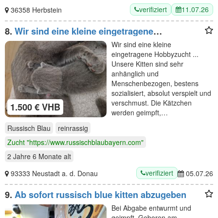
verifiziert
11.07.26
36358 Herbstein
8.
Wir sind eine kleine eingetragene
Hobbyzucht ... Unsere
Wir sind eine kleine
eingetragene Hobbyzucht ...
Unsere Kitten sind sehr
anhänglich und
Menschenbezogen, bestens
sozialisiert, absolut verspielt und
verschmust. Die Kätzchen
1.500 € VHB
werden geimpft,…
Russisch Blau
reinrassig
Zucht "https://www.russischblaubayern.com"
2 Jahre 6 Monate
alt
verifiziert
93333 Neustadt a. d. Donau
05.07.26
9.
Ab sofort russisch blue kitten abzugeben
Bei Abgabe entwurmt und
geimpft. Geboren am