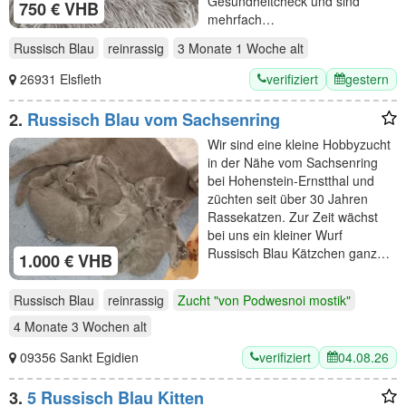
Gesundheitcheck und sind
750 € VHB
mehrfach…
Russisch Blau
reinrassig
3 Monate 1 Woche
alt
verifiziert
gestern
26931 Elsfleth
2.
Russisch Blau vom Sachsenring
Wir sind eine kleine Hobbyzucht
in der Nähe vom Sachsenring
bei Hohenstein-Ernstthal und
züchten seit über 30 Jahren
Rassekatzen. Zur Zeit wächst
bei uns ein kleiner Wurf
Russisch Blau Kätzchen ganz…
1.000 € VHB
Russisch Blau
reinrassig
Zucht "von Podwesnoi mostik"
4 Monate 3 Wochen
alt
verifiziert
04.08.26
09356 Sankt Egidien
3.
5 Russisch Blau Kitten