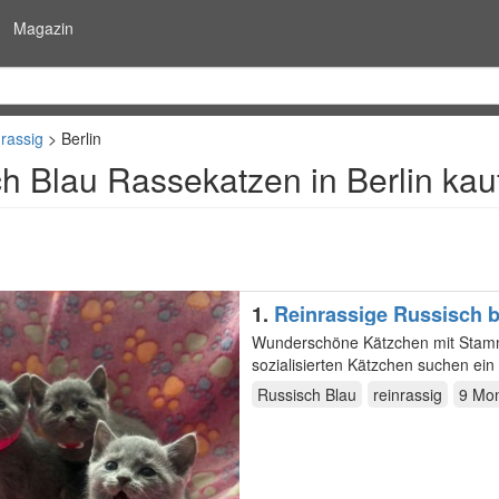
Magazin
nrassig
Berlin
h Blau Rassekatzen in Berlin kau
1.
Reinrassige Russisch b
Wunderschöne Kätzchen mit Stammbaum. Nur
sozialisierten Kätzchen suchen ei
und wachsen…
Russisch Blau
reinrassig
9 Mo