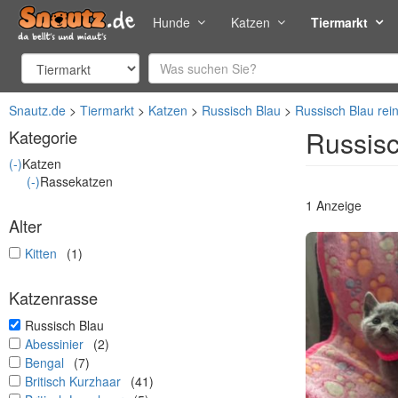
Hunde
Katzen
Tiermarkt
Snautz.de
Tiermarkt
Katzen
Russisch Blau
Russisch Blau rei
Russisc
Kategorie
(-)
Katzen
(-)
Rassekatzen
1 Anzeige
Alter
undefined
Kitten
(1)
Katzenrasse
undefined
Russisch Blau
undefined
Abessinier
(2)
undefined
Bengal
(7)
undefined
Britisch Kurzhaar
(41)