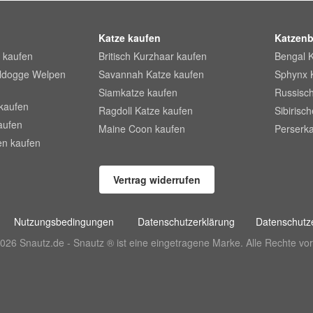
Katze kaufen
Katzenb
 kaufen
Britisch Kurzhaar kaufen
Bengal 
lldogge Welpen
Savannah Katze kaufen
Sphynx 
Siamkatze kaufen
Russisch
kaufen
Ragdoll Katze kaufen
Sibirisc
aufen
Maine Coon kaufen
Perserka
en kaufen
Vertrag widerrufen
Nutzungsbedingungen
Datenschutzerklärung
Datenschutze
026 Snautz.de - Snautz ® ist eine eingetragene Marke. Alle Rechte vor