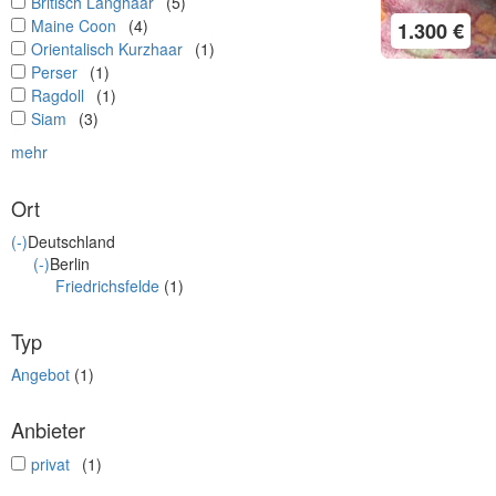
undefined
Britisch Langhaar
(5)
undefined
Maine Coon
(4)
1.300 €
undefined
Orientalisch Kurzhaar
(1)
undefined
Perser
(1)
undefined
Ragdoll
(1)
undefined
Siam
(3)
mehr
Ort
(-)
Deutschland
(-)
Berlin
Friedrichsfelde
(1)
Typ
Angebot
(1)
Anbieter
undefined
privat
(1)