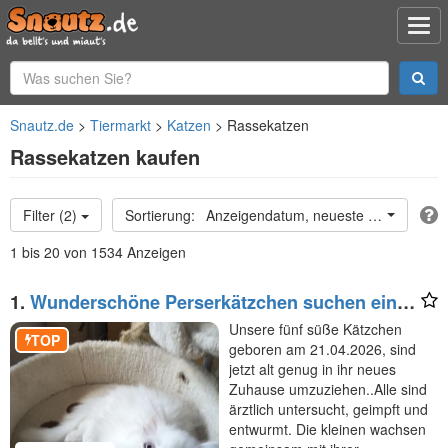
Snautz.de
Tiermarkt
Katzen
Rassekatzen
Rassekatzen kaufen
Filter (2)
Anzeigendatum, neueste oben
1 bis 20 von 1534 Anzeigen
1.
Wunderschöne Perserkätzchen suchen ein
neues Zuhause
Unsere fünf süße Kätzchen
TOP
geboren am 21.04.2026, sind
jetzt alt genug in ihr neues
Zuhause umzuziehen..Alle sind
ärztlich untersucht, geimpft und
entwurmt. Die kleinen wachsen