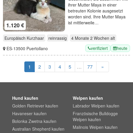
ihrer Mutter Maya in einer
betreuten Kolonie ausgesetzt
worden sind. Ihre Mutter Maya
ist mittlerweile…
1.120 €
Europäisch Kurzhaar
reinrassig
4 Monate 2 Wochen
alt
verifiziert
heute
ES-13500 Puertollano
1
2
3
4
5
…
77
»
Hund kaufen
Welpen kaufen
Golden Retriever kaufen
Labrador Welpen kaufen
Havaneser kaufen
Französische Bulldogge
Welpen kaufen
Bolonka Zwetna kaufen
Malinois Welpen kaufen
Australian Shepherd kaufen