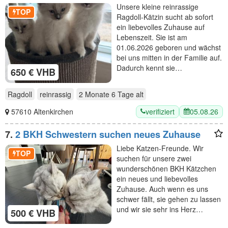
Zuhause
Unsere kleine reinrassige
TOP
Ragdoll-Kätzin sucht ab sofort
ein liebevolles Zuhause auf
Lebenszeit. Sie ist am
01.06.2026 geboren und wächst
bei uns mitten in der Familie auf.
Dadurch kennt sie…
650 € VHB
Ragdoll
reinrassig
2 Monate 6 Tage
alt
verifiziert
05.08.26
57610 Altenkirchen
7.
2 BKH Schwestern suchen neues Zuhause
Liebe Katzen-Freunde. Wir
TOP
suchen für unsere zwei
wunderschönen BKH Kätzchen
ein neues und liebevolles
Zuhause. Auch wenn es uns
schwer fällt, sie gehen zu lassen
und wir sie sehr ins Herz…
500 € VHB