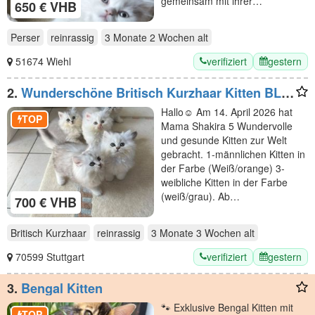
gemeinsam mit ihrer…
650 € VHB
Perser
reinrassig
3 Monate 2 Wochen
alt
verifiziert
gestern
51674 Wiehl
2.
Wunderschöne Britisch Kurzhaar Kitten BLH
abzugeben
Hallo☺️ Am 14. April 2026 hat
TOP
Mama Shakira 5 Wundervolle
und gesunde Kitten zur Welt
gebracht. 1-männlichen Kitten in
der Farbe (Weiß/orange) 3-
weibliche Kitten in der Farbe
(weiß/grau). Ab…
700 € VHB
Britisch Kurzhaar
reinrassig
3 Monate 3 Wochen
alt
verifiziert
gestern
70599 Stuttgart
3.
Bengal Kitten
🐾 Exklusive Bengal Kitten mit
TOP