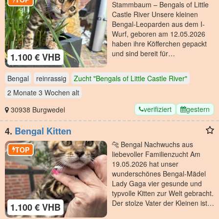
Stammbaum – Bengals of Little
Castle River Unsere kleinen
Bengal-Leoparden aus dem I-
Wurf, geboren am 12.05.2026
haben ihre Köfferchen gepackt
und sind bereit für…
1.100 € VHB
Bengal
reinrassig
Zucht "Bengals of Little Castle River"
2 Monate 3 Wochen
alt
verifiziert
gestern
30938 Burgwedel
4.
Bengal Kitten
🐆 Bengal Nachwuchs aus
TOP
liebevoller Familienzucht Am
19.05.2026 hat unser
wunderschönes Bengal-Mädel
Lady Gaga vier gesunde und
typvolle Kitten zur Welt gebracht.
Der stolze Vater der Kleinen ist…
1.100 € VHB