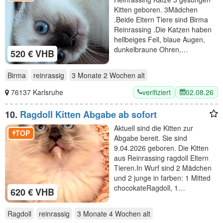
Kitten geboren. 3Mädchen
.Beide Eltern Tiere sind Birma
Reinrassing .Die Katzen haben
hellbeiges Fell, blaue Augen,
dunkelbraune Ohren,…
520 € VHB
Birma
reinrassig
3 Monate 2 Wochen
alt
verifiziert
02.08.26
76137 Karlsruhe
10.
Ragdoll Kitten Abgabe ab sofort
Aktuell sind die Kitten zur
TOP
Abgabe bereit. Sie sind
9.04.2026 geboren. Die Kitten
aus Reinrassing ragdoll Eltern
Tieren.In Wurf sind 2 Mädchen
und 2 junge in farben: 1 Mitted
chocokateRagdoll, 1…
620 € VHB
Ragdoll
reinrassig
3 Monate 4 Wochen
alt