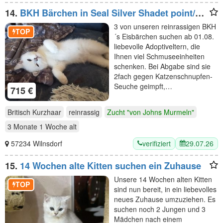
14.
BKH Bärchen in Seal Silver Shadet point/
Tabby Point +blaue Augen, Stammbaum, 2fach
3 von unseren reinrassigen BKH
geimpft
TOP
´s Eisbärchen suchen ab 01.08.
liebevolle Adoptiveltern, die
Ihnen viel Schmuseeinheiten
schenken. Bei Abgabe sind sie
2fach gegen Katzenschnupfen-
Seuche geimpft,…
715 €
Britisch Kurzhaar
reinrassig
Zucht "von Johns Murmeln"
3 Monate 1 Woche
alt
verifiziert
29.07.26
57234 Wilnsdorf
15.
14 Wochen alte Kitten suchen ein Zuhause
Unsere 14 Wochen alten Kitten
TOP
sind nun bereit, in ein liebevolles
neues Zuhause umzuziehen. Es
suchen noch 2 Jungen und 3
Mädchen nach einem