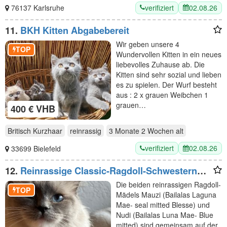
verifiziert
02.08.26
76137 Karlsruhe
11.
BKH Kitten Abgabebereit
Wir geben unsere 4
TOP
Wundervollen Kitten in ein neues
liebevolles Zuhause ab. Die
Kitten sind sehr sozial und lieben
es zu spielen. Der Wurf besteht
aus : 2 x grauen Weibchen 1
grauen…
400 € VHB
Britisch Kurzhaar
reinrassig
3 Monate 2 Wochen
alt
verifiziert
02.08.26
33699 Bielefeld
12.
Reinrassige Classic-Ragdoll-Schwestern
suchen neues Zuhause
Die beiden reinrassigen Ragdoll-
TOP
Mädels Mauzi (Bailalas Laguna
Mae- seal mitted Blesse) und
Nudi (Bailalas Luna Mae- Blue
mitted) sind gemeinsam auf der