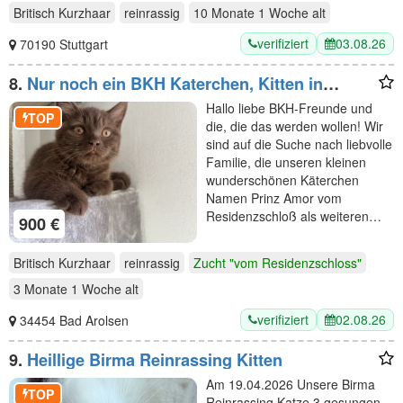
Britisch Kurzhaar
reinrassig
10 Monate 1 Woche
alt
verifiziert
03.08.26
70190 Stuttgart
8.
Nur noch ein BKH Katerchen, Kitten in
chocolate mit Stammbaum
Hallo liebe BKH-Freunde und
TOP
die, die das werden wollen! Wir
sind auf die Suche nach liebvolle
Familie, die unseren kleinen
wunderschönen Käterchen
Namen Prinz Amor vom
Residenzschloß als weiteren…
900 €
Britisch Kurzhaar
reinrassig
Zucht "vom Residenzschloss"
3 Monate 1 Woche
alt
verifiziert
02.08.26
34454 Bad Arolsen
9.
Heillige Birma Reinrassing Kitten
Am 19.04.2026 Unsere Birma
TOP
Reinrassing Katze 3 gesungen