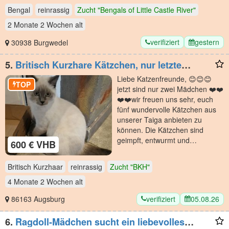
Bengal
reinrassig
Zucht "Bengals of Little Castle River"
2 Monate 2 Wochen
alt
verifiziert
gestern
30938 Burgwedel
5.
Britisch Kurzhare Kätzchen, nur letzte
Mädchen Molly 🤩🤩🤩 🤩🤩
Liebe Katzenfreunde, 😊😊😊
TOP
jetzt sind nur zwei Mädchen ❤️❤️
❤️❤️wir freuen uns sehr, euch
fünf wundervolle Kätzchen aus
unserer Taiga anbieten zu
können. Die Kätzchen sind
geimpft, entwurmt und…
600 € VHB
Britisch Kurzhaar
reinrassig
Zucht "BKH"
4 Monate 2 Wochen
alt
verifiziert
05.08.26
86163 Augsburg
6.
Ragdoll-Mädchen sucht ein liebevolles