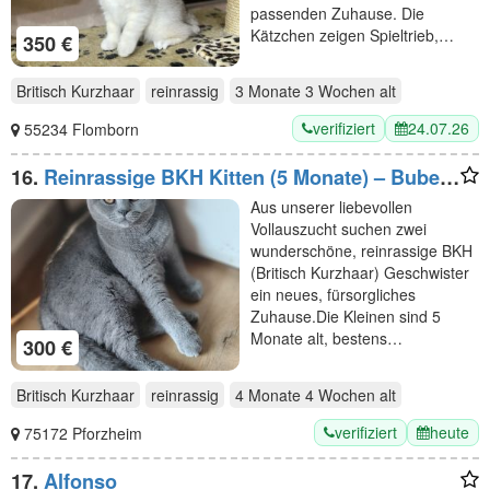
passenden Zuhause. Die
Kätzchen zeigen Spieltrieb,…
350 €
Britisch Kurzhaar
reinrassig
3 Monate 3 Wochen
alt
verifiziert
24.07.26
55234 Flomborn
16.
Reinrassige BKH Kitten (5 Monate) – Bube
(Tabby) & Mädchen (Blau) 🐾
Aus unserer liebevollen
Vollauszucht suchen zwei
wunderschöne, reinrassige BKH
(Britisch Kurzhaar) Geschwister
ein neues, fürsorgliches
Zuhause. ​Die Kleinen sind 5
Monate alt, bestens…
300 €
Britisch Kurzhaar
reinrassig
4 Monate 4 Wochen
alt
verifiziert
heute
75172 Pforzheim
17.
Alfonso