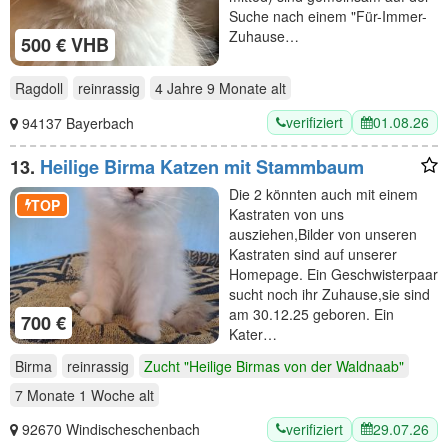
Suche nach einem "Für-Immer-
Zuhause…
500 € VHB
Ragdoll
reinrassig
4 Jahre 9 Monate
alt
verifiziert
01.08.26
94137 Bayerbach
13.
Heilige Birma Katzen mit Stammbaum
Die 2 könnten auch mit einem
TOP
Kastraten von uns
ausziehen,Bilder von unseren
Kastraten sind auf unserer
Homepage. Ein Geschwisterpaar
sucht noch ihr Zuhause,sie sind
am 30.12.25 geboren. Ein
700 €
Kater…
Birma
reinrassig
Zucht "Heilige Birmas von der Waldnaab"
7 Monate 1 Woche
alt
verifiziert
29.07.26
92670 Windischeschenbach