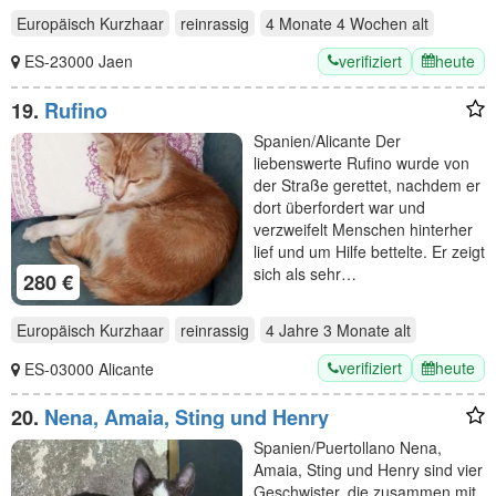
Europäisch Kurzhaar
reinrassig
4 Monate 4 Wochen
alt
verifiziert
heute
ES-23000 Jaen
19.
Rufino
Spanien/Alicante Der
liebenswerte Rufino wurde von
der Straße gerettet, nachdem er
dort überfordert war und
verzweifelt Menschen hinterher
lief und um Hilfe bettelte. Er zeigt
sich als sehr…
280 €
Europäisch Kurzhaar
reinrassig
4 Jahre 3 Monate
alt
verifiziert
heute
ES-03000 Alicante
20.
Nena, Amaia, Sting und Henry
Spanien/Puertollano Nena,
Amaia, Sting und Henry sind vier
Geschwister, die zusammen mit