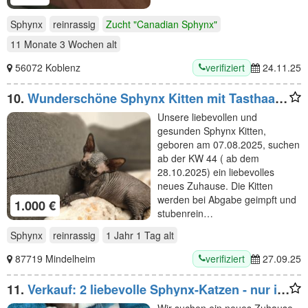
Sphynx
reinrassig
Zucht "Canadian Sphynx"
11 Monate 3 Wochen
alt
verifiziert
56072 Koblenz
24.11.25
10.
Wunderschöne Sphynx Kitten mit Tasthaare
suchen neues zu Hause
Unsere liebevollen und
gesunden Sphynx Kitten,
geboren am 07.08.2025, suchen
ab der KW 44 ( ab dem
28.10.2025) ein liebevolles
neues Zuhause. Die Kitten
werden bei Abgabe geimpft und
1.000 €
stubenrein…
Sphynx
reinrassig
1 Jahr 1 Tag
alt
verifiziert
87719 Mindelheim
27.09.25
11.
Verkauf: 2 liebevolle Sphynx-Katzen - nur im
Doppelpack
Wir suchen ein neues Zuhause