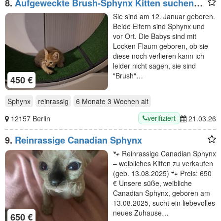
8.
Aufgeweckte Brush-Sphynx Kitten suchen
neues Zuhause
Sie sind am 12. Januar geboren.
Beide Eltern sind Sphynx und
vor Ort. Die Babys sind mit
Locken Flaum geboren, ob sie
diese noch verlieren kann ich
leider nicht sagen, sie sind
"Brush"…
450 €
Sphynx
reinrassig
6 Monate 3 Wochen
alt
verifiziert
12157 Berlin
21.03.26
9.
Reinrassige Canadian Sphynx
🐾 Reinrassige Canadian Sphynx
– weibliches Kitten zu verkaufen
(geb. 13.08.2025) 🐾 Preis: 650
€ Unsere süße, weibliche
Canadian Sphynx, geboren am
13.08.2025, sucht ein liebevolles
neues Zuhause…
650 €