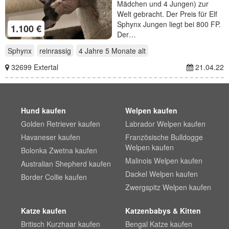
Mädchen und 4 Jungen) zur
Welt gebracht. Der Preis für Elf
Sphynx Jungen liegt bei 800 FP.
1.100 €
Der…
Sphynx
reinrassig
4 Jahre 5 Monate
alt
32699 Extertal
21.04.22
Hund kaufen
Welpen kaufen
Golden Retriever kaufen
Labrador Welpen kaufen
Havaneser kaufen
Französische Bulldogge
Welpen kaufen
Bolonka Zwetna kaufen
Malinois Welpen kaufen
Australian Shepherd kaufen
Dackel Welpen kaufen
Border Collie kaufen
Zwergspitz Welpen kaufen
Katze kaufen
Katzenbabys & Kitten
Britisch Kurzhaar kaufen
Bengal Katze kaufen