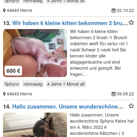
Sphynx
reinrassig
4 Jahre 1 Monat
alt
44649 Herne
02.10.22
13.
Wir haben 6 kleine kitten bekommen 2 brush
/1 Brusch
Wir haben 6 kleine kitten
bekommen 2 brush /1 Brusch
mädchen weiß Ein verlur rot 1
nacki Schwar 2 nacki hell Sie
kennen kinder alle
altagsgeräusche und sind
entwurmt und geimpft. Bei
600 €
fragen…
Sphynx
reinrassig
4 Jahre 1 Monat
alt
44649 Herne
09.09.22
14.
Hallo zusammen. Unsere wunderschöne
Sphynx Katze hat am
Hallo zusammen. Unsere
wunderschöne Sphynx Katze hat
am 4. März 2022 6
wunderschöne Kätzchen ( 2