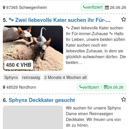
verifiziert
67365 Schwegenheim
26.06.26
5.
🐾 Zwei liebevolle Kater suchen ihr Für-
immer-Zuhause 🐾
🐾 Zwei liebevolle Kater suchen
ihr Für-immer-Zuhause 🐾 Hallo
ihr Lieben, unsere beiden süßen
Kater suchen noch ein
liebevolles Zuhause, in dem sie
glücklich aufwachsen dürfen. Die
beiden…
450 € VHB
Sphynx
reinrassig
2 Monate 4 Wochen
alt
verifiziert
24.06.26
48529 Nordhorn
6.
Sphynx Deckkater gesucht
Wir suchen für unsere Sphynx
Dame einen Reinrassigen
Deckkater. Wir freuen uns von
dir zu hören.