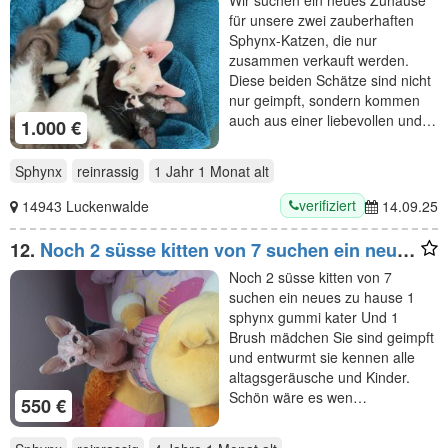
für unsere zwei zauberhaften
Sphynx-Katzen, die nur
zusammen verkauft werden.
Diese beiden Schätze sind nicht
nur geimpft, sondern kommen
auch aus einer liebevollen und…
1.000 €
Sphynx
reinrassig
1 Jahr 1 Monat
alt
verifiziert
14943 Luckenwalde
14.09.25
12.
Noch 2 süsse kitten von 7 suchen ein neues
zu hause 1
Noch 2 süsse kitten von 7
suchen ein neues zu hause 1
sphynx gummi kater Und 1
Brush mädchen Sie sind geimpft
und entwurmt sie kennen alle
altagsgeräusche und Kinder.
Schön wäre es wen…
550 €