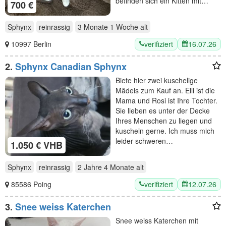
befinden sich ein Kitten mit…
700 €
Sphynx
reinrassig
3 Monate 1 Woche
alt
verifiziert
16.07.26
10997 Berlin
2.
Sphynx Canadian Sphynx
Biete hier zwei kuschelige
Mädels zum Kauf an. Elli ist die
Mama und Rosi ist Ihre Tochter.
Sie lieben es unter der Decke
Ihres Menschen zu liegen und
kuscheln gerne. Ich muss mich
leider schweren…
1.050 € VHB
Sphynx
reinrassig
2 Jahre 4 Monate
alt
verifiziert
12.07.26
85586 Poing
3.
Snee weiss Katerchen
Snee weiss Katerchen mit