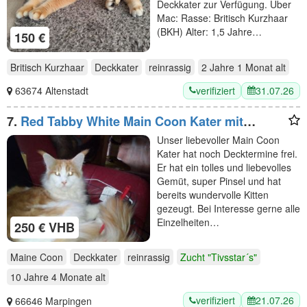
Deckkater zur Verfügung. Über
Mac: Rasse: Britisch Kurzhaar
(BKH) Alter: 1,5 Jahre…
150 €
Britisch Kurzhaar
Deckkater
reinrassig
2 Jahre 1 Monat
alt
verifiziert
31.07.26
63674 Altenstadt
7.
Red Tabby White Main Coon Kater mit
Stammbaum
Unser liebevoller Main Coon
Kater hat noch Decktermine frei.
Er hat ein tolles und liebevolles
Gemüt, super Pinsel und hat
bereits wundervolle Kitten
gezeugt. Bei Interesse gerne alle
Einzelheiten…
250 € VHB
Maine Coon
Deckkater
reinrassig
Zucht "Tivsstar´s"
10 Jahre 4 Monate
alt
verifiziert
21.07.26
66646 Marpingen