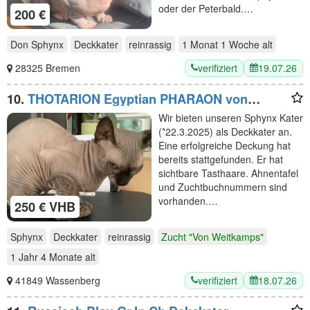
oder der Peterbald.…
200 €
Don Sphynx
Deckkater
reinrassig
1 Monat 1 Woche
alt
verifiziert
19.07.26
28325 Bremen
10.
THOTARION Egyptian PHARAON von
Weitkamps
Wir bieten unseren Sphynx Kater
(*22.3.2025) als Deckkater an.
Eine erfolgreiche Deckung hat
bereits stattgefunden. Er hat
sichtbare Tasthaare. Ahnentafel
und Zuchtbuchnummern sind
vorhanden.…
250 € VHB
Sphynx
Deckkater
reinrassig
Zucht "Von Weitkamps"
1 Jahr 4 Monate
alt
verifiziert
18.07.26
41849 Wassenberg