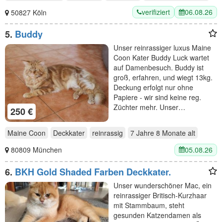
verifiziert
06.08.26
50827 Köln
5.
Buddy
Unser reinrassiger luxus Maine
Coon Kater Buddy Luck wartet
auf Damenbesuch. Buddy ist
groß, erfahren, und wiegt 13kg.
Deckung erfolgt nur ohne
Papiere - wir sind keine reg.
Züchter mehr. Unser…
250 €
Maine Coon
Deckkater
reinrassig
7 Jahre 8 Monate
alt
05.08.26
80809 München
6.
BKH Gold Shaded Farben Deckkater.
Unser wunderschöner Mac, ein
reinrassiger Britisch-Kurzhaar
mit Stammbaum, steht
gesunden Katzendamen als