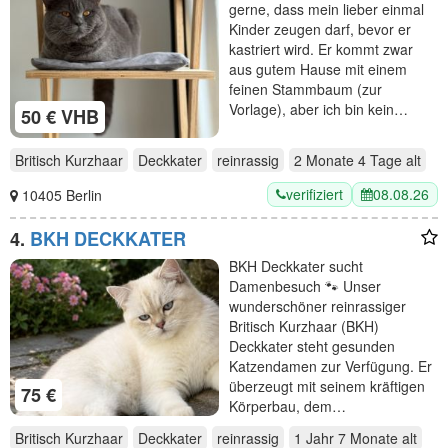
gerne, dass mein lieber einmal
Kinder zeugen darf, bevor er
kastriert wird. Er kommt zwar
aus gutem Hause mit einem
feinen Stammbaum (zur
Vorlage), aber ich bin kein…
50 € VHB
Britisch Kurzhaar
Deckkater
reinrassig
2 Monate 4 Tage
alt
verifiziert
08.08.26
10405 Berlin
4.
BKH DECKKATER
BKH Deckkater sucht
Damenbesuch 🐾 Unser
wunderschöner reinrassiger
Britisch Kurzhaar (BKH)
Deckkater steht gesunden
Katzendamen zur Verfügung. Er
überzeugt mit seinem kräftigen
75 €
Körperbau, dem…
Britisch Kurzhaar
Deckkater
reinrassig
1 Jahr 7 Monate
alt