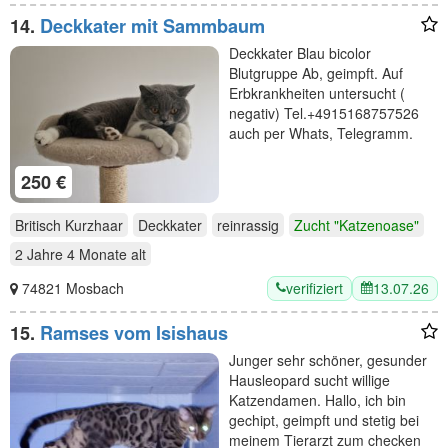
14.
Deckkater mit Sammbaum
Deckkater Blau bicolor
Blutgruppe Ab, geimpft. Auf
Erbkrankheiten untersucht (
negativ) Tel.+4915168757526
auch per Whats, Telegramm.
250 €
Britisch Kurzhaar
Deckkater
reinrassig
Zucht "Katzenoase"
2 Jahre 4 Monate
alt
verifiziert
13.07.26
74821 Mosbach
15.
Ramses vom Isishaus
Junger sehr schöner, gesunder
Hausleopard sucht willige
Katzendamen. Hallo, ich bin
gechipt, geimpft und stetig bei
meinem Tierarzt zum checken