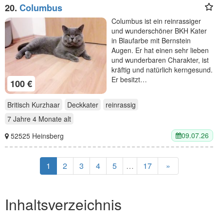
20.
Columbus
Columbus ist ein reinrassiger
und wunderschöner BKH Kater
in Blaufarbe mit Bernstein
Augen. Er hat einen sehr lieben
und wunderbaren Charakter, ist
kräftig und natürlich kerngesund.
Er besitzt…
100 €
Britisch Kurzhaar
Deckkater
reinrassig
7 Jahre 4 Monate
alt
09.07.26
52525 Heinsberg
1
2
3
4
5
…
17
»
Inhaltsverzeichnis