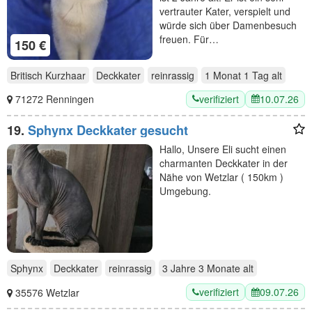
vertrauter Kater, verspielt und
würde sich über Damenbesuch
freuen. Für…
150 €
Britisch Kurzhaar
Deckkater
reinrassig
1 Monat 1 Tag
alt
verifiziert
10.07.26
71272 Renningen
19.
Sphynx Deckkater gesucht
Hallo, Unsere Eli sucht einen
charmanten Deckkater in der
Nähe von Wetzlar ( 150km )
Umgebung.
Sphynx
Deckkater
reinrassig
3 Jahre 3 Monate
alt
verifiziert
09.07.26
35576 Wetzlar