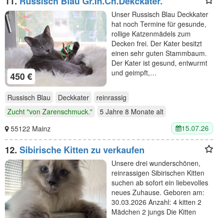
11.
Russisch Blau Gr.In.Ch.Dekckater.
Unser Russisch Blau Deckkater
hat noch Termine für gesunde,
rollige Katzenmädels zum
Decken frei. Der Kater besitzt
einen sehr guten Stammbaum.
Der Kater ist gesund, entwurmt
und geimpft,…
450 €
Russisch Blau
Deckkater
reinrassig
Zucht "von Zarenschmuck."
5 Jahre 8 Monate
alt
15.07.26
55122 Mainz
12.
Sibirische Kitten zu verkaufen
Unsere drei wunderschönen,
reinrassigen Sibirischen Kitten
suchen ab sofort ein liebevolles
neues Zuhause. Geboren am:
30.03.2026 Anzahl: 4 kitten 2
Mädchen 2 jungs Die Kitten