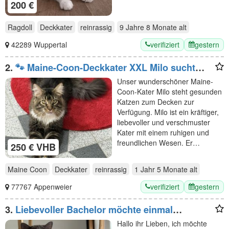
200 €
Ragdoll
Deckkater
reinrassig
9 Jahre 8 Monate
alt
verifiziert
gestern
42289 Wuppertal
2.
🐾 Maine-Coon-Deckkater XXL Milo sucht
Katzendame 🐾
Unser wunderschöner Maine-
Coon-Kater Milo steht gesunden
Katzen zum Decken zur
Verfügung. Milo ist ein kräftiger,
liebevoller und verschmuster
Kater mit einem ruhigen und
freundlichen Wesen. Er…
250 € VHB
Maine Coon
Deckkater
reinrassig
1 Jahr 5 Monate
alt
verifiziert
gestern
77767 Appenweier
3.
Liebevoller Bachelor möchte einmal
Deckkater sein
Hallo ihr Lieben, ich möchte