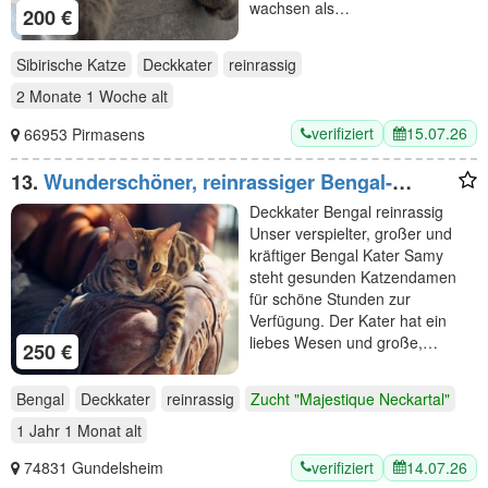
wachsen als…
200 €
Sibirische Katze
Deckkater
reinrassig
2 Monate 1 Woche
alt
verifiziert
15.07.26
66953 Pirmasens
13.
Wunderschöner, reinrassiger Bengal-
Deckkater „Samy“ (1 Jahr) sucht
Deckkater Bengal reinrassig
Damenbesuch!
Unser verspielter, großer und
kräftiger Bengal Kater Samy
steht gesunden Katzendamen
für schöne Stunden zur
Verfügung. Der Kater hat ein
liebes Wesen und große,…
250 €
Bengal
Deckkater
reinrassig
Zucht "Majestique Neckartal"
1 Jahr 1 Monat
alt
verifiziert
14.07.26
74831 Gundelsheim