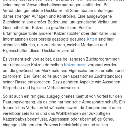
keine engen Verwandtschaftsverpaarungen stattfinden. Bei
Verbänden gemeldete Deckkater mit Stammbaum unterliegen
daher strengen Auflagen und Kontrollen. Eine ausgewogene
Zuchtlinie ist von großer Bedeutung, um genetische Vielfalt und
Gesundheit der Katzen zu gewährleisten. Positive
Erfahrungsberichte anderer Katzenzüchter über den Kater und
Informationen über bereits gezeugte gesunde
Kitten
sind hier
sicherlich hilfreich, um zu erfahren, welche Merkmale und
Eigenschaften dieser Deckkater vererbt.
Es versteht sich von selbst, dass bei seriösen Zuchtprogrammen
nur reinrassige Katzen derselben
Katzenrasse
verpaart werden,
um die gewünschten Merkmale und Eigenschaften zu erhalten und
zu fördern. Der Kater sollte auch den spezifischen Zuchtstandards
seiner Rasse entsprechen. Dazu gehören Aspekte wie Aussehen,
Körperbau und typische Verhaltensweisen.
So ist auch ein ruhiges, ausgeglichenes Gemüt von Vorteil für den
Paarungsvorgang, da es eine harmonische Atmosphäre schafft. Ein
freundliches Verhalten ist wünschenswert, da Temperament auch
vererbbar sein kann und das Wohlbefinden der zukünftigen
Katzenbabys beeinflusst. Aggression oder übermäßige Scheu
hingegen können den Prozess beeinträchtigen und sollten