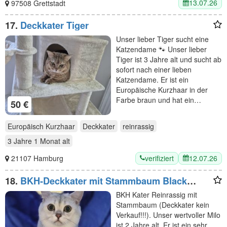
13.07.26
97508 Grettstadt
17.
Deckkater Tiger
Unser lieber Tiger sucht eine
Katzendame 🐾 Unser lieber
Tiger ist 3 Jahre alt und sucht ab
sofort nach einer lieben
Katzendame. Er ist ein
Europäische Kurzhaar in der
Farbe braun und hat ein…
50 €
Europäisch Kurzhaar
Deckkater
reinrassig
3 Jahre 1 Monat
alt
verifiziert
12.07.26
21107 Hamburg
18.
BKH-Deckkater mit Stammbaum Black
Silver Shaded
BKH Kater Reinrassig mit
Stammbaum (Deckkater kein
Verkauf!!!). Unser wertvoller Milo
ist 2 Jahre alt. Er ist ein sehr