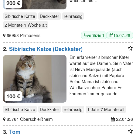
wachsen als…
200 €
Sibirische Katze
Deckkater
reinrassig
2 Monate 1 Woche
alt
verifiziert
15.07.26
66953 Pirmasens
2.
Sibirische Katze (Deckkater)
Ein erfahrener sibirischer Kater
wartet auf die Damen. Sein Vater
ist Neva Masquarade (auch
sibirische Katze) mit Papiere
Seine Mama ist sibirische
Waldkatze ohne Papiere Es
kommen immer gesunde…
100 €
Sibirische Katze
Deckkater
reinrassig
1 Jahr 7 Monate
alt
85764 Oberschleißheim
22.04.26
3.
Tom