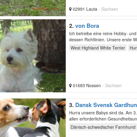
02991 Lauta
- Sachsen
2.
von Bora
Ich betreibe eine reine Hobby- und Liebhaberzucht im Klub für Te
dessen Richtlinien
West Highland White Terrier
Hun
01683 Nossen
- Sachsen
3.
Dansk Svensk Gardhu
Hurra unsere Babys sind da. Am 3.05. war es nun so weit. Wir züchten nach FCI Rassestandard, mit
allen erforderlichen Gesundheitsu
Dänisch-schwedischer Farmhund