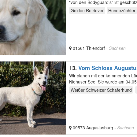
"von den Bodygu
Golden Retriever
Hundezüchter
01561 Thiendorf
- Sachsen
13.
Vom Schloss Augustu
Wir planen mit der kommenden Läu
Niehuser See. Sie wurde am 04.05.
gesunden Welpen…
Weißer Schweizer Schäferhund
09573 Augustusburg
- Sachsen