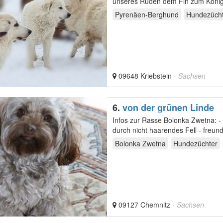
unseres Rüden dem Fin zum Königs
Idefix…
Pyrenäen-Berghund
Hundezüch
09648 Kriebstein
- Sachsen
6.
von der grünen Linde
Infos zur Rasse Bolonka Zwetna: - hervorragend zur Wohnungshaltung und für Allergiker geeignet
durch nich
Bolonka Zwetna
Hundezüchter
09127 Chemnitz
- Sachsen