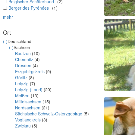
undefined
Belgischer Schäferhund
(2)
undefined
Berger des Pyrénées
(1)
mehr
Ort
(-)
Deutschland
(-)
Sachsen
Bautzen
(10)
Chemnitz
(4)
Dresden
(4)
Erzgebirgskreis
(9)
Görlitz
(8)
Leipzig
(7)
Leipzig (Land)
(20)
Meißen
(13)
Mittelsachsen
(15)
Nordsachsen
(21)
Sächsische Schweiz-Osterzgebirge
(5)
Vogtlandkreis
(3)
Zwickau
(5)