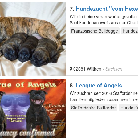
7.
Hundezucht "vom Hexe
Wir sind eine verantwortungsvolle 
Sachkundenachweis aus der Oberlau
Französische Bulldogge
Hundez
02681 Wilthen
- Sachsen
8.
League of Angels
Wir züchten seit 2016 Staffordshire Bull Terrier im
Familienmitglieder zusammen im eigenen Haus mit Garten
auf…
Staffordshire Bullterrier
Hundezü