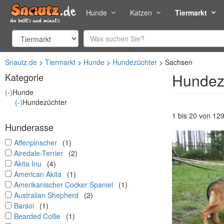
Hunde
Katzen
Tiermarkt
Snautz.de
Tiermarkt
Hunde
Hundezüchter
Sachsen
Hundez
Kategorie
(-)
Hunde
(-)
Hundezüchter
1 bis 20 von 12
Hunderasse
undefined
Affenpinscher
(1)
undefined
Airedale-Terrier
(2)
undefined
Akita Inu
(4)
undefined
American Akita
(1)
undefined
Amerikanischer Cocker Spaniel
(1)
undefined
Australian Shepherd
(2)
undefined
Barsoi
(1)
undefined
Bearded Collie
(1)