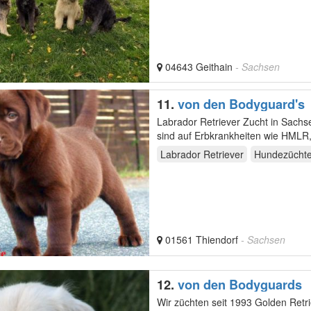
04643 Geithain
- Sachsen
11.
von den Bodyguard's
Labrador Retriever Zucht in Sachsen ! Wir legen großen Wert auf Gesundheit, d.h. unsere Labradore
sind auf Erbkrankheiten wie HMLR
Labrador Retriever
Hundezüchte
01561 Thiendorf
- Sachsen
12.
von den Bodyguards
Wir züchten seit 1993 Golden Retr