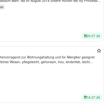
baum wahr. Als im August 2014 unsere Hündin die Ivy Prinzessin
ter
20.07.26
t haarendes Fell - freundliches Wesen, pflegeleicht, gehorsam, treu, kinderlieb, leicht…
16.07.26