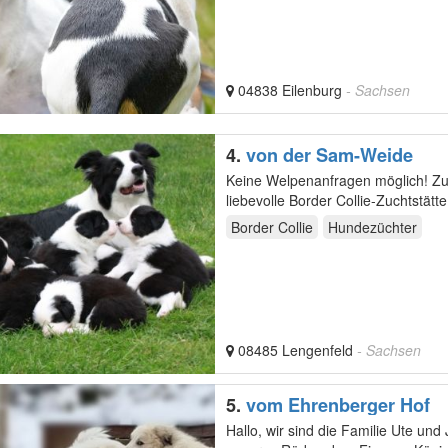
04838 Eilenburg
- Sachsen
4.
von der Sam-Weide
Keine Welpenanfragen möglich! Zuchtpause! GLÜCK AUF ! Border Collie Zu
liebevolle Border Collie-Zuchtstät
Border Collie
Hundezüchter
08485 Lengenfeld
- Sachsen
5.
vom Ehrenberger Hof
Hallo, wir sind die Familie Ute u