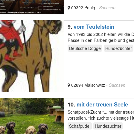
09322 Penig
- Sachsen
9.
vom Teufelstein
Von 1993 bis 2002 hielten wir die Deutsche Dogge al
Deutsche Dogge
Hundezüchter
02694 Malschwitz
- Sachsen
10.
mit der treuen Seele
Schafpudel-Zucht "... mit der treuen Seele"!!! Hier möchte ich euch kurz me
vorstellen. "Ich züchte viel
Schafpudel
Hundezüchter