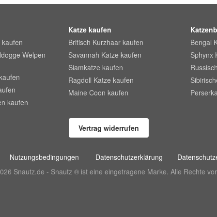
Katze kaufen
Katzenb
 kaufen
Britisch Kurzhaar kaufen
Bengal 
lldogge Welpen
Savannah Katze kaufen
Sphynx 
Siamkatze kaufen
Russisch
kaufen
Ragdoll Katze kaufen
Sibirisc
aufen
Maine Coon kaufen
Perserka
en kaufen
Vertrag widerrufen
Nutzungsbedingungen
Datenschutzerklärung
Datenschutze
026 Snautz.de - Snautz ® ist eine eingetragene Marke. Alle Rechte vor