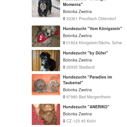
Moments"
Bolonka Zwetna
32361 Preußisch Oldendorf
Hundezucht "Vom Königstein"
Bolonka Zwetna
01824 Königstein/Sächs. Schw.
Hundezucht "by Düfer"
Bolonka Zwetna
26935 Stadland
Hundezucht "Paradies im
Taubertal"
Bolonka Zwetna
97980 Bad Mergentheim
Hundezucht "ANERIKO"
Bolonka Zwetna
CZ-123 45 Kolín