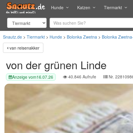
Hunde
Katzen
Tiermarkt
Snautz.de
Tiermarkt
Hunde
Bolonka Zwetna
Bolonka Zwetna
van reisenakker
von der grünen Linde
40.846
Aufrufe
Nr.
2281098
Anzeige vom
16.07.26