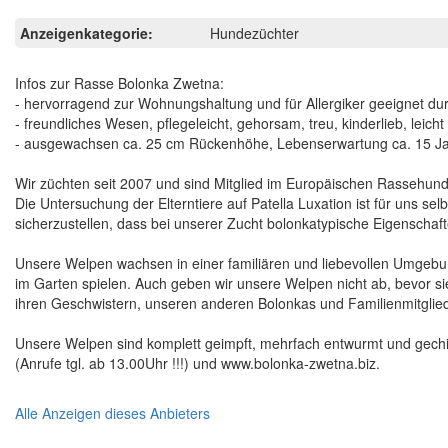
Anzeigenkategorie:
Hundezüchter
Infos zur Rasse Bolonka Zwetna:
- hervorragend zur Wohnungshaltung und für Allergiker geeignet dur
- freundliches Wesen, pflegeleicht, gehorsam, treu, kinderlieb, leic
- ausgewachsen ca. 25 cm Rückenhöhe, Lebenserwartung ca. 15 J
Wir züchten seit 2007 und sind Mitglied im Europäischen Rassehu
Die Untersuchung der Elterntiere auf Patella Luxation ist für uns 
sicherzustellen, dass bei unserer Zucht bolonkatypische Eigenschaf
Unsere Welpen wachsen in einer familiären und liebevollen Umgebun
im Garten spielen. Auch geben wir unsere Welpen nicht ab, bevor sie
ihren Geschwistern, unseren anderen Bolonkas und Familienmitglied
Unsere Welpen sind komplett geimpft, mehrfach entwurmt und gechi
(Anrufe tgl. ab 13.00Uhr !!!) und www.bolonka-zwetna.biz.
Alle Anzeigen dieses Anbieters