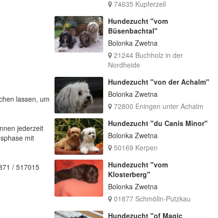
74635 Kupferzell
Hundezucht "vom
Büsenbachtal"
Bolonka Zwetna
21244 Buchholz in der
Nordheide
Hundezucht "von der Achalm"
Bolonka Zwetna
achen lassen, um
72800 Eningen unter Achalm
Hundezucht "du Canis Minor"
nnen jederzeit
Bolonka Zwetna
gsphase mit
50169 Kerpen
Hundezucht "vom
0371 / 517015
Klosterberg"
Bolonka Zwetna
01877 Schmölln-Putzkau
Hundezucht "of Magic