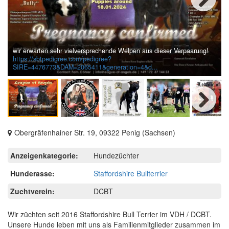
Next
wir erwarten sehr vielversprechende Welpen aus dieser Verpaarung!
https://sbtpedigree.com/pedigree?
SIRE=4476773&DAM=2065411&generation=4&d...
Next
Obergräfenhainer Str. 19, 09322 Penig (Sachsen)
Anzeigenkategorie:
Hundezüchter
Hunderasse:
Staffordshire Bullterrier
Zuchtverein:
DCBT
Wir züchten seit 2016 Staffordshire Bull Terrier im VDH / DCBT.
Unsere Hunde leben mit uns als Familienmitglieder zusammen im