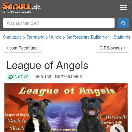
Snautz.de
Tiermarkt
Hunde
Staffordshire Bullterrier
Staffordsh
vom Feenhügel
C.F.Sibiricus
League of Angels
5.153
270549493
06.07.26