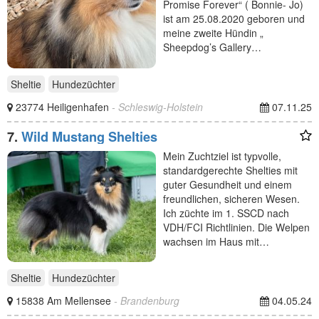
Promise Forever“ ( Bonnie- Jo)
ist am 25.08.2020 geboren und
meine zweite Hündin „
Sheepdog’s Gallery…
Sheltie
Hundezüchter
23774 Heiligenhafen
- Schleswig-Holstein
07.11.25
7.
Wild Mustang Shelties
Mein Zuchtziel ist typvolle,
standardgerechte Shelties mit
guter Gesundheit und einem
freundlichen, sicheren Wesen.
Ich züchte im 1. SSCD nach
VDH/FCI Richtlinien. Die Welpen
wachsen im Haus mit…
Sheltie
Hundezüchter
15838 Am Mellensee
- Brandenburg
04.05.24