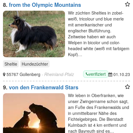
8.
from the Olympic Mountains
Wir züchten Shelties in zobel-
weiß, tricolour und blue merle
mit amerikanischer und
englischer Blutführung.
Zeitweise haben wir auch
Welpen in bicolor und color-
headed white (weiß mit farbigem
Kopf)…
Sheltie
Hundezüchter
verifiziert
55767 Gollenberg
- Rheinland-Pfalz
01.10.23
9.
von den Frankenwald Stars
Wir leben in Oberfranken, wie
unser Zwingername schon sagt,
am Fuße des Frankenwalds und
in unmittelbarer Nähe des
Fichtelgebirges. Die Bierstadt
Kulmbach ist 4 km entfernt und
nach Bayreuth sind es…