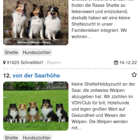
finden die Rasse Sheltie so
liebenswert und entzückend,
deshalb haben wir eine kleine
Sheltiezucht in unser
Familienleben integriert. Wir
wohnen…
Sheltie
Hundezüchter
91625 Schnelldorf
- Bayern
16.12.22
12.
von der Saarhöhe
kleine SheltieHobbyzucht an der
Saar, die zeitweise Welpen
abzugeben hat. Wir züchten im
VDH/Club für brit. Hütehunde
und legen großen Wert auf
Gesundheit und Wesen der
Welpen. Die Welpen werden
mit…
Sheltie
Hundezüchter