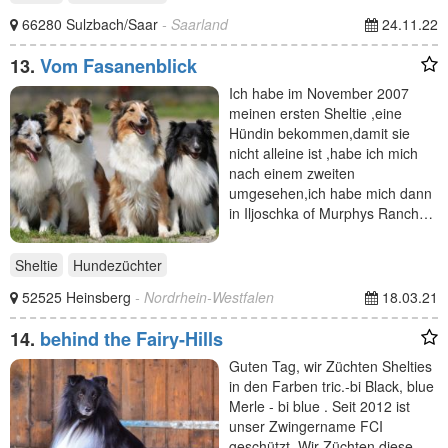
66280 Sulzbach/Saar
- Saarland
24.11.22
13.
Vom Fasanenblick
Ich habe im November 2007
meinen ersten Sheltie ,eine
Hündin bekommen,damit sie
nicht alleine ist ,habe ich mich
nach einem zweiten
umgesehen,ich habe mich dann
in Iljoschka of Murphys Ranch…
Sheltie
Hundezüchter
52525 Heinsberg
- Nordrhein-Westfalen
18.03.21
14.
behind the Fairy-Hills
Guten Tag, wir Züchten Shelties
in den Farben tric.-bi Black, blue
Merle - bi blue . Seit 2012 ist
unser Zwingername FCI
geschützt. Wir Züchten diese