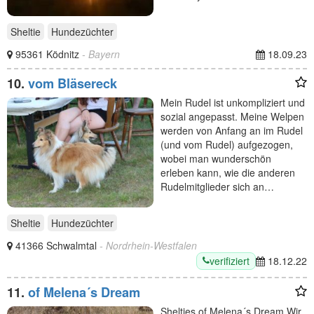
Sheltie
Hundezüchter
95361 Ködnitz
- Bayern
18.09.23
10.
vom Bläsereck
Mein Rudel ist unkompliziert und
sozial angepasst. Meine Welpen
werden von Anfang an im Rudel
(und vom Rudel) aufgezogen,
wobei man wunderschön
erleben kann, wie die anderen
Rudelmitglieder sich an…
Sheltie
Hundezüchter
41366 Schwalmtal
- Nordrhein-Westfalen
verifiziert
18.12.22
11.
of Melena´s Dream
Shelties of Melena´s Dream Wir