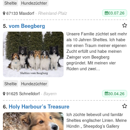
Sheltie
Hundezüchter
03.07.26
67133 Maxdorf
- Rheinland-Pfalz
5.
vom Beegberg
Unsere Familie züchtet seit mehr
als 10 Jahren Shelties. Ich habe
mir einen Traum meiner eigenen
Zucht erfüllt und habe meinen
Zwinger vom Beegberg
gegründet. Mit meinen vier
Rüden und zwei…
Sheltie
Hundezüchter
30.04.26
91625 Schnelldorf
- Bayern
6.
Holy Harbour’s Treasure
Ich züchte liebevoll und familär
Shelties englischer Linien. Meine
Hündin „ Sheepdog’s Gallery