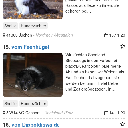
Rasse, aus liebe zu ihnen, sie
gehören bei…
Sheltie
Hundezüchter
41363 Jüchen
- Nordrhein-Westfalen
15.11.20
15.
vom Feenhügel
Wir züchten Shedland
Sheepdogs in den Farben bi-
black/Blue,tricolour, blue merle
Ab und an haben wir Welpen als
Familienhund abzugeben, sie
werden bei uns mit viel Liebe
und Zeit großgezogen. In…
Sheltie
Hundezüchter
56814 VG Cochem
- Rheinland-Pfalz
14.11.20
16.
von Dippoldiswalde