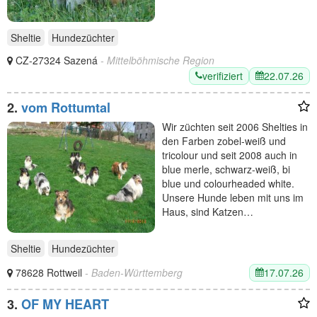
Sheltie
Hundezüchter
CZ-27324 Sazená
- Mittelböhmische Region
verifiziert
22.07.26
2.
vom Rottumtal
Wir züchten seit 2006 Shelties in
den Farben zobel-weiß und
tricolour und seit 2008 auch in
blue merle, schwarz-weiß, bi
blue und colourheaded white.
Unsere Hunde leben mit uns im
Haus, sind Katzen…
Sheltie
Hundezüchter
17.07.26
78628 Rottweil
- Baden-Württemberg
3.
OF MY HEART