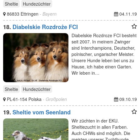
Sheltie
Hundezüchter
86833 Ettringen
- Bayern
04.11.19
18.
Diabelskie Rozdroże FCI
Diabelskie Rozdroze FCI besteht
seit 2007. In meinem Zwinger
sind Interchampions, Deutscher,
polnischer, ungarischer Meister.
Unsere Hunde leben bei uns zu
Hause, ich habe einen Garten.
Wir leben in…
Sheltie
Hundezüchter
PL-61-154 Polska
- Großpolen
09.10.19
19.
Sheltie vom Seenland
Wir züchten in der EKU.
Sheltiezucht in allen Farben.
Auch CHWs sind möglich. Die
meisten unserer Zuchthunde