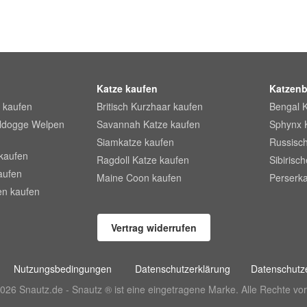
Katze kaufen
Katzenb
 kaufen
Britisch Kurzhaar kaufen
Bengal 
lldogge Welpen
Savannah Katze kaufen
Sphynx 
Siamkatze kaufen
Russisch
kaufen
Ragdoll Katze kaufen
Sibirisc
aufen
Maine Coon kaufen
Perserka
en kaufen
Vertrag widerrufen
Nutzungsbedingungen
Datenschutzerklärung
Datenschutze
026 Snautz.de - Snautz ® ist eine eingetragene Marke. Alle Rechte vor