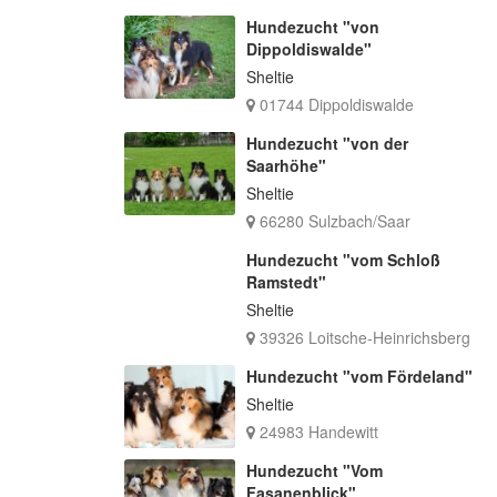
Hundezucht "von
Dippoldiswalde"
Sheltie
01744 Dippoldiswalde
Hundezucht "von der
Saarhöhe"
Sheltie
66280 Sulzbach/Saar
Hundezucht "vom Schloß
Ramstedt"
Sheltie
39326 Loitsche-Heinrichsberg
Hundezucht "vom Fördeland"
Sheltie
24983 Handewitt
Hundezucht "Vom
Fasanenblick"