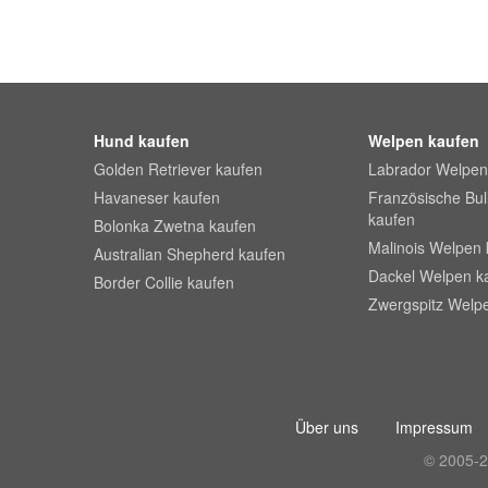
Hund kaufen
Welpen kaufen
Golden Retriever kaufen
Labrador Welpen
Havaneser kaufen
Französische Bu
kaufen
Bolonka Zwetna kaufen
Malinois Welpen 
Australian Shepherd kaufen
Dackel Welpen k
Border Collie kaufen
Zwergspitz Welp
Über uns
Impressum
© 2005-2