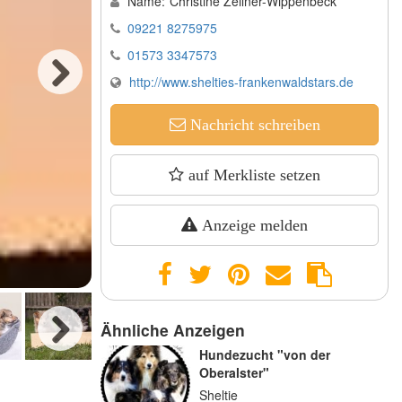
Name:
Christine Zeilner-Wippenbeck
09221 8275975
01573 3347573
http://www.shelties-frankenwaldstars.de
Next
Nachricht schreiben
auf Merkliste setzen
Anzeige melden
geliebte Shelties
Ähnliche Anzeigen
Hundezucht "von der
Next
Oberalster"
Sheltie