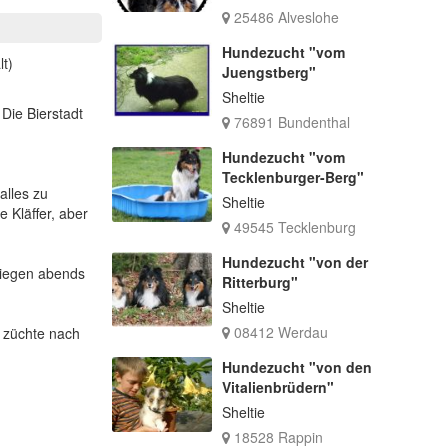
25486 Alveslohe
Hundezucht "vom
lt)
Juengstberg"
Sheltie
Die Bierstadt
76891 Bundenthal
Hundezucht "vom
Tecklenburger-Berg"
alles zu
Sheltie
 Kläffer, aber
49545 Tecklenburg
Hundezucht "von der
 liegen abends
Ritterburg"
Sheltie
08412 Werdau
 züchte nach
Hundezucht "von den
Vitalienbrüdern"
Sheltie
18528 Rappin