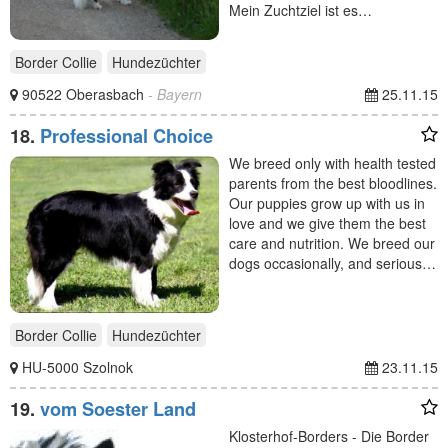
Mein Zuchtziel ist es…
Border Collie
Hundezüchter
90522 Oberasbach
- Bayern
25.11.15
18.
Professional Choice
We breed only with health tested
parents from the best bloodlines.
Our puppies grow up with us in
love and we give them the best
care and nutrition. We breed our
dogs occasionally, and serious…
Border Collie
Hundezüchter
HU-5000 Szolnok
23.11.15
19.
vom Soester Land
Klosterhof-Borders - Die Border