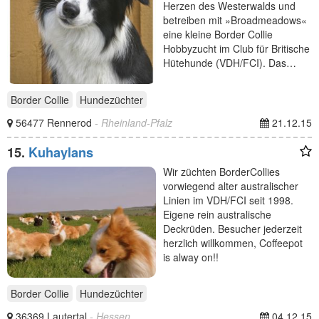
Herzen des Westerwalds und
betreiben mit »Broadmeadows«
eine kleine Border Collie
Hobbyzucht im Club für Britische
Hütehunde (VDH/FCI). Das…
Border Collie
Hundezüchter
56477 Rennerod
- Rheinland-Pfalz
21.12.15
15.
Kuhaylans
Wir züchten BorderCollies
vorwiegend alter australischer
Linien im VDH/FCI seit 1998.
Eigene rein australische
Deckrüden. Besucher jederzeit
herzlich willkommen, Coffeepot
is alway on!!
Border Collie
Hundezüchter
36369 Lautertal
- Hessen
04.12.15