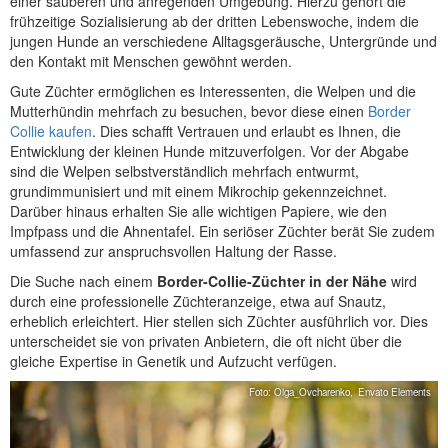
einer sauberen und anregenden Umgebung. Hierzu gehört die
frühzeitige Sozialisierung ab der dritten Lebenswoche, indem die
jungen Hunde an verschiedene Alltagsgeräusche, Untergründe und
den Kontakt mit Menschen gewöhnt werden.
Gute Züchter ermöglichen es Interessenten, die Welpen und die
Mutterhündin mehrfach zu besuchen, bevor diese einen
Border
Collie kaufen
. Dies schafft Vertrauen und erlaubt es Ihnen, die
Entwicklung der kleinen Hunde mitzuverfolgen. Vor der Abgabe
sind die Welpen selbstverständlich mehrfach entwurmt,
grundimmunisiert und mit einem Mikrochip gekennzeichnet.
Darüber hinaus erhalten Sie alle wichtigen Papiere, wie den
Impfpass und die Ahnentafel. Ein seriöser Züchter berät Sie zudem
umfassend zur anspruchsvollen Haltung der Rasse.
Die Suche nach einem
Border-Collie-Züchter in der Nähe
wird
durch eine professionelle Züchteranzeige, etwa auf Snautz,
erheblich erleichtert. Hier stellen sich Züchter ausführlich vor. Dies
unterscheidet sie von privaten Anbietern, die oft nicht über die
gleiche Expertise in Genetik und Aufzucht verfügen.
Foto: Olga_Ovcharenko,
Envato Elements