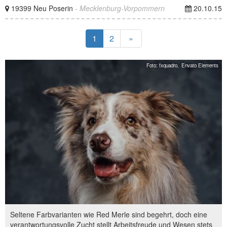
19399 Neu Poserin
- Mecklenburg-Vorpommern
20.10.15
1
2
»
Foto: fxquadro,
Envato Elements
Seltene Farbvarianten wie Red Merle sind begehrt, doch eine
verantwortungsvolle Zucht stellt Arbeitsfreude und Wesen stets