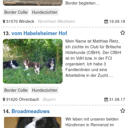
Border begleiten…
Border Collie
Hundezüchter
51570 Windeck
- Nordrhein-Westfalen
19.09.18
13.
vom Habelsheimer Hof
Mein Name ist Matthias Rietz,
ich züchte im Club für Britische
Hütehunde (CfBrH). Der CfBrH
ist im VdH bzw. in der FCI
organisiert. Ich habe 3
Familienlinien und eine
Arbeitslinie in der Zucht.…
Border Collie
Hundezüchter
91620 Ohrenbach
- Bayern
31.08.17
14.
Broadmeadows
Wir leben mit unseren beiden
Hündinnen in Rennerod im