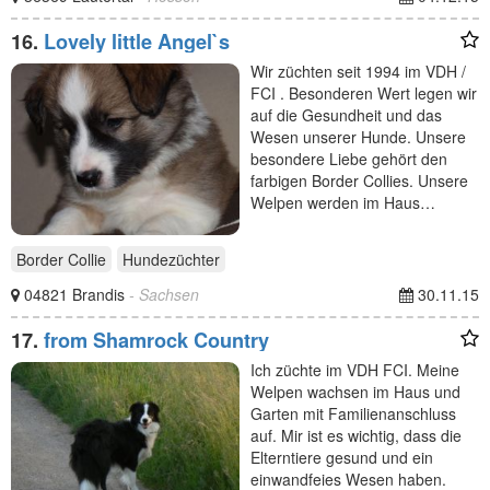
16.
Lovely little Angel`s
Wir züchten seit 1994 im VDH /
FCI . Besonderen Wert legen wir
auf die Gesundheit und das
Wesen unserer Hunde. Unsere
besondere Liebe gehört den
farbigen Border Collies. Unsere
Welpen werden im Haus…
Border Collie
Hundezüchter
04821 Brandis
- Sachsen
30.11.15
17.
from Shamrock Country
Ich züchte im VDH FCI. Meine
Welpen wachsen im Haus und
Garten mit Familienanschluss
auf. Mir ist es wichtig, dass die
Elterntiere gesund und ein
einwandfeies Wesen haben.