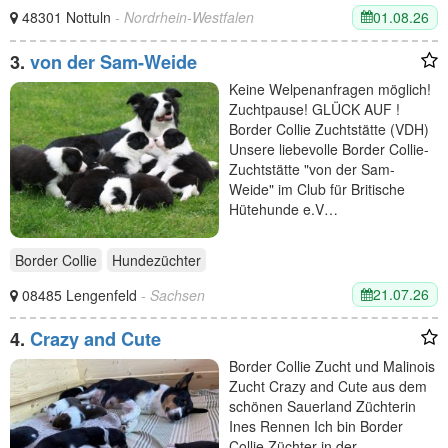
01.08.26
48301 Nottuln
- Nordrhein-Westfalen
3.
von der Sam-Weide
Keine Welpenanfragen möglich!
Zuchtpause! GLÜCK AUF !
Border Collie Zuchtstätte (VDH)
Unsere liebevolle Border Collie-
Zuchtstätte "von der Sam-
Weide" im Club für Britische
Hütehunde e.V…
Border Collie
Hundezüchter
21.07.26
08485 Lengenfeld
- Sachsen
4.
Crazy and Cute
Border Collie Zucht und Malinois
Zucht Crazy and Cute aus dem
schönen Sauerland Züchterin
Ines Rennen Ich bin Border
Collie Züchter in der