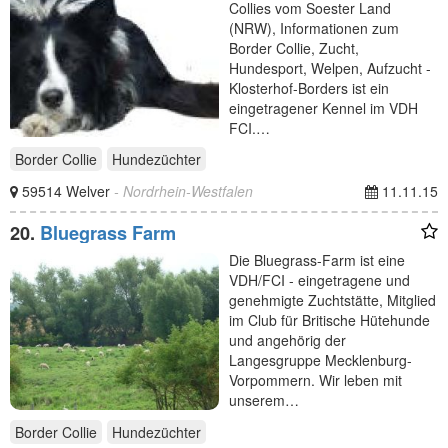
Collies vom Soester Land
(NRW), Informationen zum
Border Collie, Zucht,
Hundesport, Welpen, Aufzucht -
Klosterhof-Borders ist ein
eingetragener Kennel im VDH
FCI.…
Border Collie
Hundezüchter
59514 Welver
- Nordrhein-Westfalen
11.11.15
20.
Bluegrass Farm
Die Bluegrass-Farm ist eine
VDH/FCI - eingetragene und
genehmigte Zuchtstätte, Mitglied
im Club für Britische Hütehunde
und angehörig der
Langesgruppe Mecklenburg-
Vorpommern. Wir leben mit
unserem…
Border Collie
Hundezüchter