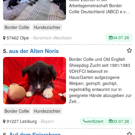
Arbeitsgemeinschaft Border
Collie Deutschland (ABCD e.v…
Border Collie
Hundezüchter
04.07.26
57462 Olpe
- Nordrhein-Westfalen
5.
aus der Alten Noris
Border Collie und Old English
Sheepdog Zucht seit 1981/1983
VDH/FCI liebevoll im
Haus/Garten aufgezogene
Welpen, geimpft, gechipt,
regelmäßig entwurmt nur in
geeignete Hände abzugeben zur
Zeit…
Border Collie
Hundezüchter
verifiziert
03.07.26
91227 Leinburg
- Bayern
6.
Auf dem Spiersberg