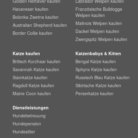
Golden Retriever kaufen
Labrador Welpen kaufen
Havaneser kaufen
Französische Bulldogge
Welpen kaufen
Bolonka Zwetna kaufen
Malinois Welpen kaufen
Australian Shepherd kaufen
Dackel Welpen kaufen
Border Collie kaufen
Zwergspitz Welpen kaufen
Katze kaufen
Katzenbabys & Kitten
Britisch Kurzhaar kaufen
Bengal Katze kaufen
Savannah Katze kaufen
Sphynx Katze kaufen
Siamkatze kaufen
Russisch Blau Katze kaufen
Ragdoll Katze kaufen
Sibirische Katze kaufen
Maine Coon kaufen
Perserkatze kaufen
Dienstleistungen
Hundebetreuung
Hundepension
Hundesitter