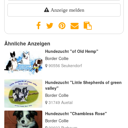
Anzeige melden
Ähnliche Anzeigen
Hundezucht "of Old Hemp"
Border Collie
90556 Seukendorf
Hundezucht "Little Shepherds of green
valley"
Border Collie
31749 Auetal
Hundezucht "Chambless Rose"
Border Collie
90602 Pyrbaum