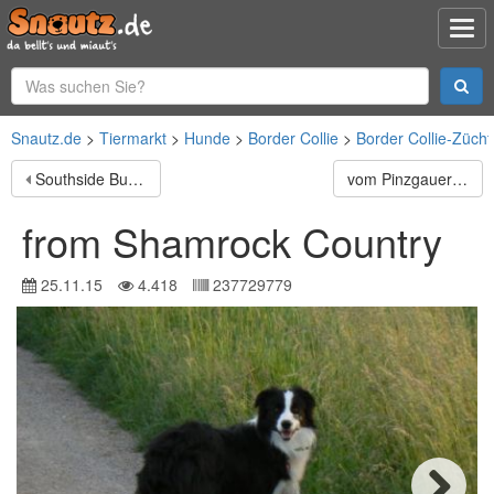
Snautz.de
Tiermarkt
Hunde
Border Collie
Border Collie-Zücht
Southside Bulldogs
vom Pinzgauerhof
from Shamrock Country
25.11.15
4.418
237729779