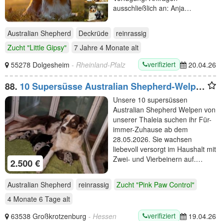
ausschließlich an: Anja…
Australian Shepherd
Deckrüde
reinrassig
Zucht "Little Gipsy"
7 Jahre 4 Monate
alt
verifiziert
55278 Dolgesheim
- Rheinland-Pfalz
20.04.26
88.
10 Supersüsse Australian Shepherd-Welpen
suchen ihr Für-Immer-Zuhause
Unsere 10 supersüssen
Australian Shepherd Welpen von
unserer Thaleia suchen ihr Für-
immer-Zuhause ab dem
28.05.2026. Sie wachsen
liebevoll versorgt im Haushalt mit
Zwei- und Vierbeinern auf.…
2.500 €
Australian Shepherd
reinrassig
Zucht "Pink Paw Control"
4 Monate 6 Tage
alt
verifiziert
63538 Großkrotzenburg
- Hessen
19.04.26