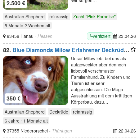
Wir sorgen…
2.500 €
Australian Shepherd
reinrassig
Zucht "Pink Paradise"
5 Monate 2 Wochen
alt
verifiziert
63456 Hanau
- Hessen
23.04.26
82.
Blue Diamonds Milow Erfahrener Deckrüde
Australian Shepherd
Unser Milow lebt bei uns als
aufgeweckter aber dennoch
liebevoll verschmuster
Familienhund. Zu Kindern und
Tieren ist er sehr
aufgeschlossen. Die Mega
Ausstrahlung mit dem kräftigen
350 €
Körperbau, dazu…
Australian Shepherd
Deckrüde
reinrassig
6 Jahre 11 Monate
alt
37355 Niederorschel
- Thüringen
22.04.26