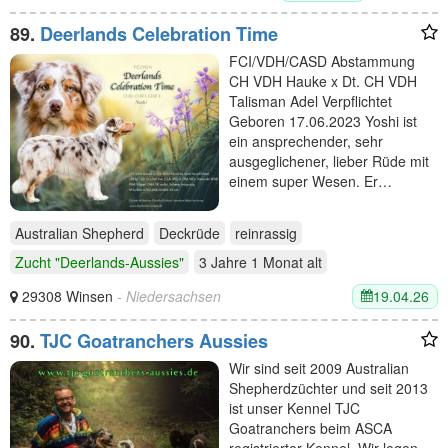
89.
Deerlands Celebration Time
FCI/VDH/CASD Abstammung
CH VDH Hauke x Dt. CH VDH
Talisman Adel Verpflichtet
Geboren 17.06.2023 Yoshi ist
ein ansprechender, sehr
ausgeglichener, lieber Rüde mit
einem super Wesen. Er…
Australian Shepherd
Deckrüde
reinrassig
Zucht "Deerlands-Aussies"
3 Jahre 1 Monat
alt
19.04.26
29308 Winsen
- Niedersachsen
90.
TJC Goatranchers Aussies
Wir sind seit 2009 Australian
Shepherdzüchter und seit 2013
ist unser Kennel TJC
Goatranchers beim ASCA
registrierter Kennel. Wir legen