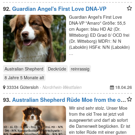
92.
Guardian Angel's First Love DNA-VP
Guardian Angel's First Love
DNA-VP "Amaro" Größe: 55,5
cm Augen: blau HD A2 (Dr.
Witteborg) ED Grad 0/ OCD frei
(Dr. Witteborg) MDR1: N/ N
(Laboklin) HSF4: N/N (Laboklin)
…
Australian Shepherd
Deckrüde
reinrassig
8 Jahre 5 Monate
alt
33334 Gütersloh
- Nordrhein-Westfalen
18.04.26
93.
Australian Shepherd Rüde Moe from the old
Tree
Wir sind sehr stolz. Unser Moe
from the old Tree ist jetzt voll
ausgewertet und darf ab sofort
die Damenwelt beglücken. Er ist
ein toller Rüde mit einer guten