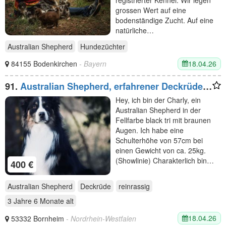
grossen Wert auf eine
bodenständige Zucht. Auf eine
natürliche…
Australian Shepherd
Hundezüchter
18.04.26
84155 Bodenkirchen
- Bayern
91.
Australian Shepherd, erfahrener Deckrüde
Black tri
Hey, ich bin der Charly, ein
Australian Shepherd in der
Fellfarbe black tri mit braunen
Augen. Ich habe eine
Schulterhöhe von 57cm bei
einen Gewicht von ca. 25kg.
(Showlinie) Charakterlich bin…
400 €
Australian Shepherd
Deckrüde
reinrassig
3 Jahre 6 Monate
alt
18.04.26
53332 Bornheim
- Nordrhein-Westfalen