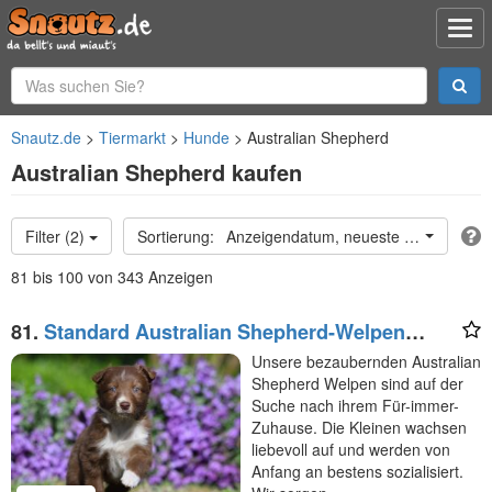
Snautz.de
Tiermarkt
Hunde
Australian Shepherd
Australian Shepherd kaufen
Filter (2)
Anzeigendatum, neueste oben
81 bis 100 von 343 Anzeigen
81.
Standard Australian Shepherd-Welpen
suchen ihr Für-immer-Zuhause ab 22.04.2026
Unsere bezaubernden Australian
Shepherd Welpen sind auf der
Suche nach ihrem Für-immer-
Zuhause. Die Kleinen wachsen
liebevoll auf und werden von
Anfang an bestens sozialisiert.