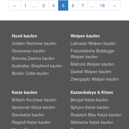
«
1
…
3
4
5
6
7
…
18
»
Hund kaufen
Welpen kaufen
Golden Retriever kaufen
Labrador Welpen kaufen
Havaneser kaufen
Französische Bulldogge
Welpen kaufen
Bolonka Zwetna kaufen
Malinois Welpen kaufen
Australian Shepherd kaufen
Dackel Welpen kaufen
Border Collie kaufen
Zwergspitz Welpen kaufen
Katze kaufen
Katzenbabys & Kitten
Britisch Kurzhaar kaufen
Bengal Katze kaufen
Savannah Katze kaufen
Sphynx Katze kaufen
Siamkatze kaufen
Russisch Blau Katze kaufen
Ragdoll Katze kaufen
Sibirische Katze kaufen