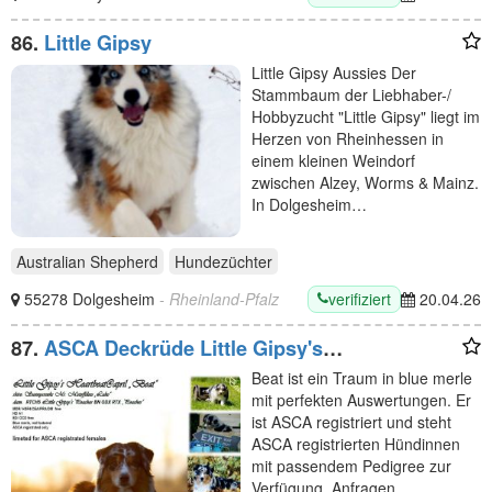
86.
Little Gipsy
Little Gipsy Aussies Der
Stammbaum der Liebhaber-/
Hobbyzucht "Little Gipsy" liegt im
Herzen von Rheinhessen in
einem kleinen Weindorf
zwischen Alzey, Worms & Mainz.
In Dolgesheim…
Australian Shepherd
Hundezüchter
verifiziert
55278 Dolgesheim
- Rheinland-Pfalz
20.04.26
87.
ASCA Deckrüde Little Gipsy's
heartbeat@pril
Beat ist ein Traum in blue merle
mit perfekten Auswertungen. Er
ist ASCA registriert und steht
ASCA registrierten Hündinnen
mit passendem Pedigree zur
Verfügung. Anfragen