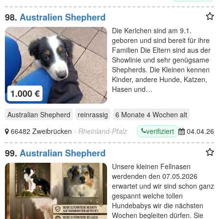
98.
Australien Shepherd
Die Kerlchen sind am 9.1.
geboren und sind bereit für ihre
Familien Die Eltern sind aus der
Showlinie und sehr genügsame
Shepherds. Die Kleinen kennen
Kinder, andere Hunde, Katzen,
Hasen und…
1.000 €
Australian Shepherd
reinrassig
6 Monate 4 Wochen
alt
verifiziert
66482 Zweibrücken
- Rheinland-Pfalz
04.04.26
99.
Australian Shepherd
Unsere kleinen Fellnasen
werdenden den 07.05.2026
erwartet und wir sind schon ganz
gespannt welche tollen
Hundebabys wir die nächsten
Wochen begleiten dürfen. Sie