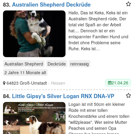
83.
Australien Shepherd Deckrüde
Hallo, Das ist Keks, Keks ist ein
Australien Shepherd rüde, Der
total viel Spaß an der Arbeit
hat.... Dennoch ist er ein
entspannter Familien Hund und
findet ohne Probleme seine
Ruhe. Keks ist…
Australian Shepherd
Deckrüde
reinrassig
2 Jahre 11 Monate
alt
21.04.26
64823 Groß-Umstadt
- Hessen
84.
Little Gipsy's Silver Logan RNX DNA-VP
Logan ist mit 50cm ein kleiner
Rüde mit einer tollen
Knochenstärke und einem tollen
"will2please". Wer seine Mutter
Peaches und seinen Opa