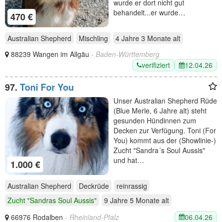
wurde er dort nicht gut
behandelt...er wurde…
470 €
Australian Shepherd
Mischling
4 Jahre 3 Monate
alt
88239 Wangen im Allgäu
- Baden-Württemberg
verifiziert
12.04.26
97.
Toni For You
Unser Australian Shepherd Rüde
(Blue Merle, 6 Jahre alt) steht
gesunden Hündinnen zum
Decken zur Verfügung. Toni (For
You) kommt aus der (Showlinie-)
Zucht "Sandra´s Soul Aussis"
und hat…
1.000 €
Australian Shepherd
Deckrüde
reinrassig
Zucht "Sandras Soul Aussis"
9 Jahre 5 Monate
alt
06.04.26
66976 Rodalben
- Rheinland-Pfalz