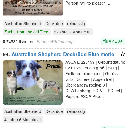
Portion "will to please" .…
Australian Shepherd
Deckrüde
reinrassig
Zucht "from the old Tree"
2 Jahre 6 Monate
alt
18.04.26
74532 Ilshofen
- Baden-Württemberg
94.
Australian Shepherd Deckrüde Blue merle
ASCA E 225159 | Geburtsdatum:
02.01.22 | 56cm groß | 24kg |
Fellfarbe blue merle | Gebiss
vollst. Schere | Augen frei |
Übergangswirbeltyp 0 |
Dr.Wittenborg: HD A1 | ED frei |
Papiere ASCA Pike…
Australian Shepherd
Deckrüde
reinrassig
4 Jahre 6 Monate
alt