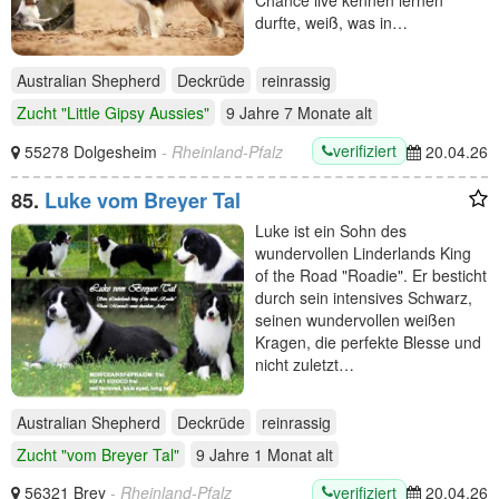
Chance live kennen lernen
durfte, weiß, was in…
Australian Shepherd
Deckrüde
reinrassig
Zucht "Little Gipsy Aussies"
9 Jahre 7 Monate
alt
verifiziert
55278 Dolgesheim
- Rheinland-Pfalz
20.04.26
85.
Luke vom Breyer Tal
Luke ist ein Sohn des
wundervollen Linderlands King
of the Road "Roadie". Er besticht
durch sein intensives Schwarz,
seinen wundervollen weißen
Kragen, die perfekte Blesse und
nicht zuletzt…
Australian Shepherd
Deckrüde
reinrassig
Zucht "vom Breyer Tal"
9 Jahre 1 Monat
alt
verifiziert
56321 Brey
- Rheinland-Pfalz
20.04.26