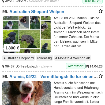
16.04.26
42549 Velbert
- Nordrhein-Westfalen
95.
Australien Shepard Welpen
Am 08.03.2026 haben 9 kleine
Australien Shepard Welpen das
Licht der Welt erblickt. Es
suchen 7 Mädchen nach ihrem
für immer Zuhause. Die Mama
den kleinen, wachsen in Mitten
der Familie auf.Sie…
1.800 €
Australian Shepherd
reinrassig
4 Monate 4 Wochen
alt
verifiziert
96487 Dörfles-Esbach
- Bayern
14.04.26
96.
Aramis, 05/22 - Vermittlungshilfe für einen
besonderen Hund, fehlgeleitet durch
Aramis sucht Menschen mit
Unverstand
Hundeverstand und Erfahrung!
Aramis kam im Welpenalter nach
Deutschland und wurde in eine
junge Familie vermittelt. Leider