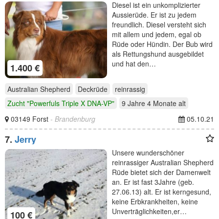
Diesel ist ein unkomplizierter
Aussierüde. Er ist zu jedem
freundlich. Diesel versteht sich
mit allem und jedem, egal ob
Rüde oder Hündin. Der Bub wird
als Rettungshund ausgebildet
und hat den…
1.400 €
Australian Shepherd
Deckrüde
reinrassig
Zucht "Powerfuls Triple X DNA-VP"
9 Jahre 4 Monate
alt
03149 Forst
- Brandenburg
05.10.21
7.
Jerry
Unsere wunderschöner
reinrassiger Australian Shepherd
Rüde bietet sich der Damenwelt
an. Er ist fast 3Jahre (geb.
27.06.13) alt. Er ist kerngesund,
keine Erbkrankheiten, keine
Unverträglichkeiten,er…
100 €