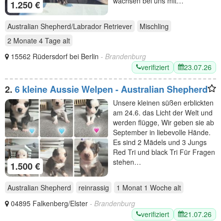
wachsen bei uns mit…
1.250 €
Australian Shepherd/Labrador Retriever
Mischling
2 Monate 4 Tage
alt
15562 Rüdersdorf bei Berlin
- Brandenburg
verifiziert
23.07.26
2.
6 kleine Aussie Welpen - Australian Shepherd
Unsere kleinen süßen erblickten
am 24.6. das Licht der Welt und
werden flügge, Wir geben sie ab
September in liebevolle Hände.
Es sind 2 Mädels und 3 Jungs
Red Tri und black Tri Für Fragen
stehen…
1.500 €
Australian Shepherd
reinrassig
1 Monat 1 Woche
alt
04895 Falkenberg/Elster
- Brandenburg
verifiziert
21.07.26