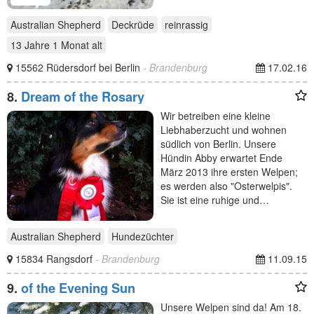
Australian Shepherd
Deckrüde
reinrassig
13 Jahre 1 Monat
alt
15562 Rüdersdorf bei Berlin
- Brandenburg
17.02.16
8.
Dream of the Rosary
Wir betreiben eine kleine
Liebhaberzucht und wohnen
südlich von Berlin. Unsere
Hündin Abby erwartet Ende
März 2013 ihre ersten Welpen;
es werden also "Osterwelpis".
Sie ist eine ruhige und…
Australian Shepherd
Hundezüchter
15834 Rangsdorf
- Brandenburg
11.09.15
9.
of the Evening Sun
Unsere Welpen sind da! Am 18.