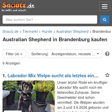
Snautz.de
Tiermarkt
Hunde
Australian Shepherd
Brandenbur
Australian Shepherd in Brandenburg kaufen
Filter (4)
Anzeigendatum, neueste oben
9 Anzeigen
1.
Labrador Mix Welpe sucht als letztes ein
Zuhause
Unser letzter Rüde ein knuffiger
Labrador Mix sucht noch ein
liebevolles Zuhause. Seine
Geschwister sind schon
vermittelt. Die Welpen wurden
am 2.und 3.6.2026 geboren und