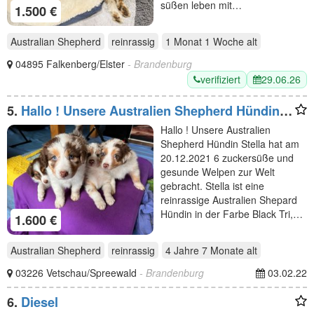
süßen leben mit…
1.500 €
Australian Shepherd
reinrassig
1 Monat 1 Woche
alt
04895 Falkenberg/Elster
- Brandenburg
verifiziert
29.06.26
5.
Hallo ! Unsere Australien Shepherd Hündin
Stella hat am
Hallo ! Unsere Australien
Shepherd Hündin Stella hat am
20.12.2021 6 zuckersüße und
gesunde Welpen zur Welt
gebracht. Stella ist eine
reinrassige Australien Shepard
Hündin in der Farbe Black Tri,…
1.600 €
Australian Shepherd
reinrassig
4 Jahre 7 Monate
alt
03226 Vetschau/Spreewald
- Brandenburg
03.02.22
6.
Diesel