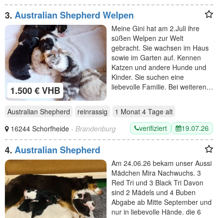
3.
Australian Shepherd Welpen
Meine Gini hat am 2.Juli ihre
süßen Welpen zur Welt
gebracht. Sie wachsen im Haus
sowie im Garten auf. Kennen
Katzen und andere Hunde und
Kinder. Sie suchen eine
liebevolle Familie. Bei weiteren…
1.500 € VHB
Australian Shepherd
reinrassig
1 Monat 4 Tage
alt
verifiziert
19.07.26
16244 Schorfheide
- Brandenburg
4.
Australian Shepherd
Am 24.06.26 bekam unser Aussi
Mädchen Mira Nachwuchs. 3
Red Tri und 3 Black Tri Davon
sind 2 Mädels und 4 Buben
Abgabe ab Mitte September und
nur in liebevolle Hände. die 6