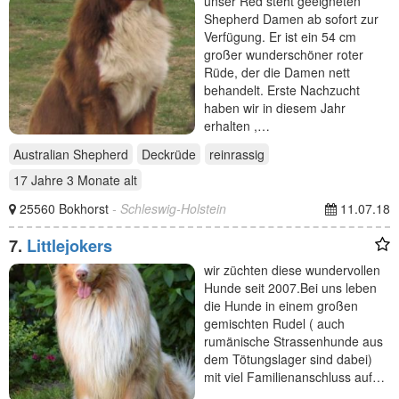
unser Red steht geeigneten
Shepherd Damen ab sofort zur
Verfügung. Er ist ein 54 cm
großer wunderschöner roter
Rüde, der die Damen nett
behandelt. Erste Nachzucht
haben wir in diesem Jahr
erhalten ,…
Australian Shepherd
Deckrüde
reinrassig
17 Jahre 3 Monate
alt
25560 Bokhorst
- Schleswig-Holstein
11.07.18
7.
Littlejokers
wir züchten diese wundervollen
Hunde seit 2007.Bei uns leben
die Hunde in einem großen
gemischten Rudel ( auch
rumänische Strassenhunde aus
dem Tötungslager sind dabei)
mit viel Familienanschluss auf…