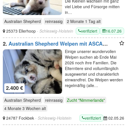
Die Kleinen wachsen mit ganz
viel Liebe und Fürsorge mitten
in…
Australian Shepherd
reinrassig
2 Monate 1 Tag
alt
verifiziert
16.07.26
25373 Ellerhoop
- Schleswig-Holstein
2.
Australian Shepherd Welpen mit ASCA
Papieren
Einige unserer wundervollen
Welpen suchen ab Ende Mai
2026 noch ihre Familien. Die
Elterntiere sind vollumfänglich
ausgewertet und charakterlich
einwandfrei. Die Welpen werden
regelmäßig (alle…
2.400 €
Australian Shepherd
reinrassig
Zucht "Nimmerlands"
4 Monate 3 Wochen
alt
verifiziert
24787 Fockbek
- Schleswig-Holstein
02.05.26