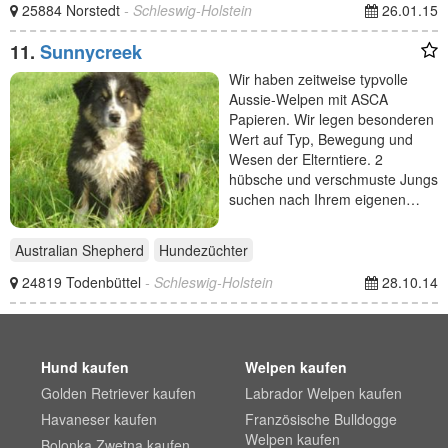
25884 Norstedt
- Schleswig-Holstein
26.01.15
11.
Sunnycreek
Wir haben zeitweise typvolle
Aussie-Welpen mit ASCA
Papieren. Wir legen besonderen
Wert auf Typ, Bewegung und
Wesen der Elterntiere. 2
hübsche und verschmuste Jungs
suchen nach Ihrem eigenen…
Australian Shepherd
Hundezüchter
24819 Todenbüttel
- Schleswig-Holstein
28.10.14
Hund kaufen
Welpen kaufen
Golden Retriever kaufen
Labrador Welpen kaufen
Havaneser kaufen
Französische Bulldogge
Welpen kaufen
Bolonka Zwetna kaufen