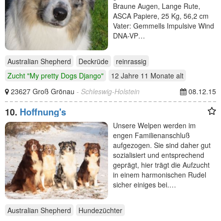
Braune Augen, Lange Rute,
ASCA Papiere, 25 Kg, 56,2 cm
Vater: Gemmells Impulsive Wind
DNA-VP…
Australian Shepherd
Deckrüde
reinrassig
Zucht "My pretty Dogs Django"
12 Jahre 11 Monate
alt
23627 Groß Grönau
- Schleswig-Holstein
08.12.15
10.
Hoffnung's
Unsere Welpen werden im
engen Familienanschluß
aufgezogen. Sie sind daher gut
sozialisiert und entsprechend
geprägt, hier trägt die Aufzucht
in einem harmonischen Rudel
sicher einiges bei.…
Australian Shepherd
Hundezüchter