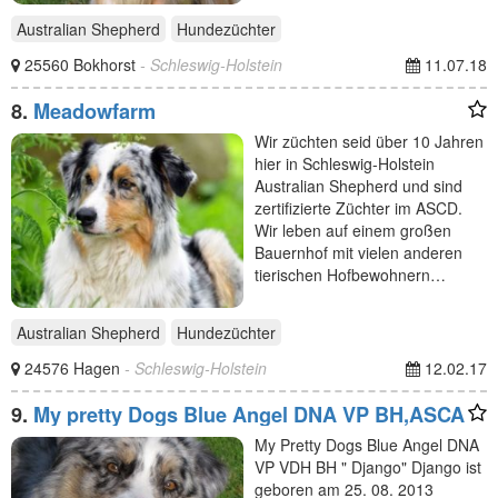
Australian Shepherd
Hundezüchter
25560 Bokhorst
- Schleswig-Holstein
11.07.18
8.
Meadowfarm
Wir züchten seid über 10 Jahren
hier in Schleswig-Holstein
Australian Shepherd und sind
zertifizierte Züchter im ASCD.
Wir leben auf einem großen
Bauernhof mit vielen anderen
tierischen Hofbewohnern…
Australian Shepherd
Hundezüchter
24576 Hagen
- Schleswig-Holstein
12.02.17
9.
My pretty Dogs Blue Angel DNA VP BH,ASCA
My Pretty Dogs Blue Angel DNA
VP VDH BH " Django" Django ist
geboren am 25. 08. 2013