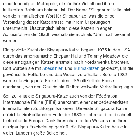
einer lebendigen Metropole, die für ihre Vielfalt und ihren
kulturellen Reichtum bekannt ist. Der Name "Singapura" leitet sich
von dem malaiischen Wort für Singapur ab, was die enge
Verbindung dieser Katzenrasse mit ihrem Ursprungsort
unterstreicht. Ursprünglich lebten diese Katzen in engen
Abflussrohren der Stadt, weshalb sie auch als "drain cat" bekannt
wurden.
Die gezielte Zucht der Singapura-Katze begann 1975 in den USA
durch das amerikanische Ehepaar Hal und Tommy Meadow, die
diese einzigartigen Katzen erstmals nach Nordamerika brachten.
Dort wurden sie mit
Abessinier
- und
Burmakatzen
gekreuzt, um die
gewünschte Fellfarbe und das Wesen zu erhalten. Bereits 1982
wurde die Singapura-Katze in den USA offiziell als Rasse
anerkannt, was den Grundstein für ihre weltweite Verbreitung legte.
Seit 2014 ist die Singapura-Katze auch von der Fédération
Internationale Féline (FIFé) anerkannt, einer der bedeutendsten
internationalen Zuchtorganisationen. Die erste Singapura-Katze
erreichte Großbritannien Ende der 1980er Jahre und fand schnell
Liebhaber in Europa. Dank ihres charmanten Wesens und ihrer
einzigartigen Erscheinung genießt die Singapura-Katze heute in
vielen Ländern große Beliebtheit.