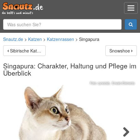
Snautz.de
Katzen
Katzenrassen
Singapura
Sibirische Katze
Snowshoe
Singapura: Charakter, Haltung und Pflege im
Überblick
Foto:
cynoclub
,
Envato Elements