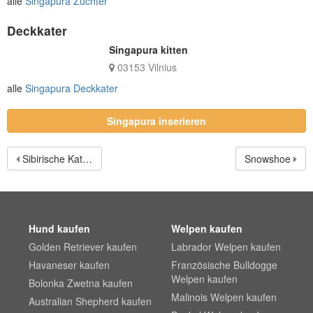
alle
Singapura Züchter
Deckkater
Singapura kitten
03153 Vilnius
alle
Singapura Deckkater
Singapura inserieren
Sibirische Katze
Snowshoe
Hund kaufen
Welpen kaufen
Golden Retriever kaufen
Labrador Welpen kaufen
Havaneser kaufen
Französische Bulldogge
Welpen kaufen
Bolonka Zwetna kaufen
Malinois Welpen kaufen
Australian Shepherd kaufen