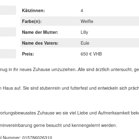
Kätzinnen:
4
Farbe(n):
Weiße
Name der Mutter:
Lilly
Name des Vaters:
Eule
Preis:
650 € VHB
nug in ihr neues Zuhause umzuziehen..Alle sind ärztlich untersucht, g
aus auf. Sie sind stubenrein und futterfest und entwickeln sich prächt
ntwortungsbewusstes Zuhause wo sie viel Liebe und Aufmerksamkeit b
rminvereinbarung gerne besucht und kennengelernt werden.
. Tel.Nummer: 015786026310