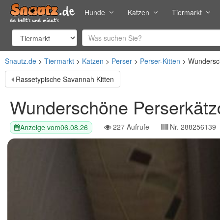
Hunde
Katzen
Tiermarkt
Snautz.de
Tiermarkt
Katzen
Perser
Perser-Kitten
Wundersch
Rassetypische Savannah Kitten
Wunderschöne Perserkätz
227
Aufrufe
Nr.
288256139
Anzeige vom
06.08.26