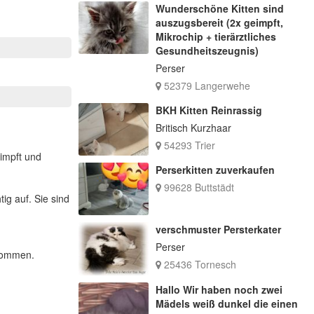
Wunderschöne Kitten sind
auszugsbereit (2x geimpft,
Mikrochip + tierärztliches
Gesundheitszeugnis)
Perser
52379 Langerwehe
BKH Kitten Reinrassig
Britisch Kurzhaar
54293 Trier
eimpft und
Perserkitten zuverkaufen
99628 Buttstädt
ig auf. Sie sind
verschmuster Persterkater
Perser
ekommen.
25436 Tornesch
Hallo Wir haben noch zwei
Mädels weiß dunkel die einen