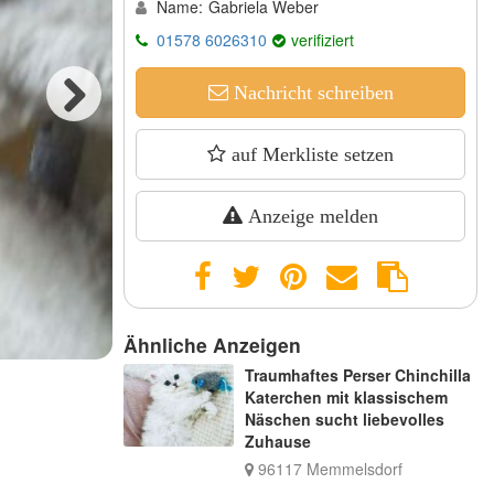
Name:
Gabriela Weber
01578 6026310
verifiziert
Nachricht schreiben
Next
auf Merkliste setzen
Anzeige melden
Ähnliche Anzeigen
Traumhaftes Perser Chinchilla
Katerchen mit klassischem
Näschen sucht liebevolles
Zuhause
96117 Memmelsdorf