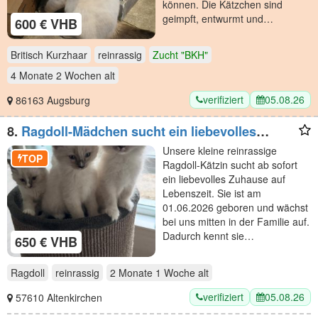
können. Die Kätzchen sind
geimpft, entwurmt und…
600 € VHB
Britisch Kurzhaar
reinrassig
Zucht "BKH"
4 Monate 2 Wochen
alt
verifiziert
05.08.26
86163 Augsburg
8.
Ragdoll-Mädchen sucht ein liebevolles
Zuhause
Unsere kleine reinrassige
TOP
Ragdoll-Kätzin sucht ab sofort
ein liebevolles Zuhause auf
Lebenszeit. Sie ist am
01.06.2026 geboren und wächst
bei uns mitten in der Familie auf.
Dadurch kennt sie…
650 € VHB
Ragdoll
reinrassig
2 Monate 1 Woche
alt
verifiziert
05.08.26
57610 Altenkirchen