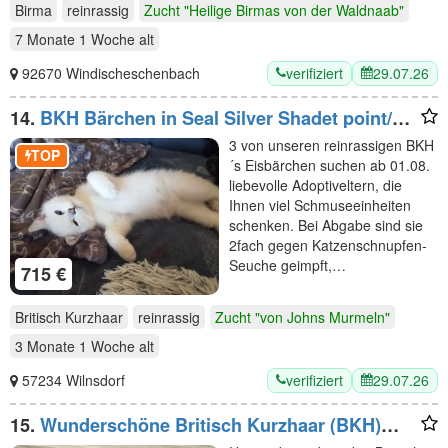
Birma
reinrassig
Zucht "Heilige Birmas von der Waldnaab"
7 Monate 1 Woche
alt
verifiziert
29.07.26
92670 Windischeschenbach
14.
BKH Bärchen in Seal Silver Shadet point/
Tabby Point +blaue Augen, Stammbaum, 2fach
3 von unseren reinrassigen BKH
geimpft
TOP
´s Eisbärchen suchen ab 01.08.
liebevolle Adoptiveltern, die
Ihnen viel Schmuseeinheiten
schenken. Bei Abgabe sind sie
2fach gegen Katzenschnupfen-
Seuche geimpft,…
715 €
Britisch Kurzhaar
reinrassig
Zucht "von Johns Murmeln"
3 Monate 1 Woche
alt
verifiziert
29.07.26
57234 Wilnsdorf
15.
Wunderschöne Britisch Kurzhaar (BKH)
Kitten suchen ein liebevolles zu Hause