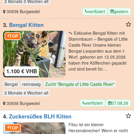
2 Monate 3 Wochen
alt
verifiziert
gestern
30938 Burgwedel
3.
Bengal Kitten
🐾 Exklusive Bengal Kitten mit
TOP
Stammbaum – Bengals of Little
Castle River Unsere kleinen
Bengal-Leoparden aus dem I-
Wurf, geboren am 12.05.2026
haben ihre Köfferchen gepackt
und sind bereit für…
1.100 € VHB
Bengal
reinrassig
Zucht "Bengals of Little Castle River"
2 Monate 4 Wochen
alt
verifiziert
07.08.26
30938 Burgwedel
4.
Zuckersüßes BLH Kitten
Filou ist ein kleiner
TOP
Herzensbrecher! Wenn er nicht