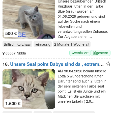
Unsere bezaubernden Britisch
Kurzhaar Kitten in der Farbe
Blue (grau) wurden am
01.06.2026 geboren und sind
auf der Suche nach einem
liebevollen und
verantwortungsvollen Zuhause.
500 €
Zur Abgabe stehen…
Britisch Kurzhaar
reinrassig
2 Monate 1 Woche
alt
verifiziert
gestern
63667 Nidda
16.
Unsere Seal point Babys sind da , extrem
selten Stammbaum,gechippt ,
AM 30.04.2026 bekam unsere
Gesundheitszeugnis
Lotta 5 wunderschöne Kitten.
Darunter sond auch 2 Kitten in
der sehr seltenen Farbe seal
point. Es ist ein Junge und ein
Mädchen Sie wachsen mit
unseren Enkeln ( 2,9,…
1.600 €