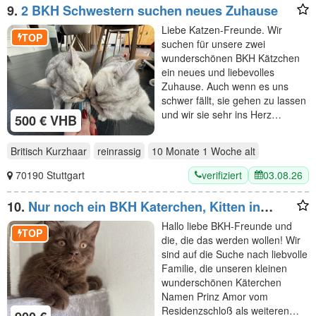
9.
2 BKH Schwestern suchen neues Zuhause
Liebe Katzen-Freunde. Wir
TOP
suchen für unsere zwei
wunderschönen BKH Kätzchen
ein neues und liebevolles
Zuhause. Auch wenn es uns
schwer fällt, sie gehen zu lassen
und wir sie sehr ins Herz…
500 € VHB
Britisch Kurzhaar
reinrassig
10 Monate 1 Woche
alt
verifiziert
03.08.26
70190 Stuttgart
10.
Nur noch ein BKH Katerchen, Kitten in
chocolate mit Stammbaum
Hallo liebe BKH-Freunde und
TOP
die, die das werden wollen! Wir
sind auf die Suche nach liebvolle
Familie, die unseren kleinen
wunderschönen Käterchen
Namen Prinz Amor vom
Residenzschloß als weiteren…