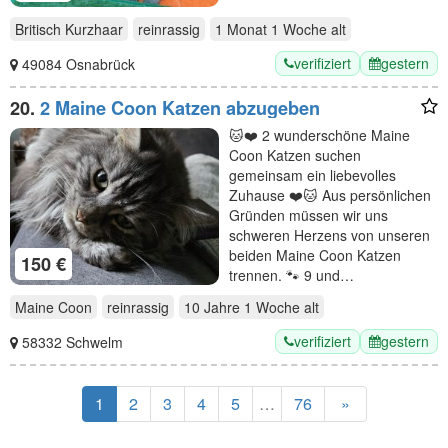
Britisch Kurzhaar
reinrassig
1 Monat 1 Woche
alt
verifiziert
gestern
49084 Osnabrück
20.
2 Maine Coon Katzen abzugeben
🐱❤️ 2 wunderschöne Maine
Coon Katzen suchen
gemeinsam ein liebevolles
Zuhause ❤️🐱 Aus persönlichen
Gründen müssen wir uns
schweren Herzens von unseren
beiden Maine Coon Katzen
150 €
trennen. 🐾 9 und…
Maine Coon
reinrassig
10 Jahre 1 Woche
alt
verifiziert
gestern
58332 Schwelm
1
2
3
4
5
…
76
»