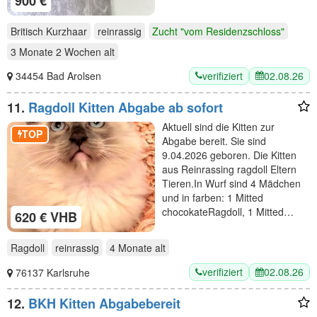
900 €
Britisch Kurzhaar
reinrassig
Zucht "vom Residenzschloss"
3 Monate 2 Wochen
alt
verifiziert
02.08.26
34454 Bad Arolsen
11.
Ragdoll Kitten Abgabe ab sofort
Aktuell sind die Kitten zur
TOP
Abgabe bereit. Sie sind
9.04.2026 geboren. Die Kitten
aus Reinrassing ragdoll Eltern
Tieren.In Wurf sind 4 Mädchen
und in farben: 1 Mitted
chocokateRagdoll, 1 Mitted…
620 € VHB
Ragdoll
reinrassig
4 Monate
alt
verifiziert
02.08.26
76137 Karlsruhe
12.
BKH Kitten Abgabebereit