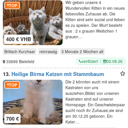
Wir geben unsere 4
TOP
Wundervollen Kitten in ein neues
liebevolles Zuhause ab. Die
Kitten sind sehr sozial und lieben
es zu spielen. Der Wurf besteht
aus : 2 x grauen Weibchen 1
grauen…
400 € VHB
Britisch Kurzhaar
reinrassig
3 Monate 2 Wochen
alt
verifiziert
02.08.26
33699 Bielefeld
13.
Heilige Birma Katzen mit Stammbaum
Die 2 könnten auch mit einem
TOP
Kastraten von uns
ausziehen,Bilder von unseren
Kastraten sind auf unserer
Homepage. Ein Geschwisterpaar
sucht noch ihr Zuhause,sie sind
am 30.12.25 geboren. Ein
700 €
Kater…