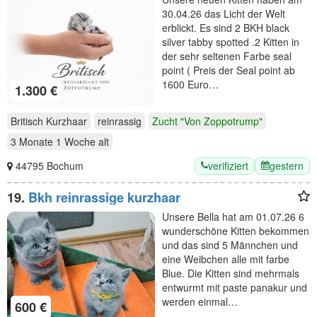
Gesundheitszeugnis
30.04.26 das Licht der Welt
erblickt. Es sind 2 BKH black
silver tabby spotted .2 Kitten in
der sehr seltenen Farbe seal
point ( Preis der Seal point ab
1600 Euro…
1.300 €
Britisch Kurzhaar
reinrassig
Zucht "Von Zoppotrump"
3 Monate 1 Woche
alt
verifiziert
gestern
44795 Bochum
19.
Bkh reinrassige kurzhaar
Unsere Bella hat am 01.07.26 6
wunderschöne Kitten bekommen
und das sind 5 Männchen und
eine Weibchen alle mit farbe
Blue. Die Kitten sind mehrmals
entwurmt mit paste panakur und
werden einmal…
600 €