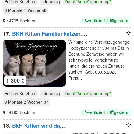
Britisch Kurzhaar
reinrassig
Zucht "Von Zoppotrump"
3 Monate 1 Woche
alt
verifiziert
gestern
44795 Bochum
17.
BKH Kitten Familienkatzen,
Stammbaum,geimpft,gechipt
Wir sind eine Vereinszugehörige
GESUNDHEITSZEUGNIS ,EU Ausweis
Hobbyzucht seit 1984 mit Sitz in
Bochum. Zeitweise haben wir
sehr typvolle, verschmuste
Kitten, die ein neues Zuhause
suchen. Geb. 03.05.2026
Preis…
1.300 €
Britisch Kurzhaar
reinrassig
Zucht "Von Zoppotrump"
3 Monate 2 Wochen
alt
verifiziert
gestern
44795 Bochum
18.
BkH Kitten sind da,
Stammbaum,geimpft,gechippt
Unsere neuen Kitten haben am