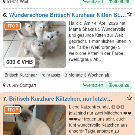
verifiziert
06.08.26
51674 Wiehl
6.
Wunderschöne Britisch Kurzhaar Kitten BLH
abzugeben
Hallo☺️ Am 14. April 2026 hat
TOP
Mama Shakira 5 Wundervolle
und gesunde Kitten zur Welt
gebracht. 1-männlichen Kitten in
der Farbe (Weiß/orange) 3-
weibliche Kitten in der Farbe
(weiß/grau). Ab…
600 € VHB
Britisch Kurzhaar
reinrassig
3 Monate 3 Wochen
alt
verifiziert
06.08.26
70599 Stuttgart
7.
Britisch Kurzhare Kätzchen, nur letzte
Mädchen Molly 🤩🤩🤩 🤩🤩
Liebe Katzenfreunde, 😊😊😊
TOP
jetzt sind nur zwei Mädchen ❤️❤️
❤️❤️wir freuen uns sehr, euch
fünf wundervolle Kätzchen aus
unserer Taiga anbieten zu