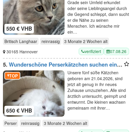
Grade sein Umfeld erkundet
oder seine Lieblingsangel durch
die Gegend schleppt, dann sucht
er die Nähe zu seinen
Menschen. Ich wünsche mir
550 € VHB
ein…
Britisch Langhaar
reinrassig
3 Monate 2 Wochen
alt
verifiziert
07.08.26
30165 Hannover
5.
Wunderschöne Perserkätzchen suchen ein
neues Zuhause
Unsere fünf süße Kätzchen
TOP
geboren am 21.04.2026, sind
jetzt alt genug in ihr neues
Zuhause umzuziehen..Alle sind
ärztlich untersucht, geimpft und
entwurmt. Die kleinen wachsen
gemeinsam mit ihrer…
650 € VHB
Perser
reinrassig
3 Monate 2 Wochen
alt