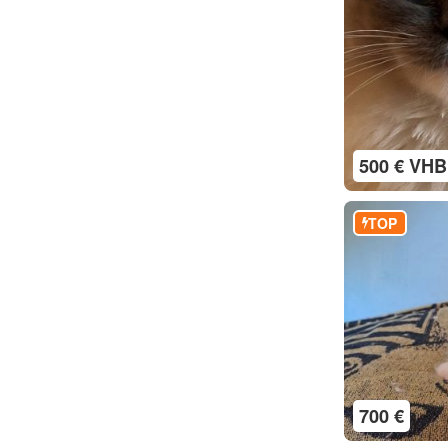
500 € VHB
TOP
700 €