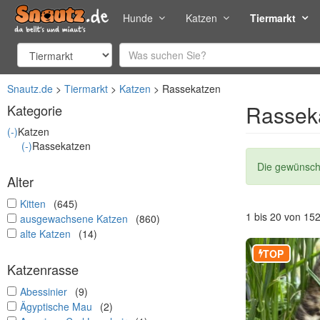
Hunde
Katzen
Tiermarkt
Snautz.de
Tiermarkt
Katzen
Rassekatzen
Rassek
Kategorie
(-)
Katzen
(-)
Rassekatzen
Statusmel
Die gewünscht
Alter
undefined
Kitten
(645)
1 bis 20 von 15
undefined
ausgewachsene Katzen
(860)
undefined
alte Katzen
(14)
TOP
Katzenrasse
undefined
Abessinier
(9)
undefined
Ägyptische Mau
(2)