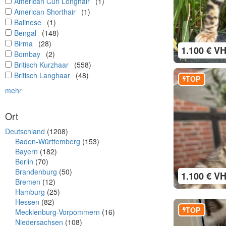
undefined
American Curl Longhair
(1)
undefined
American Shorthair
(1)
undefined
Balinese
(1)
undefined
Bengal
(148)
undefined
Birma
(28)
1.100 € V
undefined
Bombay
(2)
undefined
Britisch Kurzhaar
(558)
undefined
Britisch Langhaar
(48)
TOP
mehr
Ort
Deutschland
(1208)
Baden-Württemberg
(153)
Bayern
(182)
Berlin
(70)
Brandenburg
(50)
1.100 € V
Bremen
(12)
Hamburg
(25)
Hessen
(82)
TOP
Mecklenburg-Vorpommern
(16)
Niedersachsen
(108)