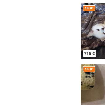
TOP
715 €
TOP