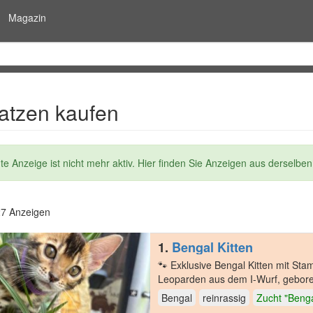
Magazin
atzen kaufen
dung
e Anzeige ist nicht mehr aktiv. Hier finden Sie Anzeigen aus derselben
27 Anzeigen
1.
Bengal Kitten
🐾 Exklusive Bengal Kitten mit Stammbaum – B
Leoparden aus dem I-Wurf, gebore
für…
Bengal
reinrassig
Zucht "Bengal