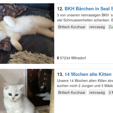
12.
BKH Bärchen in Seal S
Stammbaum, 2fach geimp
3 von unseren reinrassigen BKH ´s 
viel Schmuseeinheiten schenken. 
…
Britisch Kurzhaar
reinrassig
Zu
57234 Wilnsdorf
13.
14 Wochen alte Kitten
Unsere 14 Wochen alten Kitten sind
suchen noch 2 Jungen und 3 Mädc
Spieltrieb,…
Britisch Kurzhaar
reinrassig
3 