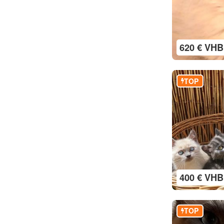
620 € VHB
TOP
400 € VHB
TOP