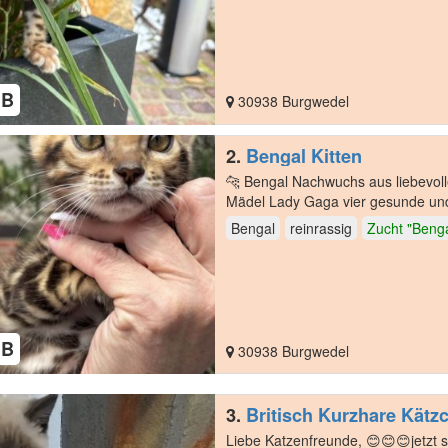
HB
30938 Burgwedel
2.
Bengal Kitten
🐆 Bengal Nachwuchs aus liebevoller Familienzucht Am 19.05.2026
Mädel Lady Gaga vier gesunde und t
ist…
Bengal
reinrassig
Zucht "Bengal
HB
30938 Burgwedel
3.
Britisch Kurzhare Kätzc
Liebe Katzenfreunde, 😊😊😊jetzt sind nur zwei Mädchen ❤️❤️❤️❤️wir freuen uns sehr, euch fünf