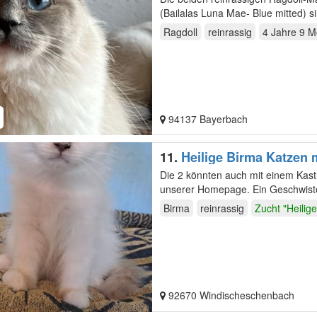
(Bailalas Luna Mae- Blue mitted)
Ragdoll
reinrassig
4 Jahre 9 M
94137 Bayerbach
11.
Heilige Birma Katzen
Die 2 könnten auch mit einem Kast
unserer Homepage. Ein Geschwisterpaar sucht noch ihr Zuhause,sie sind am 30.12.25 geboren. Ein
Kater…
Birma
reinrassig
Zucht "Heilig
92670 Windischeschenbach