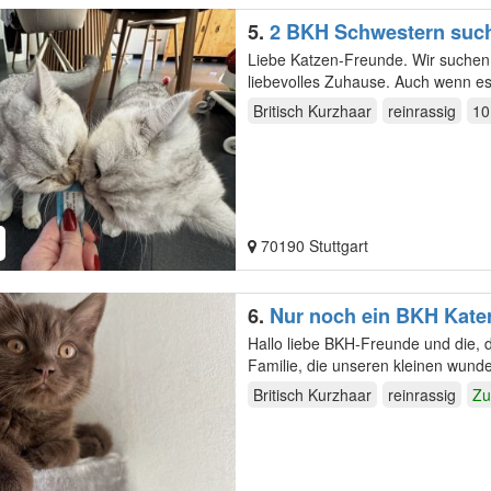
5.
2 BKH Schwestern suc
Liebe Katzen-Freunde. Wir suchen für unsere zwei wunderschönen BKH Kätzchen ein neues und
liebevolles Zuhause. Auch wenn es 
Britisch Kurzhaar
reinrassig
10
70190 Stuttgart
6.
Nur noch ein BKH Kate
Hallo liebe BKH-Freunde und die, die das werden wollen! 
Familie, die unseren kleinen wun
weiteren…
Britisch Kurzhaar
reinrassig
Zu