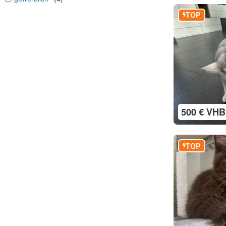
TOP
500 € VHB
TOP