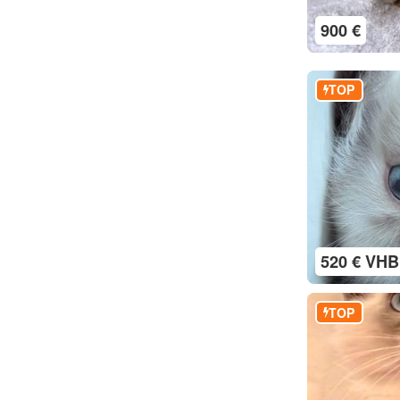
900 €
TOP
520 € VHB
TOP