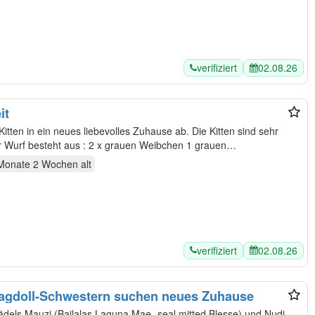
verifiziert
02.08.26
it
in neues liebevolles Zuhause ab. Die Kitten sind sehr
sozial und lieben es zu spielen. Der Wurf besteht aus : 2 x grauen Weibchen 1 grauen…
Monate 2 Wochen
alt
verifiziert
02.08.26
Ragdoll-Schwestern suchen neues Zuhause
ädels Mauzi (Bailalas Laguna Mae- seal mitted Blesse) und Nudi