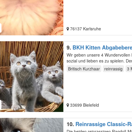
76137 Karlsruhe
9.
BKH Kitten Abgabebere
Wir geben unsere 4 Wundervollen Kitten in e
Britisch Kurzhaar
reinrassig
3 
33699 Bielefeld
10.
Reinrassige Classic-
Die beiden reinrassigen Ragdoll-M