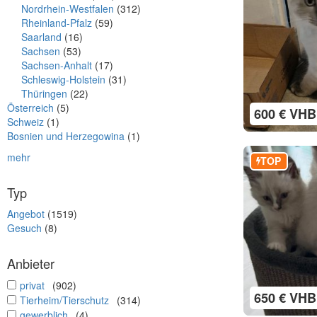
Nordrhein-Westfalen
(312)
Rheinland-Pfalz
(59)
Saarland
(16)
Sachsen
(53)
Sachsen-Anhalt
(17)
Schleswig-Holstein
(31)
Thüringen
(22)
Österreich
(5)
600 € VHB
Schweiz
(1)
Bosnien und Herzegowina
(1)
mehr
TOP
Typ
Angebot
(1519)
Gesuch
(8)
Anbieter
undefined
privat
(902)
650 € VHB
undefined
Tierheim/Tierschutz
(314)
undefined
gewerblich
(4)