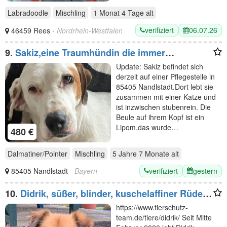
Labradoodle
Mischling
1 Monat 4 Tage
alt
verifiziert
06.07.26
46459 Rees
- Nordrhein-Westfalen
9.
Sakiz,eine Traumhündin die immer
übersehen wird
Update: Sakiz befindet sich
derzeit auf einer Pflegestelle in
85405 Nandlstadt.Dort lebt sie
zusammen mit einer Katze und
ist inzwischen stubenrein. Die
Beule auf ihrem Kopf ist ein
Lipom,das wurde…
480 €
Dalmatiner/Pointer
Mischling
5 Jahre 7 Monate
alt
verifiziert
gestern
85405 Nandlstadt
- Bayern
10.
Didrik, süßer, blinder, kuschelaffiner Rüde
sucht ein liebevolles Zuhause, 7J, 45 cm
https://www.tierschutz-
team.de/tiere/didrik/ Seit Mitte