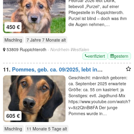
Februar 2026 lebt Didrik,
liebevoll „Purzel“, auf einer
Pflegestelle in Ruppichteroth.
Purzel ist blind – doch was ihm
die Augen nehmen,…
450 €
Mischling
7 Jahre 7 Monate
alt
53809 Ruppichteroth
- Nordrhein-Westfalen
verifiziert
gestern
11.
Pommes, geb. ca. 09/2025, lebt in
GRIECHENLAND, im städt. Tierheim Serres
Geschlecht: männlich geboren:
ca. September 2025 erwartete
Größe: ca. 55 cm kastriert: ja
Sonstiges: evtl. Jagdhund-Mix
https://www.youtube.com/watch?
v=9z2QtnBi8FA Der junge
Pommes wurde in…
605 €
Mischling
11 Monate 5 Tage
alt