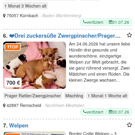
1 Monat 3 Wochen
alt
75057 Kürnbach
- Baden-Württemberg
verifiziert
31.07.26
6.
❤️Drei zuckersüße Zwergpinscher/Prager
Rattler Mix Welpen suchen ihr Traumzuhause
Am 24.06.2026 hat unsere liebe
TOP
Hündin drei gesunde und
wunderschöne, einzigartige
Welpen zur Welt gebracht, die
sie ganz rührend versorgt. Zwei
Mädchen und einen Rüden. Die
kleinen Zwerge wachsen…
700 €
Prager Rattler/Zwergpinscher
Mischling
1 Monat 1 Woche
alt
42897 Remscheid
- Nordrhein-Westfalen
verifiziert
30.07.26
7.
Welpen
Border Collie Welpen – 3