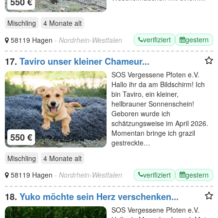
550 €
Mischling
4 Monate
alt
verifiziert
gestern
58119 Hagen
- Nordrhein-Westfalen
17.
Taviro unser kleiner Chameur...
SOS Vergessene Pfoten e.V.
Hallo ihr da am Bildschirm! Ich
bin Taviro, ein kleiner,
hellbrauner Sonnenschein!
Geboren wurde ich
schätzungsweise im April 2026.
Momentan bringe ich grazil
550 €
gestreckte…
Mischling
4 Monate
alt
verifiziert
gestern
58119 Hagen
- Nordrhein-Westfalen
18.
Yuko möchte sein Herz verschenken...
SOS Vergessene Pfoten e.V.