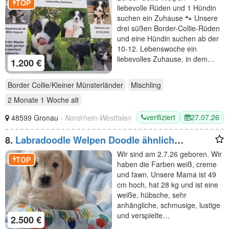
TOP
liebevolle Rüden und 1 Hündin
suchen ein Zuhause 🐾 Unsere
drei süßen Border-Collie-Rüden
und eine Hündin suchen ab der
10-12. Lebenswoche ein
liebevolles Zuhause, in dem…
1.200 €
Border Collie/Kleiner Münsterländer
Mischling
2 Monate 1 Woche
alt
verifiziert
27.07.26
48599 Gronau
- Nordrhein-Westfalen
8.
Labradoodle Welpen Doodle ähnlich
Goldendoodle F1 Medium - erfahrene liebevolle
Wir sind am 2.7.26 geboren. Wir
Familienaufzucht
TOP
haben die Farben weiß, creme
und fawn. Unsere Mama ist 49
cm hoch, hat 28 kg und ist eine
weiße, hübsche, sehr
anhängliche, schmusige, lustige
und verspielte…
2.500 €