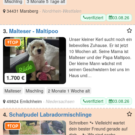
Mischling
3 Monate 5 Tage
alt
34431 Marsberg
- Nordrhein-Westfalen
verifiziert
03.08.26
3.
Malteser - Maltipoo
Unser kleiner Kerl sucht noch ein
TOP
liebevolles Zuhause. Er ist jetzt
10 Wochen alt. Seine Mama ist
Malteser und der Papa Maltipoo.
Der kleine Mann wächst mit
seinen Geschwistern bei uns im
Haus und…
1.700 €
Malteser
Mischling
2 Monate 1 Woche
alt
verifiziert
03.08.26
49824 Emlichheim
- Niedersachsen
4.
Schafpudel Labradormischlinge
Schreiben 🐾 Vielleicht wartet
TOP
dein bester Freund gerade auf
dich… 🐾 Wir sind sechs