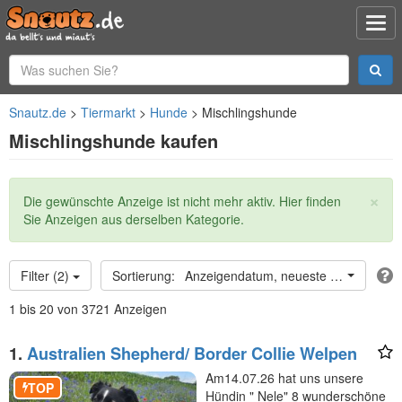
Snautz.de
Tiermarkt
Hunde
Mischlingshunde
Mischlingshunde kaufen
×
Statusmeldung
Die gewünschte Anzeige ist nicht mehr aktiv. Hier finden
Sie Anzeigen aus derselben Kategorie.
Filter (2)
Anzeigendatum, neueste oben
1 bis 20 von 3721 Anzeigen
1.
Australien Shepherd/ Border Collie Welpen
Am14.07.26 hat uns unsere
TOP
Hündin " Nele" 8 wunderschöne