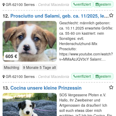
verifiziert
gestern
GR-62100 Serres
- Central Macedonia
12.
Prosciutto und Salami, geb. ca. 11/2025, lebt
in GRIECHENLAND, im städt. Tierheim Serres
Geschlecht: männlich geboren:
ca. 10.11.2025 erwartete Größe:
ca. 55-60 cm kastriert: nein
Sonstiges: evtl.
Herdenschutzhund-Mix
Prosciutto:
https://www.youtube.com/watch?
605 €
v=MMaAzJQV3cY Salami:…
Mischling
9 Monate 5 Tage
alt
verifiziert
gestern
GR-62100 Serres
- Central Macedonia
13.
Cocina unsere kleine Prinzessin
SOS Vergessene Pfoten e.V.
Hallo, ihr Zweibeiner und
Artgenossen da draußen! Ich
soll euch etwas über mich
erzählen, ja? Ich bin Cocina. Ein