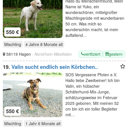
Hallo du Menschenfreund, Mein
Name ist Yuko, ein
wunderschöner, mittelgroßer
Mischlingsrüde mit wunderbaren
50 cm. Was mich so
wunderschön macht, ist mein
550 €
auffallend…
Mischling
4 Jahre 8 Monate
alt
verifiziert
gestern
58119 Hagen
- Nordrhein-Westfalen
19.
Valin sucht endlich sein Körbchen..
SOS Vergessene Pfoten e.V.
Hallo liebe Zweibeiner! Ich bin
Valin, ein hübscher
Schäferhund-Mix-Junge,
schätzungsweise im Februar
2025 geboren. Mit meinen 52
cm bin ich ein toller Begleiter
550 €
mit…
Mischling
1 Jahr 6 Monate
alt