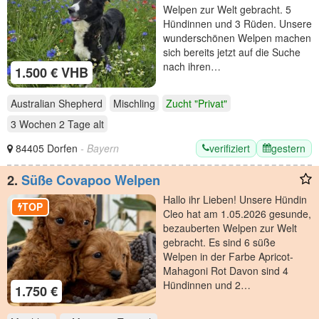
Welpen zur Welt gebracht. 5
Hündinnen und 3 Rüden. Unsere
wunderschönen Welpen machen
sich bereits jetzt auf die Suche
nach ihren…
1.500 € VHB
Australian Shepherd
Mischling
Zucht "Privat"
3 Wochen 2 Tage
alt
verifiziert
gestern
84405 Dorfen
- Bayern
2.
Süße Covapoo Welpen
Hallo ihr Lieben! Unsere Hündin
TOP
Cleo hat am 1.05.2026 gesunde,
bezauberten Welpen zur Welt
gebracht. Es sind 6 süße
Welpen in der Farbe Apricot-
Mahagoni Rot Davon sind 4
Hündinnen und 2…
1.750 €