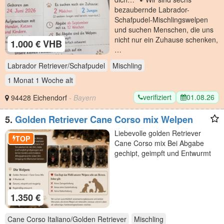
bezaubernde Labrador-
Schafpudel-Mischlingswelpen
und suchen Menschen, die uns
nicht nur ein Zuhause schenken,
1.000 € VHB
…
Labrador Retriever/Schafpudel
Mischling
1 Monat 1 Woche
alt
verifiziert
01.08.26
94428 Eichendorf
- Bayern
5.
Golden Retriever Cane Corso mix Welpen
Liebevolle golden Retriever
TOP
Cane Corso mix Bei Abgabe
gechipt, geimpft und Entwurmt
1.350 €
Cane Corso Italiano/Golden Retriever
Mischling