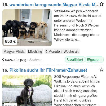
15.
wunderbare kerngesunde Magyar Vizsla Mix
Welpen - perfekte Familienhunde
Vizsla-Mix-Welpen – geboren
am 28.05.2026 Vielleicht wartet
unter unseren Welpen Ihr
Herzenshund! Noch 3 Welpen
können adoptiert werden:
Mädchen: - die ausgeglichene
Willow, die taffe…
650 €
Magyar Vizsla
Mischling
2 Monate 1 Woche
alt
verifiziert
gestern
04249 Leipzig
- Sachsen
16.
Pikolina sucht ihr Für-Immer-Zuhause!
SOS Vergessene Pfoten e.V.
Wuff, hallo da draußen! Ich bin
Pikolina und auch wenn ich
aktuell noch winzig aussehe,
steckt in mir ein ganz großes
Herz! Ich bin ein dunkles
Wuschelmädchen mit einem…