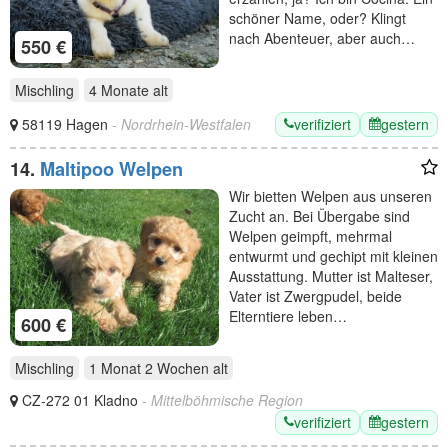
schöner Name, oder? Klingt
nach Abenteuer, aber auch…
550 €
Mischling
4 Monate
alt
verifiziert
gestern
58119 Hagen
- Nordrhein-Westfalen
14.
Maltipoo Welpen
Wir bietten Welpen aus unseren
Zucht an. Bei Übergabe sind
Welpen geimpft, mehrmal
entwurmt und gechipt mit kleinen
Ausstattung. Mutter ist Malteser,
Vater ist Zwergpudel, beide
Elterntiere leben…
600 €
Mischling
1 Monat 2 Wochen
alt
CZ-272 01 Kladno
- Mittelböhmische Region
verifiziert
gestern