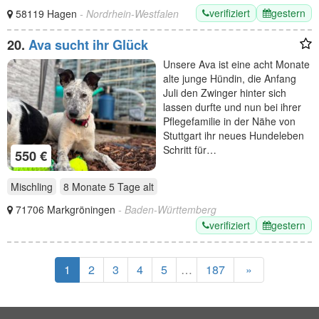
verifiziert
gestern
58119 Hagen
- Nordrhein-Westfalen
20.
Ava sucht ihr Glück
Unsere Ava ist eine acht Monate
alte junge Hündin, die Anfang
Juli den Zwinger hinter sich
lassen durfte und nun bei ihrer
Pflegefamilie in der Nähe von
Stuttgart ihr neues Hundeleben
Schritt für…
550 €
Mischling
8 Monate 5 Tage
alt
71706 Markgröningen
- Baden-Württemberg
verifiziert
gestern
1
2
3
4
5
…
187
»