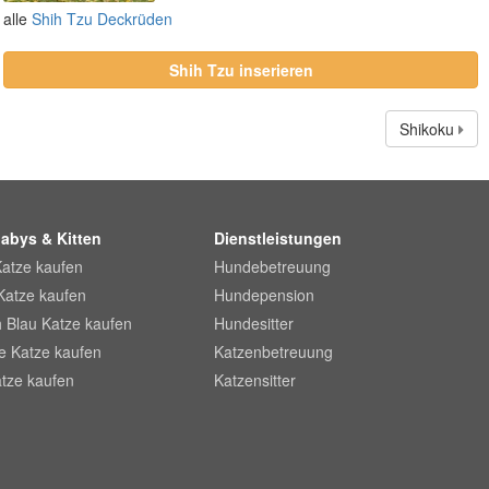
alle
Shih Tzu Deckrüden
Shih Tzu inserieren
Shikoku
abys & Kitten
Dienstleistungen
Katze kaufen
Hundebetreuung
Katze kaufen
Hundepension
 Blau Katze kaufen
Hundesitter
he Katze kaufen
Katzenbetreuung
tze kaufen
Katzensitter