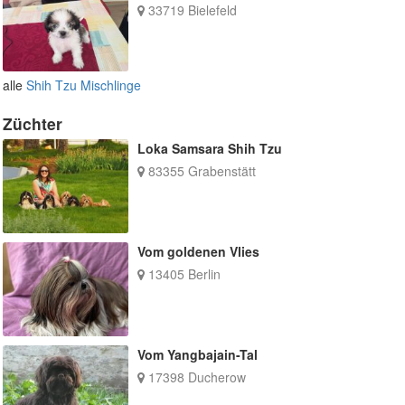
33719 Bielefeld
alle
Shih Tzu Mischlinge
Züchter
Loka Samsara Shih Tzu
83355 Grabenstätt
Vom goldenen Vlies
13405 Berlin
Vom Yangbajain-Tal
17398 Ducherow