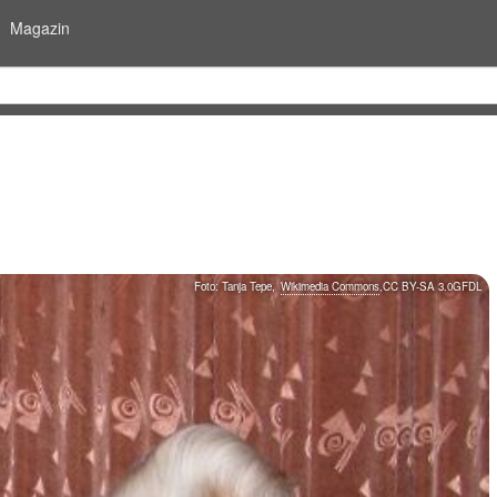
Magazin
Foto:
Tanja Tepe
,
Wikimedia Commons
,
CC BY-SA 3.0
GFDL