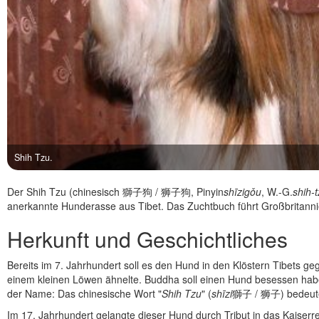
Shih Tzu.
Der Shih Tzu (chinesisch 獅子狗 / 狮子狗, Pinyin
shīzigǒu
, W.-G.
shih-
anerkannte Hunderasse aus Tibet. Das Zuchtbuch führt Großbritanni
Herkunft und Geschichtliches
Bereits im 7. Jahrhundert soll es den Hund in den Klöstern Tibets 
einem kleinen Löwen ähnelte. Buddha soll einen Hund besessen hab
der Name: Das chinesische Wort "
Shih Tzu
" (
shīzi
獅子 / 狮子) bedeute
Im 17. Jahrhundert gelangte dieser Hund durch Tribut in das Kaiserre