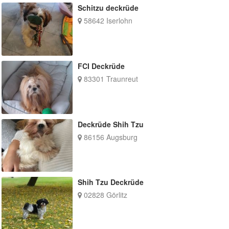
Schitzu deckrüde
58642 Iserlohn
FCI Deckrüde
83301 Traunreut
Deckrüde Shih Tzu
86156 Augsburg
Shih Tzu Deckrüde
02828 Görlitz