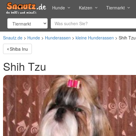
Hunde
Katzen
Tiermarkt
Snautz.de
Hunde
Hunderassen
kleine Hunderassen
Shih Tzu
Shiba Inu
Shih Tzu