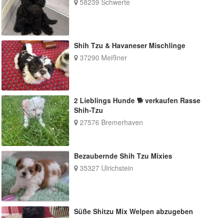
58239 Schwerte
Shih Tzu & Havaneser Mischlinge
37290 Meißner
2 Lieblings Hunde 🐕 verkaufen Rasse
Shih-Tzu
27576 Bremerhaven
Bezaubernde Shih Tzu Mixies
35327 Ulrichstein
Süße Shitzu Mix Welpen abzugeben