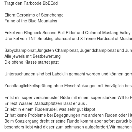
Trägt den Farbcode BbEEdd
Eltern:Geronimo of Stonehenge
Fame of the Blue Mountains
Enkel von Ringneck Second Bull Rider und Quinn of Mustang Valley
Urenkel von TNT Smoking charcoal und X-Treme Hardcoal of Mustan
Babychampionat,Jüngsten Championat, Jugendchampionat und Ju
Alle jeweils mit Bestbewertung
Die offene Klasse startet jetzt
Untersuchungen sind bei Laboklin gemacht worden und können gern
Zuchttauglichkeitsprüfung ohne Einschränkungen mit Vorzüglich bes
Er ist ein super verschmuster Rüde mit einem super starken Will to 
Er liebt Wasser ,Matschpfützen lässt er aus .
Er lebt in einem Rüdenrudel, was sehr gut klappt .
Er hat keine Probleme bei Begegnungen mit anderen Rüden oder H
Beim Spaziergang dreht er seine Runde kommt aber sofort zurück bei
besonders liebt wird dieser zum schmusen aufgefordert.Wir machen 