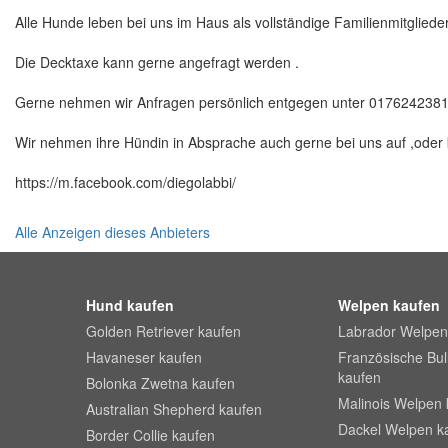
Alle Hunde leben bei uns im Haus als vollständige Familienmitglieder
Die Decktaxe kann gerne angefragt werden .
Gerne nehmen wir Anfragen persönlich entgegen unter 0176242381
Wir nehmen ihre Hündin in Absprache auch gerne bei uns auf ,ode
https://m.facebook.com/diegolabbi/
Alle Anzeigen dieses Anbieters
Hund kaufen
Welpen kaufen
Golden Retriever kaufen
Labrador Welpen
Havaneser kaufen
Französische Bu
kaufen
Bolonka Zwetna kaufen
Malinois Welpen 
Australian Shepherd kaufen
Dackel Welpen k
Border Collie kaufen