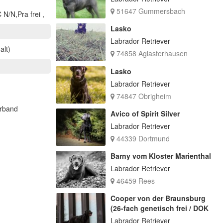
51647 Gummersbach
 N/N,Pra frei ,
Lasko
Labrador Retriever
alt)
74858 Aglasterhausen
Lasko
Labrador Retriever
74847 Obrigheim
erband
Avico of Spirit Silver
Labrador Retriever
44339 Dortmund
Barny vom Kloster Marienthal
Labrador Retriever
46459 Rees
Cooper von der Braunsburg
(26-fach genetisch frei / DOK
Labrador Retriever