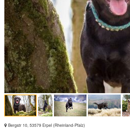
Bergstr 10, 53579 Erpel (Rheinland-Pfalz)