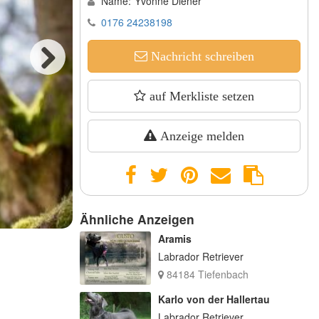
Name:
Yvonne Diener
0176 24238198
Nachricht schreiben
Next
auf Merkliste setzen
Anzeige melden
Ähnliche Anzeigen
Aramis
Labrador Retriever
84184 Tiefenbach
Karlo von der Hallertau
Labrador Retriever