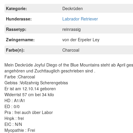
Kategorie:
Deckrüden
Hunderasse:
Labrador Retriever
Rassetyp:
reinrassig
Zwingername:
von der Erpeler Ley
Farbe(n):
Charcoal
Mein Deckrüde Joyful Diego of the Blue Mountains steht ab April g
angehören und Zuchttauglich geschrieben sind .
Farbe :Charcoal
Gebiss :Vollzahnig Scherengebiss
Er ist am 12.10.14 geboren
Widerrist 57 cm bei 34 kilo
HD : A1/A1
ED : 0/0
Pra : frei auch über Labor
Hnpk : frei
EIC : N/N
Myopathie : Frei