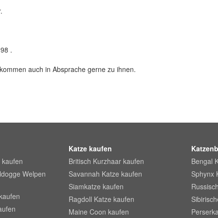
.
98 .
r kommen auch in Absprache gerne zu ihnen.
Katze kaufen
Katzenb
 kaufen
Britisch Kurzhaar kaufen
Bengal 
lldogge Welpen
Savannah Katze kaufen
Sphynx 
Siamkatze kaufen
Russisch
kaufen
Ragdoll Katze kaufen
Sibirisc
aufen
Maine Coon kaufen
Perserka