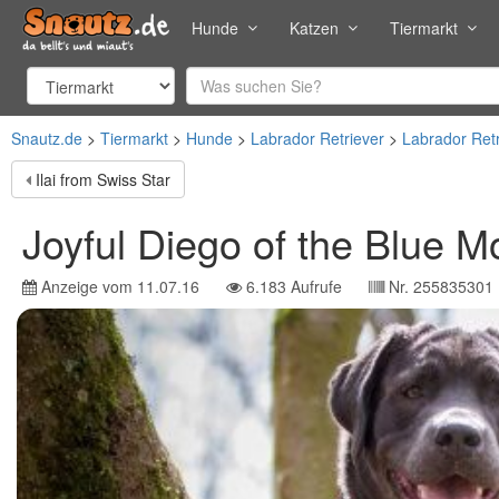
Hunde
Katzen
Tiermarkt
Snautz.de
Tiermarkt
Hunde
Labrador Retriever
Labrador Ret
Ilai from Swiss Star
Joyful Diego of the Blue M
Anzeige vom
11.07.16
6.183
Aufrufe
Nr.
255835301