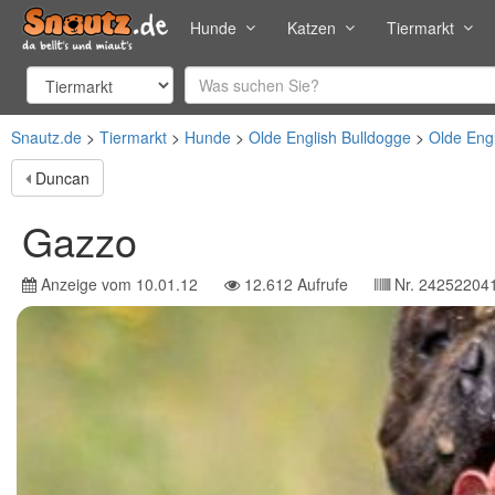
Hunde
Katzen
Tiermarkt
Snautz.de
Tiermarkt
Hunde
Olde English Bulldogge
Olde Eng
Duncan
Gazzo
Anzeige vom
10.01.12
12.612
Aufrufe
Nr.
24252204