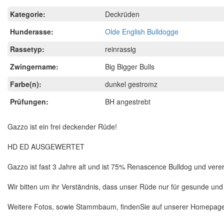
Kategorie:
Deckrüden
Hunderasse:
Olde English Bulldogge
Rassetyp:
reinrassig
Zwingername:
Big Bigger Bulls
Farbe(n):
dunkel gestromz
Prüfungen:
BH angestrebt
Gazzo ist ein frei deckender Rüde!
HD ED AUSGEWERTET
Gazzo ist fast 3 Jahre alt und ist 75% Renascence Bulldog und ver
Wir bitten um ihr Verständnis, dass unser Rüde nur für gesunde und
Weitere Fotos, sowie Stammbaum, findenSie auf unserer Homepage