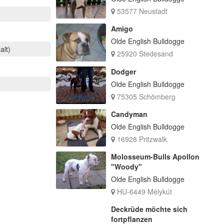
53577 Neustadt
Amigo
Olde English Bulldogge
alt)
25920 Stedesand
Dodger
Olde English Bulldogge
75305 Schömberg
Candyman
Olde English Bulldogge
16928 Pritzwalk
Molosseum-Bulls Apollon
"Woody"
Olde English Bulldogge
HU-6449 Mélykút
Deckrüde möchte sich
fortpflanzen