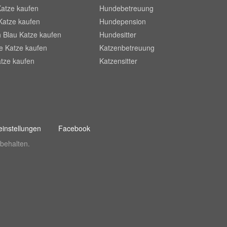
Katze kaufen
Hundebetreuung
Katze kaufen
Hundepension
 Blau Katze kaufen
Hundesitter
he Katze kaufen
Katzenbetreuung
tze kaufen
Katzensitter
instellungen
Facebook
behalten.