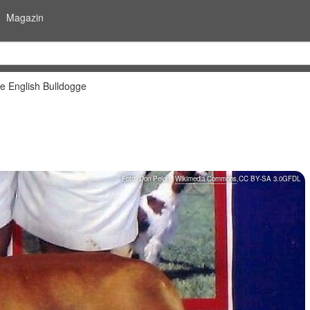
Magazin
e English Bulldogge
Foto:
Don Pelon
,
Wikimedia Commons
,
CC BY-SA 3.0
GFDL