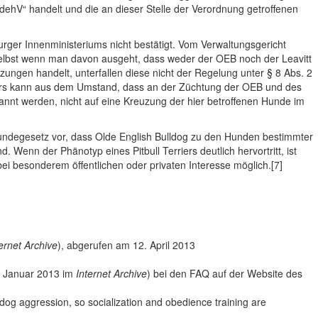
ehV“ handelt und die an dieser Stelle der Verordnung getroffenen
ger Innenministeriums nicht bestätigt. Vom Verwaltungsgericht
elbst wenn man davon ausgeht, dass weder der OEB noch der Leavitt
ungen handelt, unterfallen diese nicht der Regelung unter § 8 Abs. 2
ners kann aus dem Umstand, dass an der Züchtung der OEB und des
nannt werden, nicht auf eine Kreuzung der hier betroffenen Hunde im
hundegesetz vor, dass Olde English Bulldog zu den Hunden bestimmter
Wenn der Phänotyp eines Pitbull Terriers deutlich hervortritt, ist
bei besonderem öffentlichen oder privaten Interesse möglich.[7]
ernet Archive
), abgerufen am 12. April 2013
. Januar 2013 im
Internet Archive
) bei den FAQ auf der Website des
dog aggression, so socialization and obedience training are