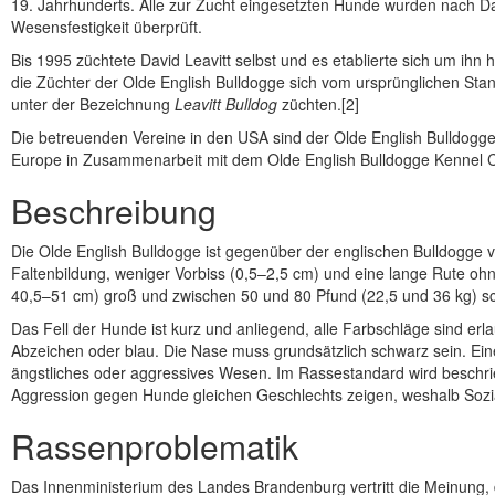
19. Jahrhunderts. Alle zur Zucht eingesetzten Hunde wurden nach Da
Wesensfestigkeit überprüft.
Bis 1995 züchtete David Leavitt selbst und es etablierte sich um ihn
die Züchter der Olde English Bulldogge sich vom ursprünglichen Sta
unter der Bezeichnung
Leavitt Bulldog
züchten.[2]
Die betreuenden Vereine in den USA sind der Olde English Bulldogge
Europe in Zusammenarbeit mit dem Olde English Bulldogge Kennel C
Beschreibung
Die Olde English Bulldogge ist gegenüber der englischen Bulldogge
Faltenbildung, weniger Vorbiss (0,5–2,5 cm) und eine lange Rute ohne
40,5–51 cm) groß und zwischen 50 und 80 Pfund (22,5 und 36 kg) s
Das Fell der Hunde ist kurz und anliegend, alle Farbschläge sind er
Abzeichen oder blau. Die Nase muss grundsätzlich schwarz sein. Ein
ängstliches oder aggressives Wesen. Im Rassestandard wird beschri
Aggression gegen Hunde gleichen Geschlechts zeigen, weshalb Sozial
Rassenproblematik
Das Innenministerium des Landes Brandenburg vertritt die Meinung, 