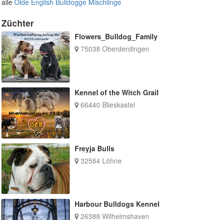
alle
Olde English Bulldogge Mischlinge
Züchter
Flowers_Bulldog_Family
75038 Oberderdingen
Kennel of the Witch Grail
66440 Blieskastel
Freyja Bulls
32584 Löhne
Harbour Bulldogs Kennel
26388 Wilhelmshaven