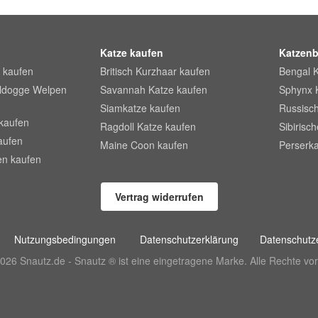
Katze kaufen
Katzenb
 kaufen
Britisch Kurzhaar kaufen
Bengal 
lldogge Welpen
Savannah Katze kaufen
Sphynx 
Siamkatze kaufen
Russisch
kaufen
Ragdoll Katze kaufen
Sibirisc
aufen
Maine Coon kaufen
Perserka
en kaufen
Vertrag widerrufen
Nutzungsbedingungen
Datenschutzerklärung
Datenschutze
026 Snautz.de - Snautz ® ist eine eingetragene Marke. Alle Rechte vor