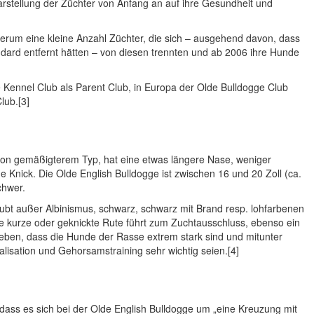
rstellung der Züchter von Anfang an auf ihre Gesundheit und
 herum eine kleine Anzahl Züchter, die sich – ausgehend davon, dass
ndard entfernt hätten – von diesen trennten und ab 2006 ihre Hunde
 Kennel Club als Parent Club, in Europa der Olde Bulldogge Club
lub.[3]
 von gemäßigterem Typ, hat eine etwas längere Nase, weniger
 Knick. Die Olde English Bulldogge ist zwischen 16 und 20 Zoll (ca.
chwer.
laubt außer Albinismus, schwarz, schwarz mit Brand resp. lohfarbenen
e kurze oder geknickte Rute führt zum Zuchtausschluss, ebenso ein
eben, dass die Hunde der Rasse extrem stark sind und mitunter
isation und Gehorsamstraining sehr wichtig seien.[4]
dass es sich bei der Olde English Bulldogge um „eine Kreuzung mit