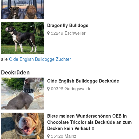
Dragonfly Bulldogs
52249 Eschweiler
alle
Olde English Bulldogge Züchter
Deckrüden
Olde English Bulldogge Deckrüde
09326 Geringswalde
Biete meinen Wunderschönen OEB in
Chocolate Tricolor als Deckrüde an zum
Decken kein Verkauf !!
55120 Mainz