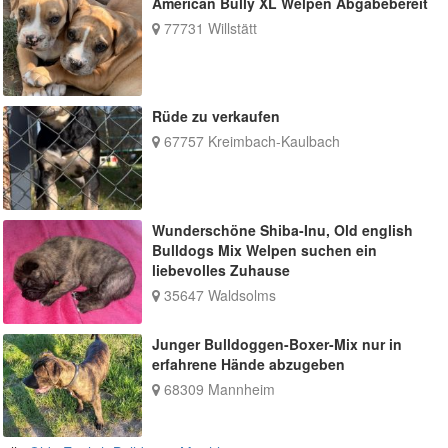
American Bully XL Welpen Abgabebereit
77731 Willstätt
Rüde zu verkaufen
67757 Kreimbach-Kaulbach
Wunderschöne Shiba-Inu, Old english
Bulldogs Mix Welpen suchen ein
liebevolles Zuhause
35647 Waldsolms
Junger Bulldoggen-Boxer-Mix nur in
erfahrene Hände abzugeben
68309 Mannheim