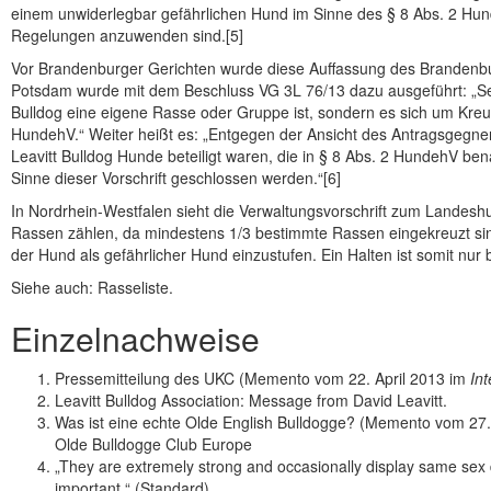
einem unwiderlegbar gefährlichen Hund im Sinne des § 8 Abs. 2 Hund
Regelungen anzuwenden sind.[5]
Vor Brandenburger Gerichten wurde diese Auffassung des Brandenbur
Potsdam wurde mit dem Beschluss VG 3L 76/13 dazu ausgeführt: „S
Bulldog eine eigene Rasse oder Gruppe ist, sondern es sich um Kreuz
HundehV.“ Weiter heißt es: „Entgegen der Ansicht des Antragsgeg
Leavitt Bulldog Hunde beteiligt waren, die in § 8 Abs. 2 HundehV be
Sinne dieser Vorschrift geschlossen werden.“[6]
In Nordrhein-Westfalen sieht die Verwaltungsvorschrift zum Landes
Rassen zählen, da mindestens 1/3 bestimmte Rassen eingekreuzt sind. 
der Hund als gefährlicher Hund einzustufen. Ein Halten ist somit nur 
Siehe auch: Rasseliste.
Einzelnachweise
Pressemitteilung des UKC (Memento vom 22. April 2013 im
Int
Leavitt Bulldog Association: Message from David Leavitt.
Was ist eine echte Olde English Bulldogge? (Memento vom 27
Olde Bulldogge Club Europe
„They are extremely strong and occasionally display same sex 
important.“ (Standard)