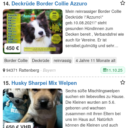
14.
Deckrüde Border Collie Azzuro
Mein reinrassiger Border Collie
Deckrüde \"Azzurro\"
geb.10.08.2021\" steht
gesunden Hündinnen zum
Decken bereit , Verbandsfrei wie
auch für Vereine. Er ist
sensibel,gutmütig und sehr…
450 €
Border Collie
Deckrüde
reinrassig
4 Jahre 11 Monate
alt
11.10.25
94371 Rattenberg
- Bayern
15.
Husky Sharpei Mix Welpen
Sechs süße Mischlingswelpen
suchen ein liebevolles zu Hause.
Die Kleinen wurden am 5.6.
geboren und wachsen
zusammen mit ihren Eltern bei
uns im Haus auf. Natürlich
können die Kleinen und auch
650 € VHB