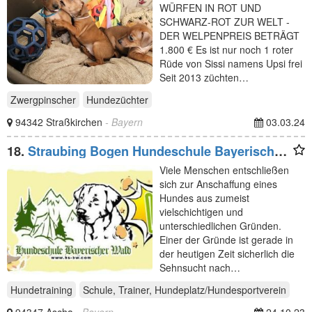
WÜRFEN IN ROT UND
SCHWARZ-ROT ZUR WELT -
DER WELPENPREIS BETRÄGT
1.800 € Es ist nur noch 1 roter
Rüde von Sissi namens Upsi frei
Seit 2013 züchten…
Zwergpinscher
Hundezüchter
94342 Straßkirchen
- Bayern
03.03.24
18.
Straubing Bogen Hundeschule Bayerischer
Wald
Viele Menschen entschließen
sich zur Anschaffung eines
Hundes aus zumeist
vielschichtigen und
unterschiedlichen Gründen.
Einer der Gründe ist gerade in
der heutigen Zeit sicherlich die
Sehnsucht nach…
Hundetraining
Schule, Trainer, Hundeplatz/Hundesportverein
94347 Ascha
- Bayern
24.10.23