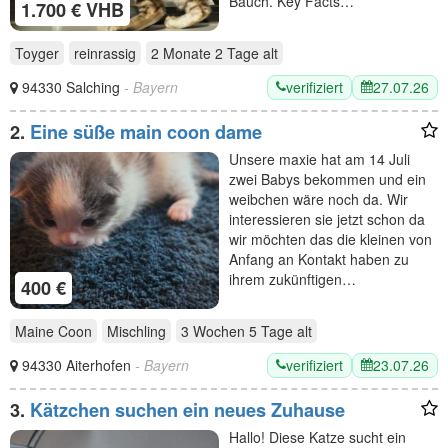
Bauch. Key Facts…
1.700 € VHB
Toyger
reinrassig
2 Monate 2 Tage
alt
verifiziert
27.07.26
94330 Salching
- Bayern
2.
Eine süße main coon dame
Unsere maxie hat am 14 Juli
zwei Babys bekommen und ein
weibchen wäre noch da. Wir
interessieren sie jetzt schon da
wir möchten das die kleinen von
Anfang an Kontakt haben zu
ihrem zukünftigen…
400 €
Maine Coon
Mischling
3 Wochen 5 Tage
alt
verifiziert
23.07.26
94330 Aiterhofen
- Bayern
3.
Kätzchen suchen ein neues Zuhause
Hallo! Diese Katze sucht ein