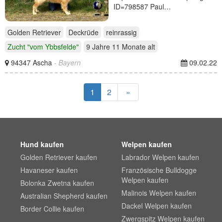
ID=798587 Paul…
Golden Retriever
Deckrüde
reinrassig
Zucht "vom Ybbsfelde"
9 Jahre 11 Monate
alt
94347 Ascha
- Bayern
09.02.22
1
2
»
Hund kaufen
Welpen kaufen
Golden Retriever kaufen
Labrador Welpen kaufen
Havaneser kaufen
Französische Bulldogge
Welpen kaufen
Bolonka Zwetna kaufen
Malinois Welpen kaufen
Australian Shepherd kaufen
Dackel Welpen kaufen
Border Collie kaufen
Zwergspitz Welpen kaufen