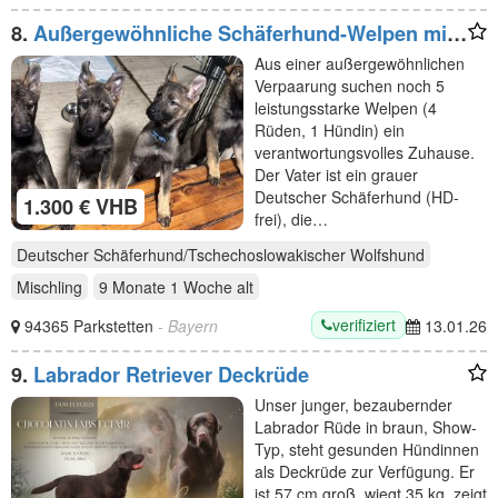
8.
Außergewöhnliche Schäferhund-Welpen mit
Wolfsgen abzugeben
Aus einer außergewöhnlichen
Verpaarung suchen noch 5
leistungsstarke Welpen (4
Rüden, 1 Hündin) ein
verantwortungsvolles Zuhause.
Der Vater ist ein grauer
Deutscher Schäferhund (HD-
1.300 € VHB
frei), die…
Deutscher Schäferhund/Tschechoslowakischer Wolfshund
Mischling
9 Monate 1 Woche
alt
verifiziert
94365 Parkstetten
- Bayern
13.01.26
9.
Labrador Retriever Deckrüde
Unser junger, bezaubernder
Labrador Rüde in braun, Show-
Typ, steht gesunden Hündinnen
als Deckrüde zur Verfügung. Er
ist 57 cm groß, wiegt 35 kg, zeigt