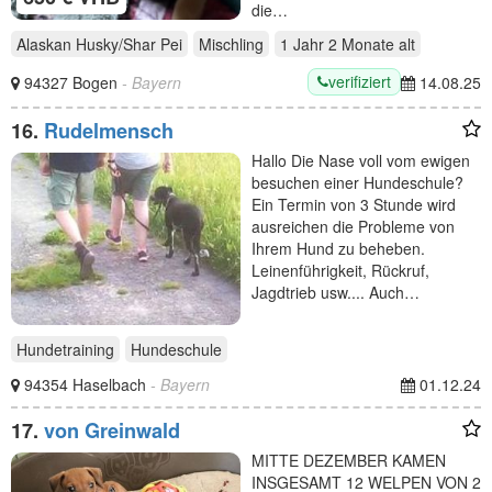
die…
Alaskan Husky/Shar Pei
Mischling
1 Jahr 2 Monate
alt
verifiziert
94327 Bogen
- Bayern
14.08.25
16.
Rudelmensch
Hallo Die Nase voll vom ewigen
besuchen einer Hundeschule?
Ein Termin von 3 Stunde wird
ausreichen die Probleme von
Ihrem Hund zu beheben.
Leinenführigkeit, Rückruf,
Jagdtrieb usw.... Auch…
Hundetraining
Hundeschule
94354 Haselbach
- Bayern
01.12.24
17.
von Greinwald
MITTE DEZEMBER KAMEN
INSGESAMT 12 WELPEN VON 2