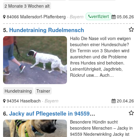
2 Monate 3 Wochen
alt
verifiziert
84066 Mallersdorf-Pfaffenberg
- Bayern
05.06.26
5.
Hundetraining Rudelmensch
Hallo Die Nase voll vom ewigen
besuchen einer Hundeschule?
Ein Termin von 3 Stunden wird
ausreichen und die Probleme
ihres Hundes sind behoben.
Leinenführigkeit, Jagdtrieb,
Rückruf usw.... Auch…
Hundetraining
Trainer
94354 Haselbach
- Bayern
20.04.26
6.
Jacky auf Pflegestelle in 94559
Niederwinkling sucht ihr Für-immer-Zuhause
Besondere Hündin sucht
besondere Menschen – Jacky in
94559 Niederwinkling Jacky ist