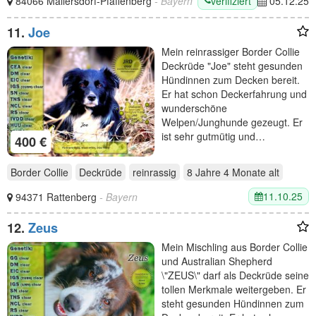
verifiziert
84066 Mallersdorf-Pfaffenberg
- Bayern
05.12.25
11.
Joe
Mein reinrassiger Border Collie
Deckrüde "Joe" steht gesunden
Hündinnen zum Decken bereit.
Er hat schon Deckerfahrung und
wunderschöne
Welpen/Junghunde gezeugt. Er
ist sehr gutmütig und…
400 €
Border Collie
Deckrüde
reinrassig
8 Jahre 4 Monate
alt
11.10.25
94371 Rattenberg
- Bayern
12.
Zeus
Mein Mischling aus Border Collie
und Australian Shepherd
\"ZEUS\" darf als Deckrüde seine
tollen Merkmale weitergeben. Er
steht gesunden Hündinnen zum