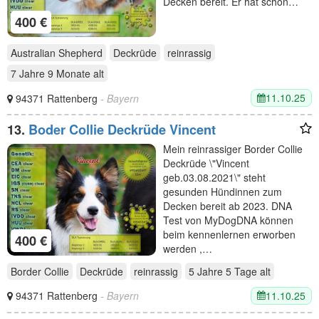
Decken bereit. Er hat schon…
400 €
Australian Shepherd
Deckrüde
reinrassig
7 Jahre 9 Monate
alt
11.10.25
94371 Rattenberg
- Bayern
13.
Boder Collie Deckrüde Vincent
Mein reinrassiger Border Collie
Deckrüde \"Vincent
geb.03.08.2021\" steht
gesunden Hündinnen zum
Decken bereit ab 2023. DNA
Test von MyDogDNA können
beim kennenlernen erworben
400 €
werden ,…
Border Collie
Deckrüde
reinrassig
5 Jahre 5 Tage
alt
11.10.25
94371 Rattenberg
- Bayern