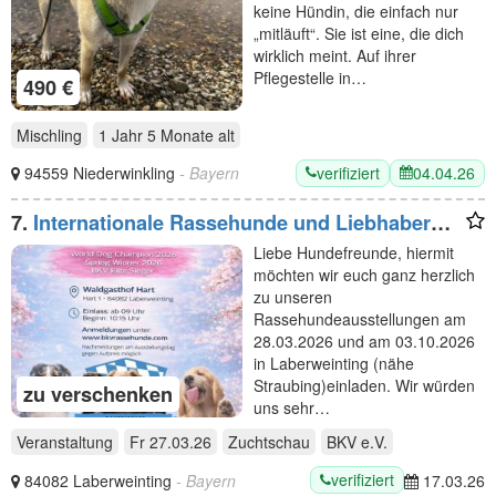
keine Hündin, die einfach nur
„mitläuft“. Sie ist eine, die dich
wirklich meint. Auf ihrer
Pflegestelle in…
490 €
Mischling
1 Jahr 5 Monate
alt
verifiziert
04.04.26
94559 Niederwinkling
- Bayern
7.
Internationale Rassehunde und Liebhaber
Hundeausstellung
Liebe Hundefreunde, hiermit
möchten wir euch ganz herzlich
zu unseren
Rassehundeausstellungen am
28.03.2026 und am 03.10.2026
in Laberweinting (nähe
Straubing)einladen. Wir würden
zu verschenken
uns sehr…
Veranstaltung
Fr 27.03.26
Zuchtschau
BKV e.V.
verifiziert
84082 Laberweinting
- Bayern
17.03.26