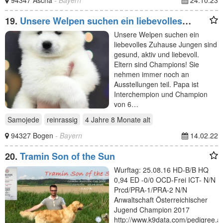
19.
Unsere Welpen suchen ein liebevolles
Zuhause Jungen
Unsere Welpen suchen ein
liebevolles Zuhause Jungen sind
gesund, aktiv und liebevoll.
Eltern sind Champions! Sie
nehmen immer noch an
Ausstellungen teil. Papa ist
Interchempion und Champion
von 6…
Samojede
reinrassig
4 Jahre 8 Monate
alt
94327 Bogen
- Bayern
14.02.22
20.
Tramin Son of the Sun
Wurftag: 25.08.16 HD-B/B HQ
0,94 ED -0/0 OCD-Frei ICT- N/N
Prcd/PRA-1/PRA-2 N/N
Anwaltschaft Österreichischer
Jugend Champion 2017
http://www.k9data.com/pedigree.a