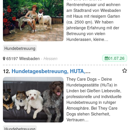
Rentnerehepaar und wohnen
am Stadtrand von Wiesbaden
mit Haus mit riesigem Garten
(ca. 2500 qm). Wir haben
jahrelange Erfahrung mit der
Betreuung von vielen
Hunderassen, kleine…
Hundebetreuung
01.07.26
65197 Wiesbaden
- Hessen
12.
Hundetagesbetreuung, HUTA,
Hundetagesstätte They Care Dogs in Linden bei
They Care Dogs – Deine
Gießen
Hundetagesstätte (HuTa) in
Linden bei Gießen Liebevolle,
professionelle und individuelle
Hundebetreuung in ruhiger
Atmosphäre. Bei They Care
Dogs stehen Sicherheit,
Vertrauen…
Hundebetreuung