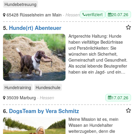
Hundebetreuung
verifiziert
20.07.26
65428 Rüsselsheim am Main
- Hessen
5.
Hunde(rt) Abenteuer
Artgerechte Haltung: Hunde
haben vielfältige Bedürfnisse
und Persönlichkeiten: Sie
wünschen sich Sicherheit,
Gemeinschaft und Gesundheit.
Als sozial lebende Beutegreifer
haben sie ein Jagd- und ein…
Hundetraining
Hundeschule
17.07.26
35039 Marburg
- Hessen
6.
DogsTeam by Vera Schmitz
Meine Mission ist es, mein
Wissen an Hundehalter
weiterzugeben, denn die