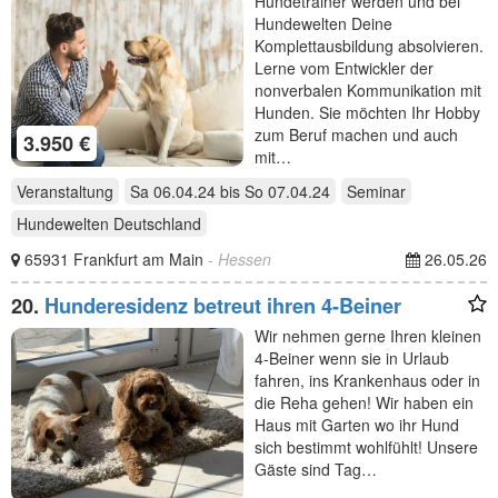
Hundetrainer werden und bei
Hundewelten Deine
Komplettausbildung absolvieren.
Lerne vom Entwickler der
nonverbalen Kommunikation mit
Hunden. Sie möchten Ihr Hobby
zum Beruf machen und auch
3.950 €
mit…
Veranstaltung
Sa 06.04.24
bis
So 07.04.24
Seminar
Hundewelten Deutschland
65931 Frankfurt am Main
- Hessen
26.05.26
20.
Hunderesidenz betreut ihren 4-Beiner
Wir nehmen gerne Ihren kleinen
4-Beiner wenn sie in Urlaub
fahren, ins Krankenhaus oder in
die Reha gehen! Wir haben ein
Haus mit Garten wo ihr Hund
sich bestimmt wohlfühlt! Unsere
Gäste sind Tag…