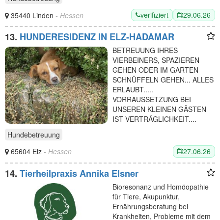
verifiziert
29.06.26
35440 Linden
- Hessen
13.
HUNDERESIDENZ IN ELZ-HADAMAR
BETREUUNG IHRES
VIERBEINERS, SPAZIEREN
GEHEN ODER IM GARTEN
SCHNÜFFELN GEHEN... ALLES
ERLAUBT.....
VORRAUSSETZUNG BEI
UNSEREN KLEINEN GÄSTEN
IST VERTRÄGLICHKEIT....
ABER AUCH FÜR DIE
Hundebetreuung
GROSSEN GIBT…
27.06.26
65604 Elz
- Hessen
14.
Tierheilpraxis Annika Elsner
Bioresonanz und Homöopathie
für Tiere, Akupunktur,
Ernährungsberatung bei
Krankheiten, Probleme mit dem