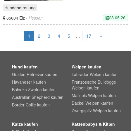
Hundebetreuung
23.05.26
65604 Elz
- Hessen
1
2
3
4
5
…
17
»
Hund kaufen
Welpen kaufen
Golden Retriever kaufen
Labrador Welpen kaufen
Havaneser kaufen
Französische Bulldogge
Welpen kaufen
Bolonka Zwetna kaufen
Malinois Welpen kaufen
Australian Shepherd kaufen
Dackel Welpen kaufen
Border Collie kaufen
Zwergspitz Welpen kaufen
Katze kaufen
Katzenbabys & Kitten