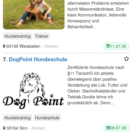
allermeisten Probleme entstehen
durch Missverständnisse. Eine
klare Kommunikation, liebevolle
Konsequenz und
Beharrlichkeit…
Hundetraining
Trainer
11.07.26
65199 Wiesbaden
- Hessen
7.
DogPoint Hundeschule
Zertifizierte Hundeschule nach
§11 TierschG Ich arbeite
überwiegend über positive
Verstärkung wie Lob, Futter und
Clicker. Stachelhalsbänder und
Teletak-Geräte lehne ich
grundsätzlich ab. Denn…
Hundetraining
Hundeschule
08.07.26
35764 Sinn
- Hessen