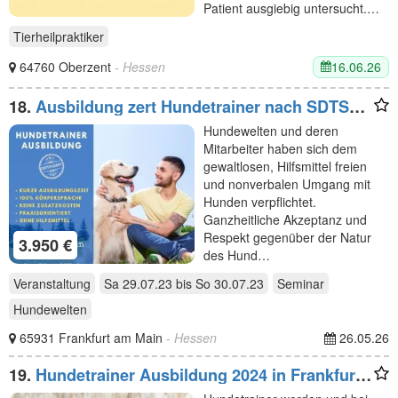
Patient ausgiebig untersucht.…
Tierheilpraktiker
16.06.26
64760 Oberzent
- Hessen
18.
Ausbildung zert Hundetrainer nach SDTS
Fachrichtung Problemtherapie
Hundewelten und deren
Mitarbeiter haben sich dem
gewaltlosen, Hilfsmittel freien
und nonverbalen Umgang mit
Hunden verpflichtet.
Ganzheitliche Akzeptanz und
Respekt gegenüber der Natur
3.950 €
des Hund…
Veranstaltung
Sa 29.07.23
bis
So 30.07.23
Seminar
Hundewelten
65931 Frankfurt am Main
- Hessen
26.05.26
19.
Hundetrainer Ausbildung 2024 in Frankfurt
am Main