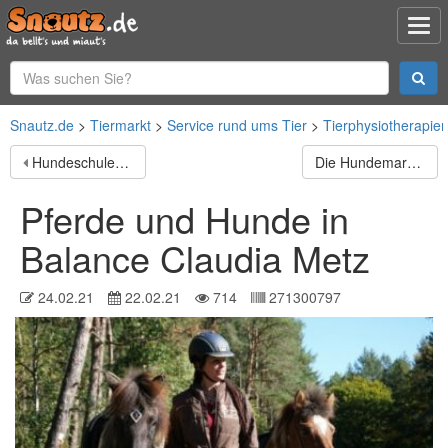
Snautz.de
Tiermarkt
Service rund ums Tier
Tierphysiotherapie
Hundeschule Melanie Eder "Hund artig"
Die Hundemarke - Hundeschule im Herzogtum
Pferde und Hunde in
Balance Claudia Metz
24.02.21
22.02.21
714
271300797