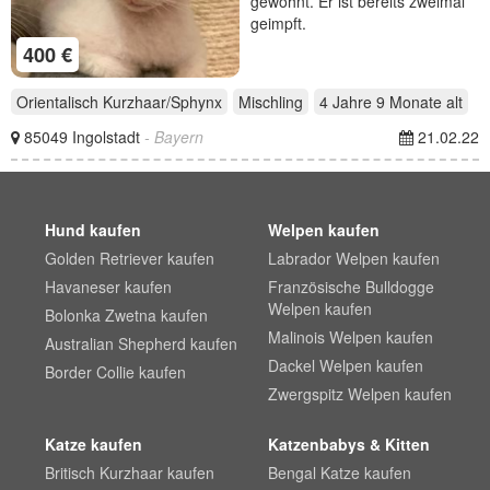
gewöhnt. Er ist bereits zweimal
geimpft.
400 €
Orientalisch Kurzhaar/Sphynx
Mischling
4 Jahre 9 Monate
alt
85049 Ingolstadt
- Bayern
21.02.22
Hund kaufen
Welpen kaufen
Golden Retriever kaufen
Labrador Welpen kaufen
Havaneser kaufen
Französische Bulldogge
Welpen kaufen
Bolonka Zwetna kaufen
Malinois Welpen kaufen
Australian Shepherd kaufen
Dackel Welpen kaufen
Border Collie kaufen
Zwergspitz Welpen kaufen
Katze kaufen
Katzenbabys & Kitten
Britisch Kurzhaar kaufen
Bengal Katze kaufen