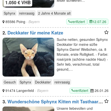
leider schweren…
1.050 € VHB
Sphynx
reinrassig
2 Jahre 4 Monate
alt
verifiziert
12.07.26
85586 Poing
- Bayern
2.
Deckkater für meine Katze
Suche netten, gesunden Sphynx
Deckkater für meine süße
Sphynx-Dame! Weibchen, ca. 8
Monate, erste Rolligkeit. - Farbe:
rosé/pink (schöne nackte Haut) -
Sehr lieb, verschmust, total
gesund,…
Gesuch
Sphynx
Deckkater
reinrassig
verifiziert
91474 Langenfeld
- Bayern
26.01.26
3.
Wunderschöne Sphynx Kitten mit Tasthaare
suchen neues zu Hause
Unsere liebevollen und