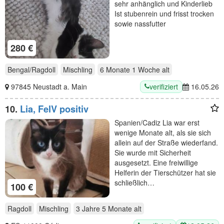
sehr anhänglich und Kinderlieb
Ist stubenrein und frisst trocken
sowie nassfutter
280 €
Bengal/Ragdoll
Mischling
6 Monate 1 Woche
alt
verifiziert
97845 Neustadt a. Main
16.05.26
10.
Lia, FelV positiv
Spanien/Cadiz Lia war erst
wenige Monate alt, als sie sich
allein auf der Straße wiederfand.
Sie wurde mit Sicherheit
ausgesetzt. Eine freiwillige
Helferin der Tierschützer hat sie
schließlich…
100 €
Ragdoll
Mischling
3 Jahre 5 Monate
alt