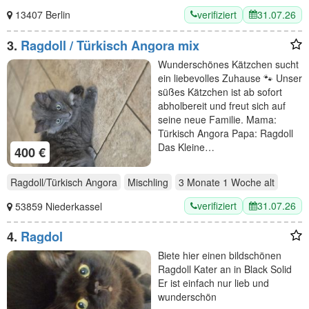
verifiziert
31.07.26
13407 Berlin
3.
Ragdoll / Türkisch Angora mix
Wunderschönes Kätzchen sucht
ein liebevolles Zuhause 🐾 Unser
süßes Kätzchen ist ab sofort
abholbereit und freut sich auf
seine neue Familie. Mama:
Türkisch Angora Papa: Ragdoll
Das Kleine…
400 €
Ragdoll/Türkisch Angora
Mischling
3 Monate 1 Woche
alt
verifiziert
31.07.26
53859 Niederkassel
4.
Ragdol
Biete hier einen bildschönen
Ragdoll Kater an in Black Solid
Er ist einfach nur lieb und
wunderschön