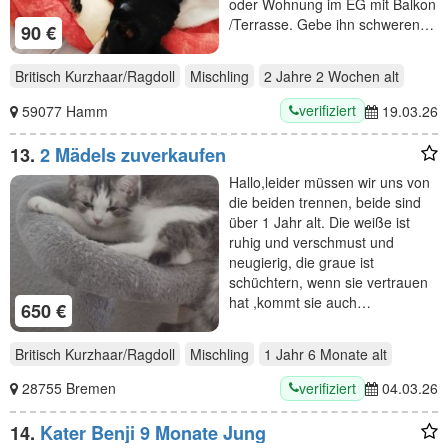
oder Wohnung im EG mit Balkon
/Terrasse. Gebe ihn schweren…
90 €
Britisch Kurzhaar/Ragdoll
Mischling
2 Jahre 2 Wochen
alt
verifiziert
59077 Hamm
19.03.26
13.
2 Mädels zuverkaufen
Hallo,leider müssen wir uns von
die beiden trennen, beide sind
über 1 Jahr alt. Die weiße ist
ruhig und verschmust und
neugierig, die graue ist
schüchtern, wenn sie vertrauen
hat ,kommt sie auch…
650 €
Britisch Kurzhaar/Ragdoll
Mischling
1 Jahr 6 Monate
alt
verifiziert
28755 Bremen
04.03.26
14.
Kater Benji 9 Monate Jung