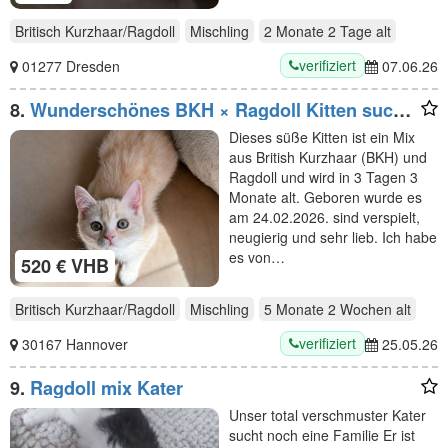
Britisch Kurzhaar/Ragdoll
Mischling
2 Monate 2 Tage
alt
verifiziert
01277 Dresden
07.06.26
8.
Wunderschönes BKH × Ragdoll Kitten sucht
liebevolles Zuhause ab sofort
Dieses süße Kitten ist ein Mix
aus British Kurzhaar (BKH) und
Ragdoll und wird in 3 Tagen 3
Monate alt. Geboren wurde es
am 24.02.2026. sind verspielt,
neugierig und sehr lieb. Ich habe
es von…
520 € VHB
Britisch Kurzhaar/Ragdoll
Mischling
5 Monate 2 Wochen
alt
verifiziert
30167 Hannover
25.05.26
9.
Ragdoll mix Kater
Unser total verschmuster Kater
sucht noch eine Familie Er ist