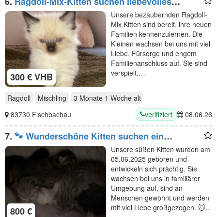
6.
Ragdoll-Mix-Kitten suchen liebevolles
Zuhause
Unsere bezaubernden Ragdoll-
Mix Kitten sind bereit, ihre neuen
Familien kennenzulernen. Die
Kleinen wachsen bei uns mit viel
Liebe, Fürsorge und engem
Familienanschluss auf. Sie sind
verspielt,…
300 € VHB
Ragdoll
Mischling
3 Monate 1 Woche
alt
verifiziert
83730 Fischbachau
08.06.26
7.
🐾 Wunderschöne Kitten suchen ein
liebevolles Zuhause 🐾
Unsere süßen Kitten wurden am
05.06.2025 geboren und
entwickeln sich prächtig. Sie
wachsen bei uns in familiärer
Umgebung auf, sind an
Menschen gewöhnt und werden
mit viel Liebe großgezogen. 🐱…
800 €