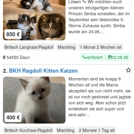
Löwen 🐾 Wir möchten euch
unseren einzigartigen kleinen
Prinzen Simba vorstellen, der im
September sein liebevolles 5-
Sterne-Zuhause sucht. Simba
wurde am 24.06.…
850 €
Britisch Langhaar/Ragdoll
Mischling
1 Monat 2 Wochen
alt
verifiziert
03.08.26
54550 Daun
2.
BKH Ragdoll Kitten Katzen
Momentan sind sie knapp 8
Wochen alt und die Mama
akzeptiert sie nun nicht mehr, sie
ist nur noch gestresst und jagtsie
von sich weg. Aber schon jetzt
entwickeln sie sich super und
sind sehr…
400 €
Britisch Kurzhaar/Ragdoll
Mischling
2 Monate 1 Tag
alt