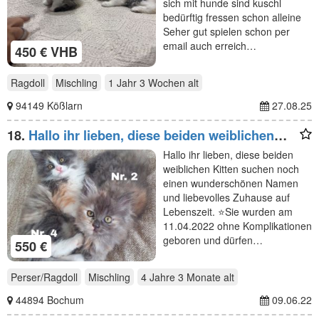
sich mit hunde sind kuschl
bedürftig fressen schon alleine
Seher gut spielen schon per
email auch erreich…
450 € VHB
Ragdoll
Mischling
1 Jahr 3 Wochen
alt
94149 Kößlarn
27.08.25
18.
Hallo ihr lieben, diese beiden weiblichen
Kitten suchen
Hallo ihr lieben, diese beiden
weiblichen Kitten suchen noch
einen wunderschönen Namen
und liebevolles Zuhause auf
Lebenszeit. ⭐️Sie wurden am
11.04.2022 ohne Komplikationen
geboren und dürfen…
550 €
Perser/Ragdoll
Mischling
4 Jahre 3 Monate
alt
44894 Bochum
09.06.22