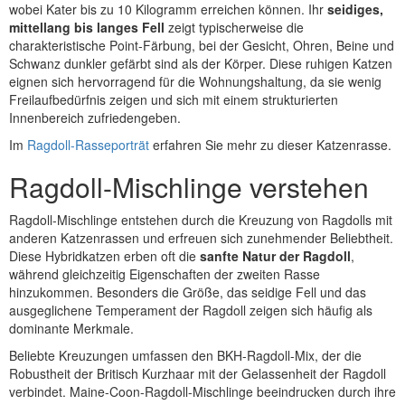
wobei Kater bis zu 10 Kilogramm erreichen können. Ihr
seidiges,
mittellang bis langes Fell
zeigt typischerweise die
charakteristische Point-Färbung, bei der Gesicht, Ohren, Beine und
Schwanz dunkler gefärbt sind als der Körper. Diese ruhigen Katzen
eignen sich hervorragend für die Wohnungshaltung, da sie wenig
Freilaufbedürfnis zeigen und sich mit einem strukturierten
Innenbereich zufriedengeben.
Im
Ragdoll-Rasseporträt
erfahren Sie mehr zu dieser Katzenrasse.
Ragdoll-Mischlinge verstehen
Ragdoll-Mischlinge entstehen durch die Kreuzung von Ragdolls mit
anderen Katzenrassen und erfreuen sich zunehmender Beliebtheit.
Diese Hybridkatzen erben oft die
sanfte Natur der Ragdoll
,
während gleichzeitig Eigenschaften der zweiten Rasse
hinzukommen. Besonders die Größe, das seidige Fell und das
ausgeglichene Temperament der Ragdoll zeigen sich häufig als
dominante Merkmale.
Beliebte Kreuzungen umfassen den BKH-Ragdoll-Mix, der die
Robustheit der Britisch Kurzhaar mit der Gelassenheit der Ragdoll
verbindet. Maine-Coon-Ragdoll-Mischlinge beeindrucken durch ihre