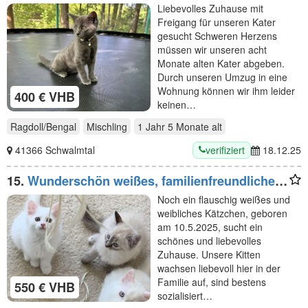
Liebevolles Zuhause mit
Freigang für unseren Kater
gesucht Schweren Herzens
müssen wir unseren acht
Monate alten Kater abgeben.
Durch unseren Umzug in eine
Wohnung können wir ihm leider
400 € VHB
keinen…
Ragdoll/Bengal
Mischling
1 Jahr 5 Monate
alt
verifiziert
41366 Schwalmtal
18.12.25
15.
Wunderschön weißes, familienfreundliches
Kitten: Türkisch Angora - Ragdoll Neva
Noch ein flauschig weißes und
Masquarade Mix
weibliches Kätzchen, geboren
am 10.5.2025, sucht ein
schönes und liebevolles
Zuhause. Unsere Kitten
wachsen liebevoll hier in der
Familie auf, sind bestens
550 € VHB
sozialisiert…