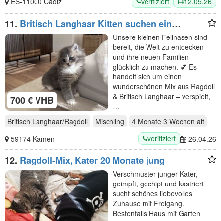
verifiziert
12.05.26
ES-11000 Cádiz
11.
Britisch Langhaar Kitten suchen ein
liebevolles Zuhause - Ragdoll&BLH mix
Unsere kleinen Fellnasen sind
bereit, die Welt zu entdecken
und ihre neuen Familien
glücklich zu machen. 💕 Es
handelt sich um einen
wunderschönen Mix aus Ragdoll
& Britisch Langhaar – verspielt,
700 € VHB
…
Britisch Langhaar/Ragdoll
Mischling
4 Monate 3 Wochen
alt
verifiziert
59174 Kamen
26.04.26
12.
Ragdoll-Mix, Kater 20 Monate jung
Verschmuster junger Kater,
geimpft, gechipt und kastriert
sucht schönes liebevolles
Zuhause mit Freigang.
Bestenfalls Haus mit Garten