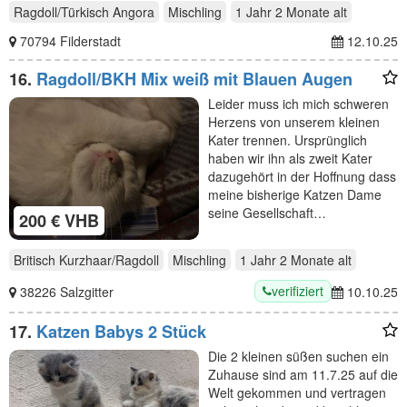
Ragdoll/Türkisch Angora
Mischling
1 Jahr 2 Monate
alt
70794 Filderstadt
12.10.25
16.
Ragdoll/BKH Mix weiß mit Blauen Augen
Leider muss ich mich schweren
Herzens von unserem kleinen
Kater trennen. Ursprünglich
haben wir ihn als zweit Kater
dazugehört in der Hoffnung dass
meine bisherige Katzen Dame
seine Gesellschaft…
200 € VHB
Britisch Kurzhaar/Ragdoll
Mischling
1 Jahr 2 Monate
alt
verifiziert
38226 Salzgitter
10.10.25
17.
Katzen Babys 2 Stück
Die 2 kleinen süßen suchen ein
Zuhause sind am 11.7.25 auf die
Welt gekommen und vertragen