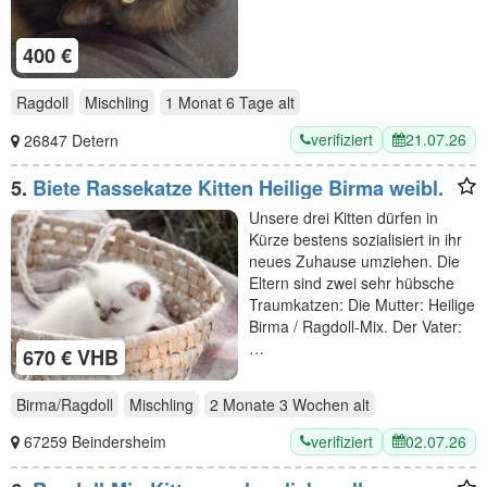
400 €
Ragdoll
Mischling
1 Monat 6 Tage
alt
verifiziert
21.07.26
26847 Detern
5.
Biete Rassekatze Kitten Heilige Birma weibl.
Unsere drei Kitten dürfen in
Kürze bestens sozialisiert in ihr
neues Zuhause umziehen. Die
Eltern sind zwei sehr hübsche
Traumkatzen: Die Mutter: Heilige
Birma / Ragdoll-Mix. Der Vater:
…
670 € VHB
Birma/Ragdoll
Mischling
2 Monate 3 Wochen
alt
verifiziert
02.07.26
67259 Beindersheim