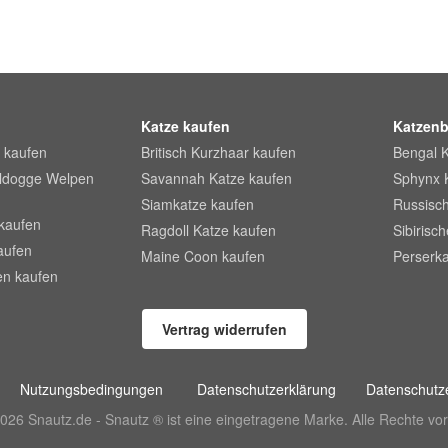
Katze kaufen
Katzenb
 kaufen
Britisch Kurzhaar kaufen
Bengal 
lldogge Welpen
Savannah Katze kaufen
Sphynx 
Siamkatze kaufen
Russisch
kaufen
Ragdoll Katze kaufen
Sibirisc
aufen
Maine Coon kaufen
Perserka
en kaufen
Vertrag widerrufen
Nutzungsbedingungen
Datenschutzerklärung
Datenschutze
026 Snautz.de - Snautz ® ist eine eingetragene Marke. Alle Rechte vor