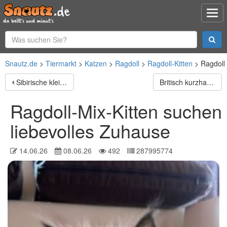
Snautz.de
Tiermarkt
Katzen
Ragdoll
Ragdoll-Kitten
Ragdoll
Sibirische kleine Schmustiger
Britisch kurzhaar kitten
Ragdoll-Mix-Kitten suchen
liebevolles Zuhause
14.06.26
08.06.26
492
287995774