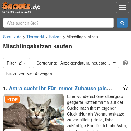
Snautz.de
Tiermarkt
Katzen
Mischlingskatzen
Mischlingskatzen kaufen
Filter (2)
Anzeigendatum, neueste oben
1 bis 20 von 539 Anzeigen
1.
Astra sucht ihr Für-immer-Zuhause (als
Wohnungskatze)
Eine wunderschöne silbergrau
TOP
getigerte Katzenmama auf der
Suche nach ihrem eigenen
Glück (Nur als Wohnungskatze
zu vermitteln) Hallo, liebe
zukünftige Familie! Ich bin Astra,