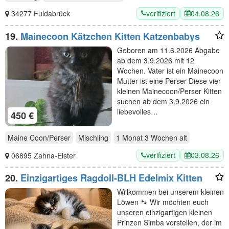
verifiziert
04.08.26
34277 Fuldabrück
19.
Mainecoon Kätzchen Kitten Katzenbabys
Geboren am 11.6.2026 Abgabe
ab dem 3.9.2026 mit 12
Wochen. Vater ist ein Mainecoon
Mutter ist eine Perser Diese vier
kleinen Mainecoon/Perser Kitten
suchen ab dem 3.9.2026 ein
liebevolles…
450 €
Maine Coon/Perser
Mischling
1 Monat 3 Wochen
alt
verifiziert
03.08.26
06895 Zahna-Elster
20.
Einzigartiges Ragdoll-BLH Edelmix Kitten
Willkommen bei unserem kleinen
Löwen 🐾 Wir möchten euch
unseren einzigartigen kleinen
Prinzen Simba vorstellen, der im