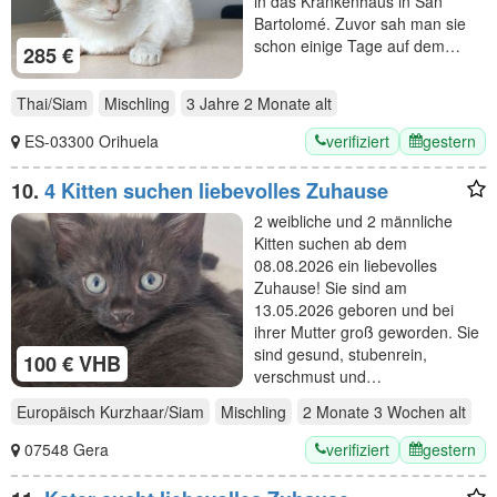
in das Krankenhaus in San
Bartolomé. Zuvor sah man sie
schon einige Tage auf dem…
285 €
Thai/Siam
Mischling
3 Jahre 2 Monate
alt
verifiziert
gestern
ES-03300 Orihuela
10.
4 Kitten suchen liebevolles Zuhause
2 weibliche und 2 männliche
Kitten suchen ab dem
08.08.2026 ein liebevolles
Zuhause! Sie sind am
13.05.2026 geboren und bei
ihrer Mutter groß geworden. Sie
sind gesund, stubenrein,
100 € VHB
verschmust und…
Europäisch Kurzhaar/Siam
Mischling
2 Monate 3 Wochen
alt
verifiziert
gestern
07548 Gera