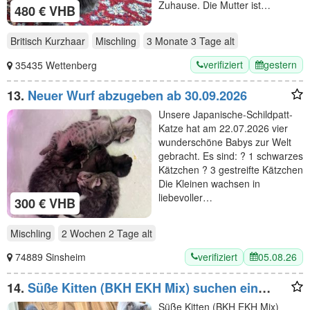
Zuhause. Die Mutter ist…
480 € VHB
Britisch Kurzhaar
Mischling
3 Monate 3 Tage
alt
verifiziert
gestern
35435 Wettenberg
13.
Neuer Wurf abzugeben ab 30.09.2026
Unsere Japanische-Schildpatt-
Katze hat am 22.07.2026 vier
wunderschöne Babys zur Welt
gebracht. Es sind: ? 1 schwarzes
Kätzchen ? 3 gestreifte Kätzchen
Die Kleinen wachsen in
liebevoller…
300 € VHB
Mischling
2 Wochen 2 Tage
alt
verifiziert
05.08.26
74889 Sinsheim
14.
Süße Kitten (BKH EKH Mix) suchen ein
liebevolles Zuhause
Süße Kitten (BKH EKH Mix)