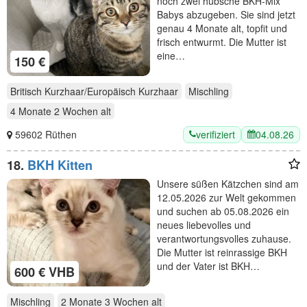
noch zwei hübsche BKH-Mix
Babys abzugeben. Sie sind jetzt
genau 4 Monate alt, topfit und
frisch entwurmt. Die Mutter ist
eine…
150 €
Britisch Kurzhaar/Europäisch Kurzhaar
Mischling
4 Monate 2 Wochen
alt
verifiziert
04.08.26
59602 Rüthen
18.
BKH Kitten
Unsere süßen Kätzchen sind am
12.05.2026 zur Welt gekommen
und suchen ab 05.08.2026 ein
neues liebevolles und
verantwortungsvolles zuhause.
Die Mutter ist reinrassige BKH
und der Vater ist BKH…
600 € VHB
Mischling
2 Monate 3 Wochen
alt