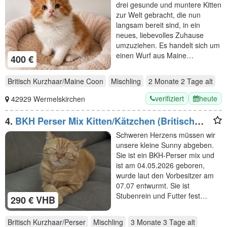
drei gesunde und muntere Kitten
zur Welt gebracht, die nun
langsam bereit sind, in ein
neues, liebevolles Zuhause
umzuziehen. Es handelt sich um
einen Wurf aus Maine…
400 €
Britisch Kurzhaar/Maine Coon
Mischling
2 Monate 2 Tage
alt
verifiziert
heute
42929 Wermelskirchen
4.
BKH Perser Mix Kitten/Kätzchen (Britisch
Kurzhaar/Britischkurzhaar/Perser)
Schweren Herzens müssen wir
unsere kleine Sunny abgeben.
Sie ist ein BKH-Perser mix und
ist am 04.05.2026 geboren,
wurde laut den Vorbesitzer am
07.07 entwurmt. Sie ist
Stubenrein und Futter fest…
290 € VHB
Britisch Kurzhaar/Perser
Mischling
3 Monate 3 Tage
alt