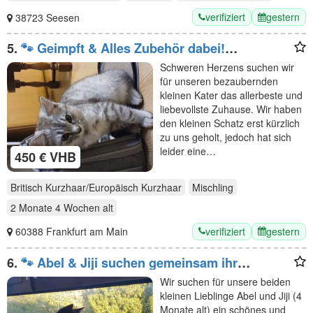
verifiziert
gestern
38723 Seesen
5.
​🐾 Geimpft & Alles Zubehör dabei!
Herzensbrecher-Kätzchen (geb. 09.05.2026)
Schweren Herzens suchen wir
sucht liebevolles Heim
für unseren bezaubernden
kleinen Kater das allerbeste und
liebevollste Zuhause. Wir haben
den kleinen Schatz erst kürzlich
zu uns geholt, jedoch hat sich
leider eine…
450 € VHB
Britisch Kurzhaar/Europäisch Kurzhaar
Mischling
2 Monate 4 Wochen
alt
verifiziert
gestern
60388 Frankfurt am Main
6.
🐾 Abel & Jiji suchen gemeinsam ihr
liebevolles Für-immer-Zuhause ❤️
Wir suchen für unsere beiden
kleinen Lieblinge Abel und Jiji (4
Monate alt) ein schönes und