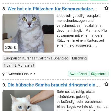
8.
Wer hat ein Plätzchen für Schmusekatze
Pila? Eilt sehr!
Liebevoll, gesellig, verspielt,
menschenbezogen und
verschmust, sehr sozial, eher
devot, anhänglich Man fand Pila
zusammen mit einem anderen
Kätzchen in einem Karton, auf
einem Feld ausgesetzt.…
225 €
Europäisch Kurzhaar/California Spangled
Mischling
1 Jahr 2 Monate
alt
verifiziert
gestern
ES-03300 Orihuela
9.
Die hübsche Samba braucht dringend ein
Zuhause/eine Pflegestelle
Sehr sozial, ruhig, etwas
schüchtern, gelehrig,
selbständig, sehr verschmust
Eines Tages verirrte sich Samba