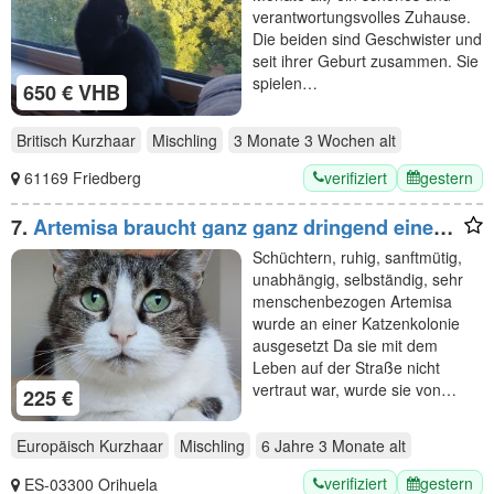
verantwortungsvolles Zuhause.
Die beiden sind Geschwister und
seit ihrer Geburt zusammen. Sie
spielen…
650 € VHB
Britisch Kurzhaar
Mischling
3 Monate 3 Wochen
alt
verifiziert
gestern
61169 Friedberg
7.
Artemisa braucht ganz ganz dringend einen
Pflegeplatz (oder gleich ein Zuhause)!
Schüchtern, ruhig, sanftmütig,
unabhängig, selbständig, sehr
menschenbezogen Artemisa
wurde an einer Katzenkolonie
ausgesetzt Da sie mit dem
Leben auf der Straße nicht
vertraut war, wurde sie von…
225 €
Europäisch Kurzhaar
Mischling
6 Jahre 3 Monate
alt
verifiziert
gestern
ES-03300 Orihuela