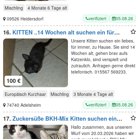
Mischling
4 Monate 6 Tage
alt
verifiziert
05.08.26
09526 Heidersdorf
16.
KITTEN ..14 Wochen alt suchen ein für
immer zuhause
Unsere Kitten suchen ein liebes,
für immer, zu Hause. Sie sind 14
Wochen alt, gehen brav aufs
Katzenklo, sind verspielt und
zutraulich. Anfragen gerne direkt
telefonisch. 015567 569233.
100 €
Europäisch Kurzhaar
Mischling
3 Monate 4 Tage
alt
verifiziert
05.08.26
74740 Adelsheim
17.
Zuckersüße BKH-Mix Kitten suchen ein
liebevolles Zuhause!
Hallo zusammen, aus unserem
Wurf vom 20.03.2026 haben wir