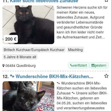
11.
Kater sucht liebevolles Zuhause
Schweren Herzens suche ich für
meinen Kater ein neues,
liebevolles Zuhause. Aufgrund
veränderter Lebensumstände
und gesundheitlicher Gründe
kann ich ihm leider nicht mehr
die Aufmerksamkeit und Zeit…
200 €
Britisch Kurzhaar/Europäisch Kurzhaar
Mischling
5 Jahre 8 Monate
alt
verifiziert
gestern
06484 Quedlinburg
12.
🐾 Wunderschöne BKH-Mix-Kätzchen
suchen ein liebevolles Zuhause 🐾
🐾 Wunderschöne BKH-Mix-
Kätzchen suchen ein liebevolles
Zuhause 🐾 Unsere süßen BKH-
Mix-Kätzchen, geboren am
04.05.26, suchen ein liebevolles
und verantwortungsbewusstes