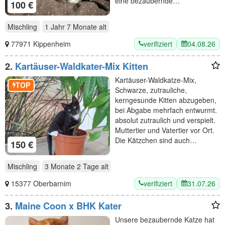
eine bezaubernde…
100 €
Mischling
1 Jahr 7 Monate
alt
verifiziert
04.08.26
77971 Kippenheim
2.
Kartäuser-Waldkater-Mix Kitten
Kartäuser-Waldkatze-Mix,
TOP
Schwarze, zutrauliche,
kerngesunde Kitten abzugeben,
bei Abgabe mehrfach entwurmt.
absolut zutraulich und verspielt.
Muttertier und Vatertier vor Ort.
Die Kätzchen sind auch…
150 €
Mischling
3 Monate 2 Tage
alt
verifiziert
31.07.26
15377 Oberbarnim
3.
Maine Coon x BHK Kater
Unsere bezaubernde Katze hat