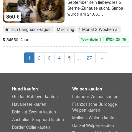
September sein liebevolles 5-
Sterne-Zuhause sucht. Simba
wurde am 24.06.…
850 €
Britisch Langhaar/Ragdoll
Mischling
1 Monat 2 Wochen
alt
verifiziert
03.08.26
54550 Daun
1
2
3
4
5
…
27
»
Hund kaufen
Welpen kaufen
Golden Retriever kaufen
Labrador Welpen kaufen
Havaneser kaufen
Französische Bulldogge
Welpen kaufen
Bolonka Zwetna kaufen
Malinois Welpen kaufen
Australian Shepherd kaufen
Dackel Welpen kaufen
Border Collie kaufen