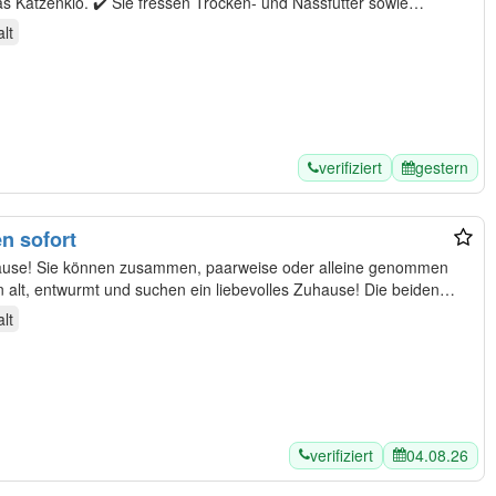
as Katzenklo. ✔️ Sie fressen Trocken- und Nassfutter sowie
lt
verifiziert
gestern
n sofort
ause! Sie können zusammen, paarweise oder alleine genommen
 alt, entwurmt und suchen ein liebevolles Zuhause! Die beiden
lt
verifiziert
04.08.26