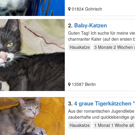
01824 Gohrisch
2.
Baby-Katzen
Guten Tag! Ich suche für meine vie
charmanter Kater (auf den ersten 
drei…
Hauskatze
3 Monate 2 Wochen
a
13587 Berlin
3.
4 graue Tigerkätzchen *
Aus der romantischen Jugendliebe 
zauberhafte und quicklebendige gr
mit…
Hauskatze
1 Monat 1 Woche
alt