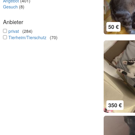
Angebot
(401)
Gesuch
(8)
Anbieter
50 €
undefined
privat
(284)
undefined
Tierheim/Tierschutz
(70)
350 €