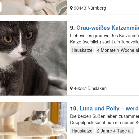
90443 Nürnberg
9.
Grau-weißes Katzenmäd
€
Liebevolles grau-weißes Katzenmädchen sucht ein n
Hauskatze
4 Monate 1 Woche
al
46537 Dinslaken
10.
Luna und Polly – werd
Die beiden Süßen leben zusammen 
Doppelpack sucht nun ein neues Kö
gesicherten…
Hauskatze
2 Jahre 4 Tage
alt