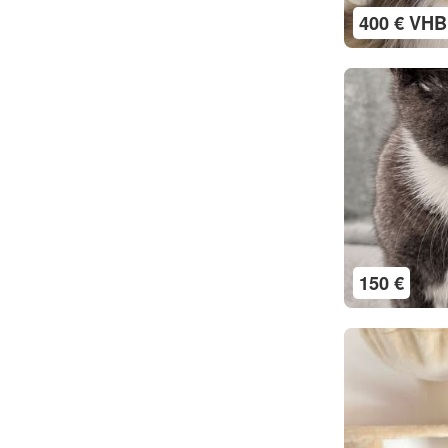
400 € VHB
150 €