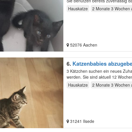
Sie benutzen bereits zuverlässig d
spezielle…
Hauskatze
2 Monate 3 Wochen
a
52076 Aachen
6.
Katzenbabies abzugebe
3 Kätzchen suchen ein neues Zuh
werden. Sie sind aktuell 12 Wochen
schwarzen…
Hauskatze
2 Monate 3 Wochen
a
31241 Ilsede