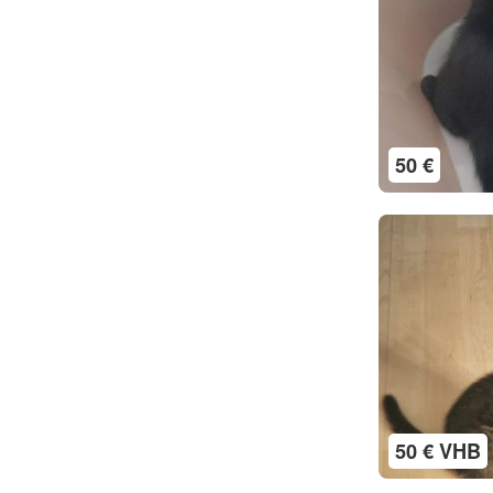
50 €
50 € VHB