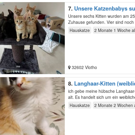
7.
Unsere Katzenbabys su
Unsere sechs Kitten wurden am 25
Zuhause gefunden. Vier sind noch 
Juna (weiblich/…
Hauskatze
2 Monate 1 Woche
al
32602 Vlotho
8.
Langhaar-Kitten (weibli
ich gebe meine hübsche Langhaar-K
alt. Es handelt sich um ein weibl
…
Hauskatze
2 Monate 2 Wochen
a