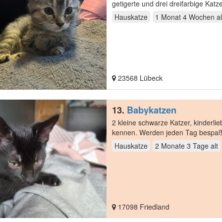
getigerte und drei dreifarbige Katz
Hauskatze
1 Monat 4 Wochen
al
23568 Lübeck
13.
Babykatzen
2 kleine schwarze Katzer, kinderl
kennen. Werden jeden Tag bespaßt
sind…
Hauskatze
2 Monate 3 Tage
alt
17098 Friedland