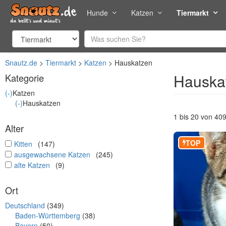
Hunde
Katzen
Tiermarkt
Snautz.de
Tiermarkt
Katzen
Hauskatzen
Hauska
Kategorie
(-)
Katzen
(-)
Hauskatzen
1 bis 20 von 40
Alter
TOP
undefined
Kitten
(147)
undefined
ausgewachsene Katzen
(245)
undefined
alte Katzen
(9)
Ort
Deutschland
(349)
Baden-Württemberg
(38)
Bayern
(50)