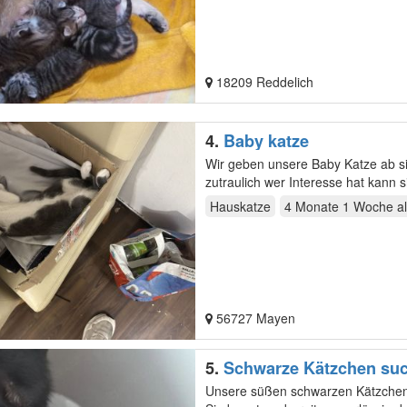
18209 Reddelich
4.
Baby katze
Wir geben unsere Baby Katze ab si
zutraulich wer Interesse hat kann sich gerne melden Wir ge
Katzenstreu…
Hauskatze
4 Monate 1 Woche
al
56727 Mayen
5.
Schwarze Kätzchen such
Unsere süßen schwarzen Kätzchen 