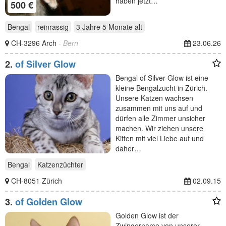
haben jetzt…
500 €
Bengal
reinrassig
3 Jahre 5 Monate
alt
CH-3296 Arch
- Bern
23.06.26
2.
of Silver Glow
Bengal of Silver Glow ist eine
kleine Bengalzucht in Zürich.
Unsere Katzen wachsen
zusammen mit uns auf und
dürfen alle Zimmer unsicher
machen. Wir ziehen unsere
Kitten mit viel Liebe auf und
daher…
Bengal
Katzenzüchter
CH-8051 Zürich
02.09.15
3.
of Golden Glow
Golden Glow ist der
Zwingername von unserer