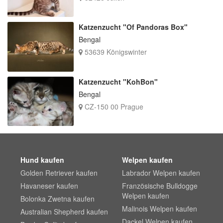
Katzenzucht "Of Pandoras Box"
Bengal
53639 Königswinter
Katzenzucht "KohBon"
Bengal
CZ-150 00 Prague
Hund kaufen
Welpen kaufen
Golden Retriever kaufen
Labrador Welpen kaufen
Havaneser kaufen
Französische Bulldogge
Welpen kaufen
Bolonka Zwetna kaufen
Malinois Welpen kaufen
Australian Shepherd kaufen
Dackel Welpen kaufen