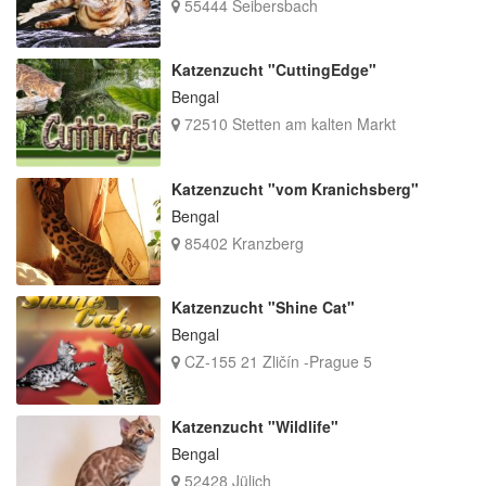
55444 Seibersbach
Katzenzucht "CuttingEdge"
Bengal
72510 Stetten am kalten Markt
Katzenzucht "vom Kranichsberg"
Bengal
85402 Kranzberg
Katzenzucht "Shine Cat"
Bengal
CZ-155 21 Zličín -Prague 5
Katzenzucht "Wildlife"
Bengal
52428 Jülich