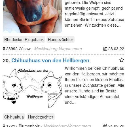
geboren. Die Welpen sind
mittlerweile geimpft, gechipt und
regelmäßig entwurmt. Jetzt
können Sie in ihr neues Zuhause
umziehen. Wir züchten diese…
Rhodesian Ridgeback
Hundezüchter
23992 Züsow
- Mecklenburg-Vorpommern
28.03.22
20.
Chihuahuas von den Hellbergen
Willkommen bei den Chihuahuas
von den Hellbergen, wir möchten
Ihnen hier einen kleinen Einblick
in unsere Zuchtstätte geben. Alle
unsere Hunde sind im Besitz
einer vollständigen Ahnentafel
und…
Chihuahua
Hundezüchter
17237 Blumenholz
- Mecklenburg-Vorpommern
24.02.22