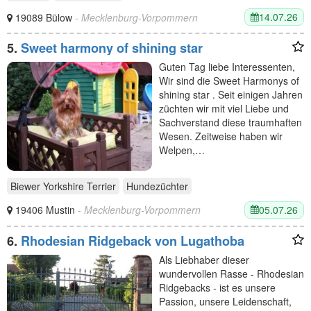
14.07.26
19089 Bülow
- Mecklenburg-Vorpommern
5.
Sweet harmony of shining star
Guten Tag liebe Interessenten,
Wir sind die Sweet Harmonys of
shining star . Seit einigen Jahren
züchten wir mit viel Liebe und
Sachverstand diese traumhaften
Wesen. Zeitweise haben wir
Welpen,…
Biewer Yorkshire Terrier
Hundezüchter
05.07.26
19406 Mustin
- Mecklenburg-Vorpommern
6.
Rhodesian Ridgeback von Lugathoba
Als Liebhaber dieser
wundervollen Rasse - Rhodesian
Ridgebacks - ist es unsere
Passion, unsere Leidenschaft,