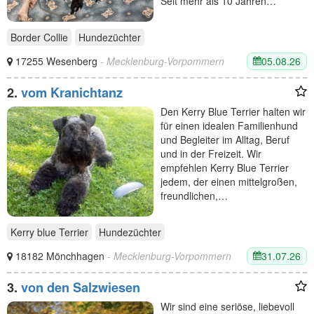
Seit mehr als 10 Jahren…
Border Collie
Hundezüchter
05.08.26
17255 Wesenberg
- Mecklenburg-Vorpommern
2.
vom Kranichtanz
Den Kerry Blue Terrier halten wir
für einen idealen Familienhund
und Begleiter im Alltag, Beruf
und in der Freizeit. Wir
empfehlen Kerry Blue Terrier
jedem, der einen mittelgroßen,
freundlichen,…
Kerry blue Terrier
Hundezüchter
31.07.26
18182 Mönchhagen
- Mecklenburg-Vorpommern
3.
von den Salzwiesen
Wir sind eine seriöse, liebevoll