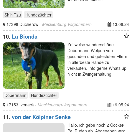
Shih Tzu
Hundezüchter
17398 Ducherow
- Mecklenburg-Vorpommern
13.06.24
10.
La Bionda
Zeitweise wunderschöne
Dobermann Welpen von
gesunden und getesteten Eltern
in allerbeste Hände zu
verkaufen. Info gerne Whats up.
Nicht in Zwingerhaltung
Dobermann
Hundezüchter
17153 Ivenack
- Mecklenburg-Vorpommern
19.05.24
11.
von der Kölpiner Senke
Hallo, ich gebe noch 2 Cocker-
Pei Rüden ab. Abgegeben wird