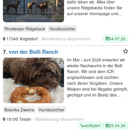
dafür leben wir. Alles über
unsere Ridgebacks finden Sie
auf unserer Homepage und…
Rhodesian Ridgeback
Hundezüchter
04.07.26
17349 Voigtsdorf
- Mecklenburg-Vorpommern
7.
von der Bolli Ranch
Im Mai / Juni 2026 erwarten wir
wieder Nachwuchs in der Bolli
Ranch. Wir sind dem ICR
angeschlossen und züchten
nach deren Vorgaben. Unsere
Welpen sind bei Abgabe geimpft,
gechippt und im Besitz des…
Bolonka Zwetna
Hundezüchter
18195 Tessin
- Mecklenburg-Vorpommern
verifiziert
25.04.26