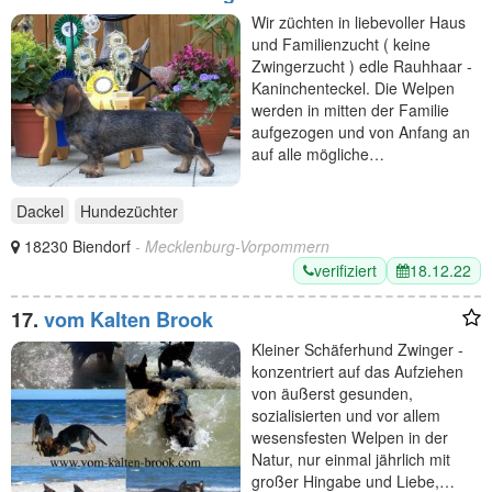
Wir züchten in liebevoller Haus
und Familienzucht ( keine
Zwingerzucht ) edle Rauhhaar -
Kaninchenteckel. Die Welpen
werden in mitten der Familie
aufgezogen und von Anfang an
auf alle mögliche…
Dackel
Hundezüchter
18230 Biendorf
- Mecklenburg-Vorpommern
verifiziert
18.12.22
17.
vom Kalten Brook
Kleiner Schäferhund Zwinger -
konzentriert auf das Aufziehen
von äußerst gesunden,
sozialisierten und vor allem
wesensfesten Welpen in der
Natur, nur einmal jährlich mit
großer Hingabe und Liebe,…