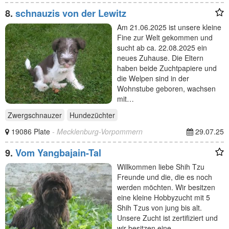
8.
schnauzis von der Lewitz
Am 21.06.2025 ist unsere kleine
Fine zur Welt gekommen und
sucht ab ca. 22.08.2025 ein
neues Zuhause. Die Eltern
haben beide Zuchtpapiere und
die Welpen sind in der
Wohnstube geboren, wachsen
mit…
Zwergschnauzer
Hundezüchter
19086 Plate
- Mecklenburg-Vorpommern
29.07.25
9.
Vom Yangbajain-Tal
Willkommen liebe Shih Tzu
Freunde und die, die es noch
werden möchten. Wir besitzen
eine kleine Hobbyzucht mit 5
Shih Tzus von jung bis alt.
Unsere Zucht ist zertifiziert und
wir besitzen eine…