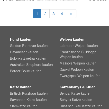
1
2
3
4
»
Hund kaufen
Welpen kaufen
Golden Retriever kaufen
Labrador Welpen kaufen
Havaneser kaufen
Französische Bulldogge
Welpen kaufen
Bolonka Zwetna kaufen
Malinois Welpen kaufen
Australian Shepherd kaufen
Dackel Welpen kaufen
Border Collie kaufen
Zwergspitz Welpen kaufen
Katze kaufen
Katzenbabys & Kitten
Britisch Kurzhaar kaufen
Bengal Katze kaufen
Savannah Katze kaufen
Sphynx Katze kaufen
Siamkatze kaufen
Russisch Blau Katze kaufen