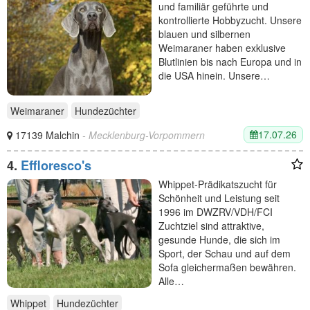
und familiär geführte und
kontrollierte Hobbyzucht. Unsere
blauen und silbernen
Weimaraner haben exklusive
Blutlinien bis nach Europa und in
die USA hinein. Unsere…
Weimaraner
Hundezüchter
17.07.26
17139 Malchin
- Mecklenburg-Vorpommern
4.
Effloresco's
Whippet-Prädikatszucht für
Schönheit und Leistung seit
1996 im DWZRV/VDH/FCI
Zuchtziel sind attraktive,
gesunde Hunde, die sich im
Sport, der Schau und auf dem
Sofa gleichermaßen bewähren.
Alle…
Whippet
Hundezüchter