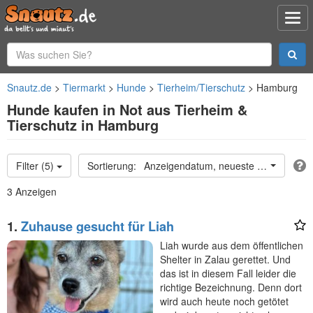
Snautz.de
Tiermarkt
Hunde
Tierheim/Tierschutz
Hamburg
Hunde kaufen in Not aus Tierheim &
Tierschutz in Hamburg
Filter (5)
Anzeigendatum, neueste oben
3 Anzeigen
1.
Zuhause gesucht für Liah
Liah wurde aus dem öffentlichen
Shelter in Zalau gerettet. Und
das ist in diesem Fall leider die
richtige Bezeichnung. Denn dort
wird auch heute noch getötet