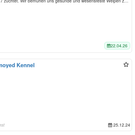
 wesensfeste Welpen zu
22.04.26
moyed Kennel
est
25.12.24