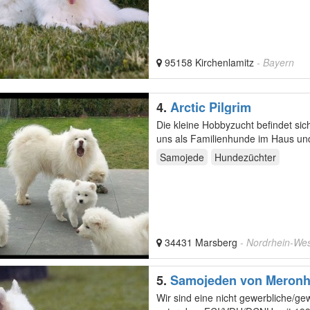
95158 Kirchenlamitz
- Bayern
4.
Arctic Pilgrim
Die kleine Hobbyzucht befindet si
uns als Familienhunde im Haus und
Samojede
Hundezüchter
34431 Marsberg
- Nordrhein-Wes
5.
Samojeden von Meronh
Wir sind eine nicht gewerbliche/ge