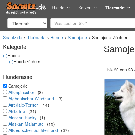
Hunde
Katzen
Tiermarkt
Snautz.de
Tiermarkt
Hunde
Samojede
Samojede-Züchter
Samoje
Kategorie
(-)
Hunde
(-)
Hundezüchter
1 bis 20 von 23
Hunderasse
undefined
Samojede
undefined
Affenpinscher
(8)
undefined
Afghanischer Windhund
(3)
undefined
Airedale-Terrier
(14)
undefined
Akita Inu
(24)
undefined
Alaskan Husky
(1)
undefined
Alaskan Malamute
(13)
undefined
Altdeutscher Schäferhund
(37)