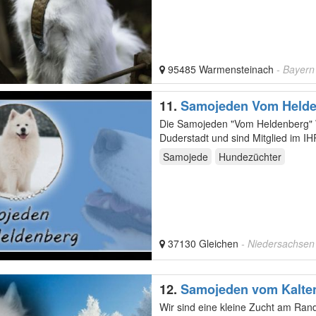
95485 Warmensteinach
- Bayern
11.
Samojeden Vom Held
Die Samojeden "Vom Heldenberg" Wir sind eine kleine Samojeden - Zucht zwischen Göttingen und
Duderstadt und sind Mitglied im I
Samojede
Hundezüchter
37130 Gleichen
- Niedersachsen
12.
Samojeden vom Kalten
Wir sind eine kleine Zucht am Rand