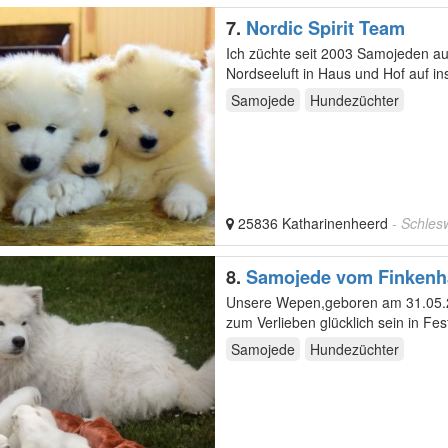
7.
Nordic Spirit Team
Ich züchte seit 2003 Samojeden au
Nordseeluft in Haus und Hof auf 
und…
Samojede
Hundezüchter
25836 Katharinenheerd
- Schles
8.
Samojede vom Finkenh
Unsere Wepen,geboren am 31.05.2024 Wir suchen ab Anfang August Lieblingsmensch
Samojede
Hundezüchter