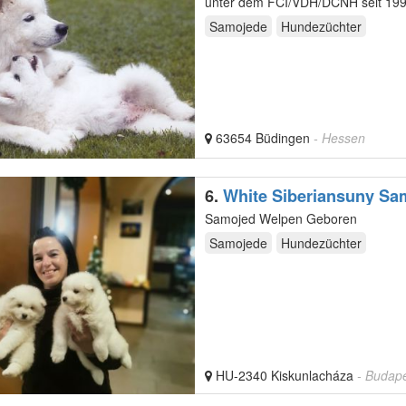
unter dem FCI/VDH/DCNH seit 1997 züchtet. Wir bemühen uns gesunde und
züchten,…
Samojede
Hundezüchter
63654 Büdingen
- Hessen
6.
White Siberiansuny Sa
Samojed Welpen Geboren
Samojede
Hundezüchter
HU-2340 Kiskunlacháza
- Budap