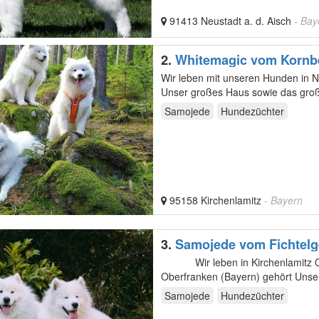
91413 Neustadt a. d. Aisch
- Bay
2.
Whitemagic vom Kornb
Wir leben mit unseren Hunden in 
Unser großes Haus sowie das groß
sind für…
Samojede
Hundezüchter
95158 Kirchenlamitz
- Bayern
3.
Samojede vom Fichtelg
Wir leben in Kirchenlamitz OT / Niederlamitz welches im Fichtelgebirge liegt und zu
Oberfranken (Bayern) gehört ​Unse
Samojede
Hundezüchter