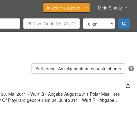
Anzeige aufgeben
Mein Snautz
Anzeigendatum, neueste oben
Comes Trouble und Cabaka's Party Of PlayHard geboren am 04. Juni 2011 - Wurf R - Abgabe…