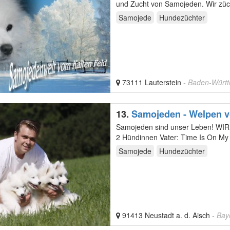
und Zucht von Samojeden. Wir zücht
des…
Samojede
Hundezüchter
73111 Lauterstein
- Baden-Würt
13.
Samojeden sind unser Leben! WIR HABEN WELPEN geboren am 10. Mai 2022 Wurf T : 3 Rüden und
Samojede
Hundezüchter
91413 Neustadt a. d. Aisch
- Bay