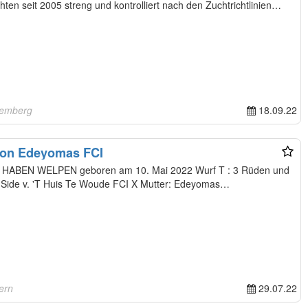
en seit 2005 streng und kontrolliert nach den Zuchtrichtlinien
temberg
18.09.22
Samojeden - Welpen von Edeyomas FCI
2 Hündinnen Vater: Time Is On My Side v. 'T Huis Te Woude FCI X Mutter: Edeyomas…
ern
29.07.22