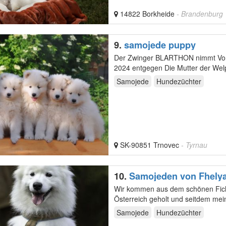
14822 Borkheide
- Brandenburg
9.
samojede puppy
Der Zwinger BLARTHON nimmt Vor
2024 entgegen Die Mutter der Welpen wird unsere Rose – BLARTHON AVENGER SWEET ROSE –
sein. Es wird ihr…
Samojede
Hundezüchter
SK-90851 Trnovec
- Tyrnau
10.
Samojeden von Fhelya
Wir kommen aus dem schönen Ficht
Österreich geholt und seitdem mei
Gedanken daran…
Samojede
Hundezüchter