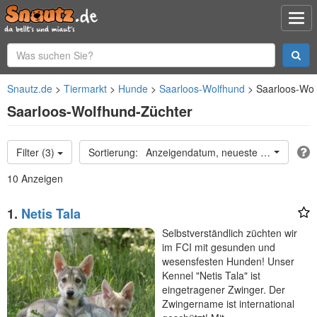
Snautz.de
Tiermarkt
Hunde
Saarloos-Wolfhund
Saarloos-Wol
Saarloos-Wolfhund-Züchter
Filter (3)
Anzeigendatum, neueste oben
10 Anzeigen
1.
Netis Tala
Selbstverständlich züchten wir
im FCI mit gesunden und
wesensfesten Hunden! Unser
Kennel "Netis Tala" ist
eingetragener Zwinger. Der
Zwingername ist international