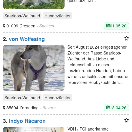
geschützt! Mit…
Saarloos-Wolfhund
Hundezüchter
01.05.26
01099 Dresden
- Sachsen
2.
von Wolfesing
Seit August 2024 eingetragener
Züchter der Rasse Saarloos-
Wolfhund. Aus Liebe und
Leidenschaft zu diesen
faszinierenden Hunden, haben
wir uns entschlossen mit unserer
liebevollen Hobbyzucht den…
Saarloos-Wolfhund
Hundezüchter
18.04.26
85604 Zorneding
- Bayern
3.
Indyo Rácaron
VDH / FCI anerkannte