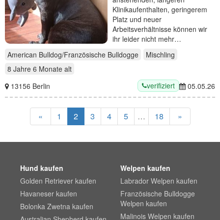
Klinikaufenthalten, geringerem
Platz und neuer
Arbeitsverhältnisse können wir
ihr leider nicht mehr…
American Bulldog/Französische Bulldogge
Mischling
8 Jahre 6 Monate
alt
verifiziert
13156 Berlin
05.05.26
«
1
2
3
4
5
…
18
»
Hund kaufen
Welpen kaufen
Golden Retriever kaufen
Labrador Welpen kaufen
Havaneser kaufen
Französische Bulldogge
Welpen kaufen
Bolonka Zwetna kaufen
Malinois Welpen kaufen
Australian Shepherd kaufen