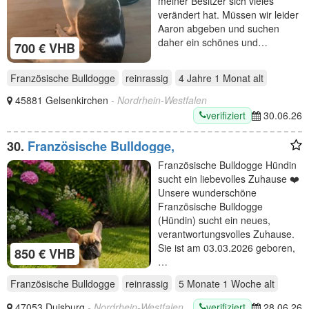
meiner Besitzer sich vieles
verändert hat. Müssen wir leider
Aaron abgeben und suchen
daher ein schönes und…
700 € VHB
Französische Bulldogge
reinrassig
4 Jahre 1 Monat
alt
45881 Gelsenkirchen
- Nordrhein-Westfalen
verifiziert
30.06.26
30.
Französische Bulldogge,
Französische Bulldogge Hündin
sucht ein liebevolles Zuhause ❤️
Unsere wunderschöne
Französische Bulldogge
(Hündin) sucht ein neues,
verantwortungsvolles Zuhause.
Sie ist am 03.03.2026 geboren,
850 € VHB
…
Französische Bulldogge
reinrassig
5 Monate 1 Woche
alt
verifiziert
47053 Duisburg
- Nordrhein-Westfalen
28.06.26