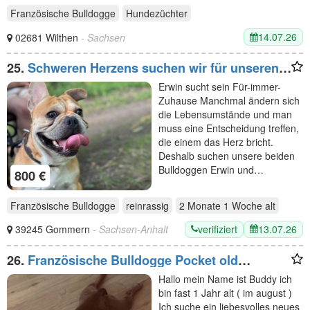
Französische Bulldogge
Hundezüchter
14.07.26
02681 Wilthen
- Sachsen
25.
Schweren Herzens suchen wir für unseren
Hund ein Für immer Zuhause❤️
Erwin sucht sein Für-immer-
Zuhause Manchmal ändern sich
die Lebensumstände und man
muss eine Entscheidung treffen,
die einem das Herz bricht.
Deshalb suchen unsere beiden
Bulldoggen Erwin und…
800 €
Französische Bulldogge
reinrassig
2 Monate 1 Woche
alt
verifiziert
13.07.26
39245 Gommern
- Sachsen-Anhalt
26.
Französische Bulldogge Pocket old
englisch Bulldogge
Hallo mein Name ist Buddy ich
bin fast 1 Jahr alt ( im august )
Ich suche ein liebesvolles neues