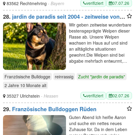
verifiziert
07.07.26
83562 Rechtmehring
- Bayern
28.
jardin de paradis seit 2004 - zeitweise von
komplett untersuchten Elternteilen
Wir geben zeitweise wunderbare
bestensgeprägte Welpen dieser
Rasse ab. Unsere Welpen
wachsen im Haus auf und sind
an alltägliche situationen
gewohnt.Die Welpen sind bei
abgabe mehrfach entwurmt,…
Französische Bulldogge
reinrassig
Zucht "jardin de paradis"
2 Jahre 10 Monate
alt
verifiziert
02.07.26
35327 Ulrichstein
- Hessen
29.
Französische Bulldoggen Rüden
Guten Abend Ich heiße Aaron
und suche ein nettes neues
Zuhause für. Da in dem Leben