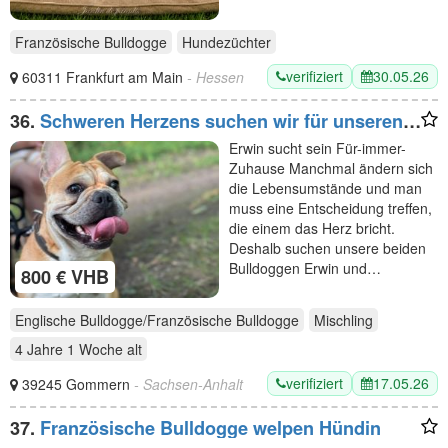
Französische Bulldogge
Hundezüchter
verifiziert
30.05.26
60311 Frankfurt am Main
- Hessen
36.
Schweren Herzens suchen wir für unseren
Hund ein liebevolles neues Zuhause. ❤️
Erwin sucht sein Für-immer-
Zuhause Manchmal ändern sich
die Lebensumstände und man
muss eine Entscheidung treffen,
die einem das Herz bricht.
Deshalb suchen unsere beiden
Bulldoggen Erwin und…
800 € VHB
Englische Bulldogge/Französische Bulldogge
Mischling
4 Jahre 1 Woche
alt
verifiziert
17.05.26
39245 Gommern
- Sachsen-Anhalt
37.
Französische Bulldogge welpen Hündin