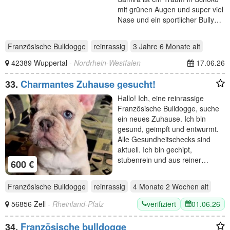
mit grünen Augen und super viel
Nase und ein sportlicher Bully…
Französische Bulldogge
reinrassig
3 Jahre 6 Monate
alt
42389 Wuppertal
- Nordrhein-Westfalen
17.06.26
33.
Charmantes Zuhause gesucht!
Hallo! Ich, eine reinrassige
Französische Bulldogge, suche
ein neues Zuhause. Ich bin
gesund, geimpft und entwurmt.
Alle Gesundheitschecks sind
aktuell. Ich bin gechipt,
stubenrein und aus reiner…
600 €
Französische Bulldogge
reinrassig
4 Monate 2 Wochen
alt
verifiziert
01.06.26
56856 Zell
- Rheinland-Pfalz
34.
Französische bulldogge