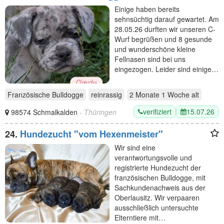
sportlich und mit Rute
Einige haben bereits
sehnsüchtig darauf gewartet. Am
28.05.26 durften wir unseren C-
Wurf begrüßen und 8 gesunde
und wunderschöne kleine
Fellnasen sind bei uns
eingezogen. Leider sind einige…
Französische Bulldogge
reinrassig
2 Monate 1 Woche
alt
verifiziert
15.07.26
98574 Schmalkalden
- Thüringen
24.
Hundezucht "vom Hexenmeister"
Wir sind eine
verantwortungsvolle und
registrierte Hundezucht der
französischen Bulldogge, mit
Sachkundenachweis aus der
Oberlausitz. Wir verpaaren
ausschließlich untersuchte
Elterntiere mit…