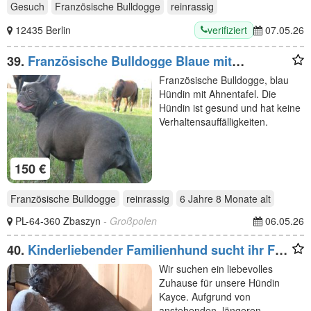
Gesuch
Französische Bulldogge
reinrassig
verifiziert
12435 Berlin
07.05.26
39.
Französische Bulldogge Blaue mit
Ahnentafel.
Französische Bulldogge, blau
Hündin mit Ahnentafel. Die
Hündin ist gesund und hat keine
Verhaltensauffälligkeiten.
150 €
Französische Bulldogge
reinrassig
6 Jahre 8 Monate
alt
PL-64-360 Zbaszyn
- Großpolen
06.05.26
40.
Kinderliebender Familienhund sucht ihr Für-
immer-Zuhause
Wir suchen ein liebevolles
Zuhause für unsere Hündin
Kayce. Aufgrund von
anstehenden, längeren