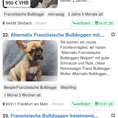
seinen 2 Jahren…
950 € VHB
Französische Bulldogge
reinrassig
2 Jahre 5 Monate
alt
verifiziert
16.07.26
94436 Simbach
- Bayern
22.
Alternativ Französische Bulldoggen mit
Rute und guter Schnauze inkl Ahnentafel
Sie suchen ein neues
Familienmitglied, wir haben
"Alternativ Französische
Bulldoggen Welpen" mit guter
Schnauze und Rute, (Vater
Reinrassiger Franz.Bulldogge -
Mutter Alternativ Bulldogge)…
Beagle/Französische Bulldogge
Mischling
1 Monat 3 Wochen
alt
verifiziert
15.07.26
60311 Frankfurt am Main
- Hessen
23.
Französische Bulldoggen freiatmend