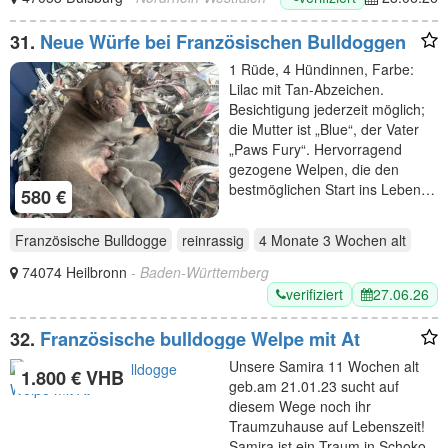
31.
Neue Würfe bei Französischen Bulldoggen
1 Rüde, 4 Hündinnen, Farbe:
Lilac mit Tan-Abzeichen.
Besichtigung jederzeit möglich;
die Mutter ist „Blue“, der Vater
„Paws Fury“. Hervorragend
gezogene Welpen, die den
bestmöglichen Start ins Leben…
580 €
Französische Bulldogge
reinrassig
4 Monate 3 Wochen
alt
74074 Heilbronn
- Baden-Württemberg
verifiziert
27.06.26
32.
Französische bulldogge Welpe mit At
Unsere Samira 11 Wochen alt
1.800 € VHB
geb.am 21.01.23 sucht auf
diesem Wege noch ihr
Traumzuhause auf Lebenszeit!
Samira ist ein Traum in Schoko