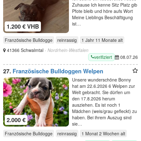
Zuhause Ich kenne Sitz Platz gib
Pfote bleib und höre aufs Wort
Meine Lieblings Beschäftigung
ist…
1.200 € VHB
Französische Bulldogge
reinrassig
1 Jahr 11 Monate
alt
41366 Schwalmtal
- Nordrhein-Westfalen
verifiziert
08.07.26
27.
Französische Bulldoggen Welpen
Unsere wunderschöne Bonny
hat am 22.6.2026 6 Welpen zur
Welt gebracht. Sie dürfen um
den 17.8.2026 herum
ausziehen. Es ist noch 1
Mädchen (weis/grau gefleckt) zu
haben. Bei ihrem Auszug sind
2.000 €
sie…
Französische Bulldogge
reinrassig
1 Monat 2 Wochen
alt