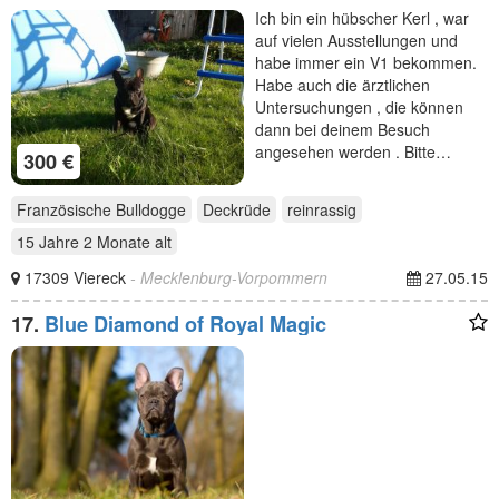
Ich bin ein hübscher Kerl , war
auf vielen Ausstellungen und
habe immer ein V1 bekommen.
Habe auch die ärztlichen
Untersuchungen , die können
dann bei deinem Besuch
angesehen werden . Bitte…
300 €
Französische Bulldogge
Deckrüde
reinrassig
15 Jahre 2 Monate
alt
17309 Viereck
- Mecklenburg-Vorpommern
27.05.15
17.
Blue Diamond of Royal Magic