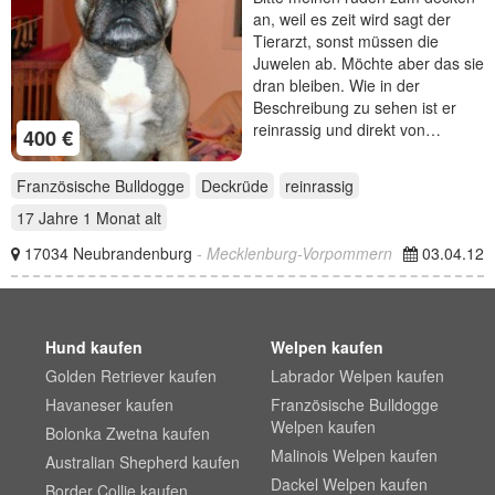
an, weil es zeit wird sagt der
Tierarzt, sonst müssen die
Juwelen ab. Möchte aber das sie
dran bleiben. Wie in der
Beschreibung zu sehen ist er
reinrassig und direkt von…
400 €
Französische Bulldogge
Deckrüde
reinrassig
17 Jahre 1 Monat
alt
17034 Neubrandenburg
- Mecklenburg-Vorpommern
03.04.12
Hund kaufen
Welpen kaufen
Golden Retriever kaufen
Labrador Welpen kaufen
Havaneser kaufen
Französische Bulldogge
Welpen kaufen
Bolonka Zwetna kaufen
Malinois Welpen kaufen
Australian Shepherd kaufen
Dackel Welpen kaufen
Border Collie kaufen