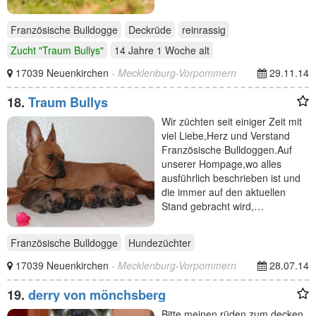
Französische Bulldogge
Deckrüde
reinrassig
Zucht "Traum Bullys"
14 Jahre 1 Woche
alt
17039 Neuenkirchen
- Mecklenburg-Vorpommern
29.11.14
18.
Traum Bullys
Wir züchten seit einiger Zeit mit
viel Liebe,Herz und Verstand
Französische Bulldoggen.Auf
unserer Hompage,wo alles
ausführlich beschrieben ist und
die immer auf den aktuellen
Stand gebracht wird,…
Französische Bulldogge
Hundezüchter
17039 Neuenkirchen
- Mecklenburg-Vorpommern
28.07.14
19.
derry von mönchsberg
Bitte meinen rüden zum decken