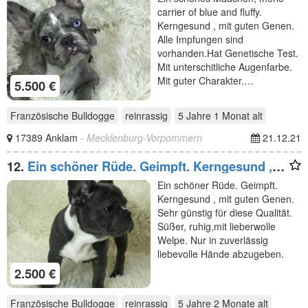
carrier of blue and fluffy.
Kerngesund , mit guten Genen.
Alle Impfungen sind
vorhanden.Hat Genetische Test.
Mit unterschitliche Augenfarbe.
Mit guter Charakter.…
5.500 €
Französische Bulldogge
reinrassig
5 Jahre 1 Monat
alt
17389 Anklam
- Mecklenburg-Vorpommern
21.12.21
12.
Ein schöner Rüde. Geimpft. Kerngesund ,
mit guten Genen
Ein schöner Rüde. Geimpft.
Kerngesund , mit guten Genen.
Sehr günstig für diese Qualität.
Süßer, ruhig,mit lieberwolle
Welpe. Nur in zuverlässig
liebevolle Hände abzugeben.
2.500 €
Französische Bulldogge
reinrassig
5 Jahre 2 Monate
alt