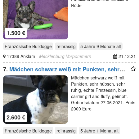
Rüde
1.500 €
Französische Bulldogge
reinrassig
5 Jahre 9 Monate
alt
17389 Anklam
- Mecklenburg-Vorpommern
21.12.21
7.
Mädchen schwarz weiß mit Punkten, sehr
hübsch, sehr
Mädchen schwarz weiß mit
Punkten, sehr hübsch, sehr
ruhig, echte Prinzessin, blue
carrier girl and fluffy, geimpft.
Geburtsdatum 27.06.2021. Preis
2000 Euro
2.600 €
Französische Bulldogge
reinrassig
5 Jahre 1 Monat
alt