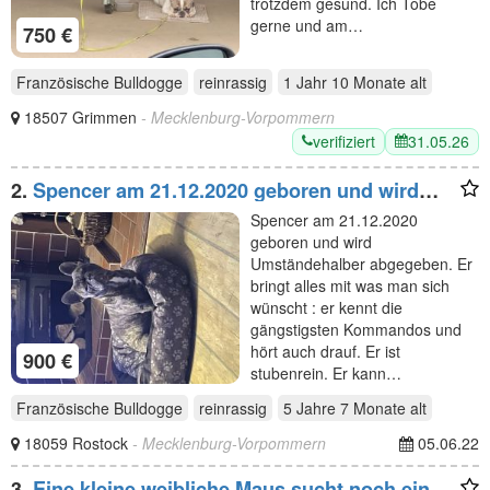
trotzdem gesund. Ich Tobe
gerne und am…
750 €
Französische Bulldogge
reinrassig
1 Jahr 10 Monate
alt
18507 Grimmen
- Mecklenburg-Vorpommern
verifiziert
31.05.26
2.
Spencer am 21.12.2020 geboren und wird
Umständehalber
Spencer am 21.12.2020
geboren und wird
Umständehalber abgegeben. Er
bringt alles mit was man sich
wünscht : er kennt die
gängstigsten Kommandos und
hört auch drauf. Er ist
900 €
stubenrein. Er kann…
Französische Bulldogge
reinrassig
5 Jahre 7 Monate
alt
18059 Rostock
- Mecklenburg-Vorpommern
05.06.22
3.
Eine kleine weibliche Maus sucht noch ein