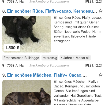
17389 Anklam
- Mecklenburg-Vorpommern
21.12.21
8.
Ein schöner Rüde. Flaffy+cacao. Kerngesund
, mit guten
Ein schöner Rüde. Flaffy+cacao.
Kerngesund , mit guten Genen.
Sehr günstig für diese Qualität.
Süßer, lieberwolle Welpe. Nur in
zuverlässig liebevolle Hände
abzugeben.
1.500 €
Französische Bulldogge
reinrassig
5 Jahre 1 Monat
alt
17389 Anklam
- Mecklenburg-Vorpommern
21.12.21
9.
Ein schönes Mädchen. Flaffy+ Cacao.
Kerngesund , mit
Ein schönes Mädchen. Flaffy+
Cacao. Kerngesund , mit guten
Genen. Alle Impfungen sind
vorhanden.Hat Genetische Test.
Mit unterschitliche Augenfarbe.
Mit guter Charakter. Sehr