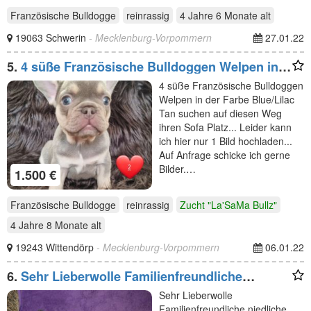
Französische Bulldogge
reinrassig
4 Jahre 6 Monate
alt
19063 Schwerin
- Mecklenburg-Vorpommern
27.01.22
5.
4 süße Französische Bulldoggen Welpen in
der Farbe Blue
4 süße Französische Bulldoggen
Welpen in der Farbe Blue/Lilac
Tan suchen auf diesen Weg
ihren Sofa Platz... Leider kann
ich hier nur 1 Bild hochladen...
Auf Anfrage schicke ich gerne
Bilder.…
1.500 €
Französische Bulldogge
reinrassig
Zucht "La'SaMa Bullz"
4 Jahre 8 Monate
alt
19243 Wittendörp
- Mecklenburg-Vorpommern
06.01.22
6.
Sehr Lieberwolle Familienfreundliche
niedliche Rüde
Sehr Lieberwolle
Familienfreundliche niedliche