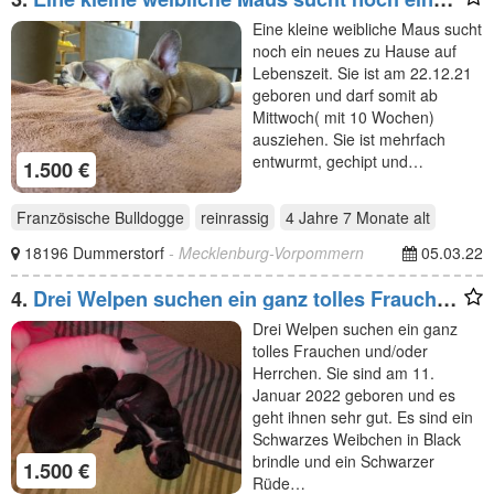
neues zu
Eine kleine weibliche Maus sucht
noch ein neues zu Hause auf
Lebenszeit. Sie ist am 22.12.21
geboren und darf somit ab
Mittwoch( mit 10 Wochen)
ausziehen. Sie ist mehrfach
entwurmt, gechipt und…
1.500 €
Französische Bulldogge
reinrassig
4 Jahre 7 Monate
alt
18196 Dummerstorf
- Mecklenburg-Vorpommern
05.03.22
4.
Drei Welpen suchen ein ganz tolles Frauchen
und/oder
Drei Welpen suchen ein ganz
tolles Frauchen und/oder
Herrchen. Sie sind am 11.
Januar 2022 geboren und es
geht ihnen sehr gut. Es sind ein
Schwarzes Weibchen in Black
brindle und ein Schwarzer
1.500 €
Rüde…