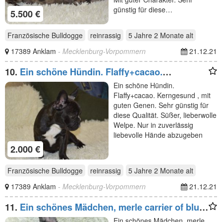
günstig für diese…
5.500 €
Französische Bulldogge
reinrassig
5 Jahre 2 Monate
alt
17389 Anklam
- Mecklenburg-Vorpommern
21.12.21
10.
Ein schöne Hündin. Flaffy+cacao.
Kerngesund , mit guten
Ein schöne Hündin.
Flaffy+cacao. Kerngesund , mit
guten Genen. Sehr günstig für
diese Qualität. Süßer, lieberwolle
Welpe. Nur in zuverlässig
liebevolle Hände abzugeben
2.000 €
Französische Bulldogge
reinrassig
5 Jahre 2 Monate
alt
17389 Anklam
- Mecklenburg-Vorpommern
21.12.21
11.
Ein schönes Mädchen, merle carrier of blue
and fluffy.
Ein schönes Mädchen, merle