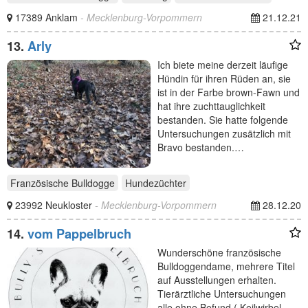
17389 Anklam
- Mecklenburg-Vorpommern
21.12.21
13.
Arly
Ich biete meine derzeit läufige
Hündin für ihren Rüden an, sie
ist in der Farbe brown-Fawn und
hat ihre zuchttauglichkeit
bestanden. Sie hatte folgende
Untersuchungen zusätzlich mit
Bravo bestanden.…
Französische Bulldogge
Hundezüchter
23992 Neukloster
- Mecklenburg-Vorpommern
28.12.20
14.
vom Pappelbruch
Wunderschöne französische
Bulldoggendame, mehrere Titel
auf Ausstellungen erhalten.
Tierärztliche Untersuchungen
alle ohne Befund ( Keilwirbel-