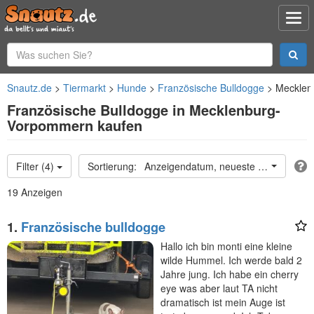
Snautz.de
Tiermarkt
Hunde
Französische Bulldogge
Mecklen
Französische Bulldogge in Mecklenburg-
Vorpommern kaufen
Filter (4)
Anzeigendatum, neueste oben
19 Anzeigen
1.
Französische bulldogge
Hallo ich bin monti eine kleine
wilde Hummel. Ich werde bald 2
Jahre jung. Ich habe ein cherry
eye was aber laut TA nicht
dramatisch ist mein Auge ist