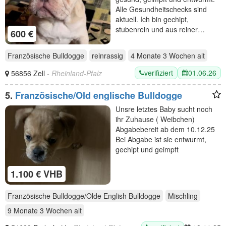
Alle Gesundheitschecks sind
aktuell. Ich bin gechipt,
stubenrein und aus reiner…
600 €
Französische Bulldogge
reinrassig
4 Monate 3 Wochen
alt
verifiziert
01.06.26
56856 Zell
- Rheinland-Pfalz
5.
Französische/Old englische Bulldogge
Unsre letztes Baby sucht noch
ihr Zuhause ( Weibchen)
Abgabebereit ab dem 10.12.25
Bei Abgabe ist sie entwurmt,
gechipt und geimpft
1.100 € VHB
Französische Bulldogge/Olde English Bulldogge
Mischling
9 Monate 3 Wochen
alt