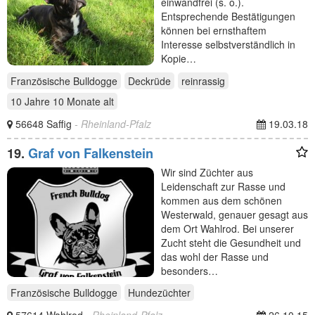
einwandfrei (s. o.).
Entsprechende Bestätigungen
können bei ernsthaftem
Interesse selbstverständlich in
Kopie…
Französische Bulldogge
Deckrüde
reinrassig
10 Jahre 10 Monate
alt
56648 Saffig
- Rheinland-Pfalz
19.03.18
19.
Graf von Falkenstein
Wir sind Züchter aus
Leidenschaft zur Rasse und
kommen aus dem schönen
Westerwald, genauer gesagt aus
dem Ort Wahlrod. Bei unserer
Zucht steht die Gesundheit und
das wohl der Rasse und
besonders…
Französische Bulldogge
Hundezüchter