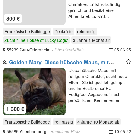
Charakter. Er ist vollständig
geimpft und besitzt eine
Ahnentafel. Es wird…
800 €
Französische Bulldogge
Deckrüde
reinrassig
Zucht "The House of Lucky Dogs"
3 Jahre 1 Monat
alt
55239 Gau-Odernheim
- Rheinland-Pfalz
05.06.25
8.
Golden Mary, Diese hübsche Maus, mit
ruhigem Charakter,
Diese hübsche Maus, mit
ruhigem Charakter, sucht neue
Eltern. Sie ist gechipt, geimpft
und im Besitz einer FCI
Pedigree. Abgabe nur nach
persönlichen Kennenlernen
1.300 €
Französische Bulldogge
reinrassig
4 Jahre 10 Monate
alt
55585 Altenbamberg
- Rheinland-Pfalz
10.05.22