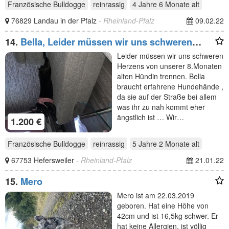
Französische Bulldogge
reinrassig
4 Jahre 6 Monate
alt
76829 Landau in der Pfalz
- Rheinland-Pfalz
09.02.22
14.
Bella, Leider müssen wir uns schweren
Herzens von
Leider müssen wir uns schweren
Herzens von unserer 8.Monaten
alten Hündin trennen. Bella
braucht erfahrene Hundehände ,
da sie auf der Straße bei allem
was ihr zu nah kommt eher
ängstlich ist … Wir…
1.200 €
Französische Bulldogge
reinrassig
5 Jahre 2 Monate
alt
67753 Hefersweiler
- Rheinland-Pfalz
21.01.22
15.
Mero
Mero ist am 22.03.2019
geboren. Hat eine Höhe von
42cm und ist 16,5kg schwer. Er
hat keine Allergien, ist völlig