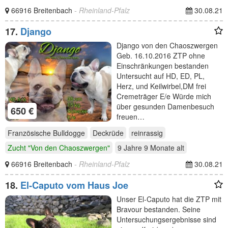
66916 Breitenbach
- Rheinland-Pfalz
30.08.21
17.
Django
Django von den Chaoszwergen
Geb. 16.10.2016 ZTP ohne
Einschränkungen bestanden
Untersucht auf HD, ED, PL,
Herz, und Keilwirbel,DM frei
Cremeträger E/e Würde mich
über gesunden Damenbesuch
650 €
freuen…
Französische Bulldogge
Deckrüde
reinrassig
Zucht "Von den Chaoszwergen"
9 Jahre 9 Monate
alt
66916 Breitenbach
- Rheinland-Pfalz
30.08.21
18.
El-Caputo vom Haus Joe
Unser El-Caputo hat die ZTP mit
Bravour bestanden. Seine
Untersuchungsergebnisse sind