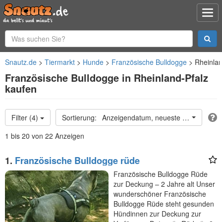
Snautz.de
Tiermarkt
Hunde
Französische Bulldogge
Rheinlan
Französische Bulldogge in Rheinland-Pfalz
kaufen
Filter (4)
Anzeigendatum, neueste oben
1 bis 20 von 22 Anzeigen
1.
Französische Bulldogge rüde
Französische Bulldogge Rüde
zur Deckung – 2 Jahre alt Unser
wunderschöner Französische
Bulldogge Rüde steht gesunden
Hündinnen zur Deckung zur