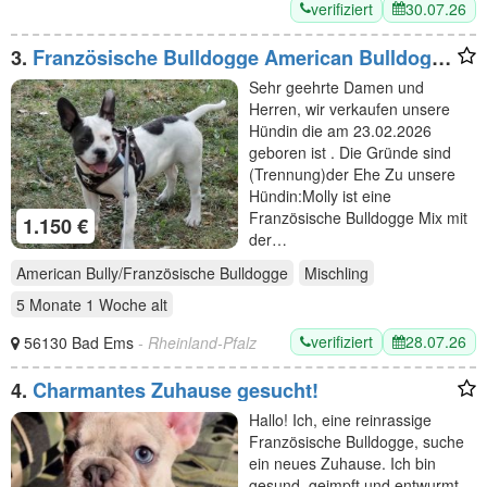
verifiziert
30.07.26
3.
Französische Bulldogge American Bulldogge
Mix
Sehr geehrte Damen und
Herren, wir verkaufen unsere
Hündin die am 23.02.2026
geboren ist . Die Gründe sind
(Trennung)der Ehe Zu unsere
Hündin:Molly ist eine
Französische Bulldogge Mix mit
1.150 €
der…
American Bully/Französische Bulldogge
Mischling
5 Monate 1 Woche
alt
verifiziert
28.07.26
56130 Bad Ems
- Rheinland-Pfalz
4.
Charmantes Zuhause gesucht!
Hallo! Ich, eine reinrassige
Französische Bulldogge, suche
ein neues Zuhause. Ich bin
gesund, geimpft und entwurmt.