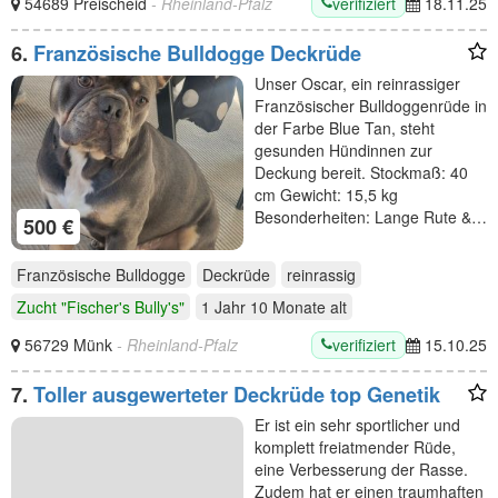
verifiziert
54689 Preischeid
- Rheinland-Pfalz
18.11.25
6.
Französische Bulldogge Deckrüde
Unser Oscar, ein reinrassiger
Französischer Bulldoggenrüde in
der Farbe Blue Tan, steht
gesunden Hündinnen zur
Deckung bereit. Stockmaß: 40
cm Gewicht: 15,5 kg
Besonderheiten: Lange Rute &…
500 €
Französische Bulldogge
Deckrüde
reinrassig
Zucht "Fischer's Bully's"
1 Jahr 10 Monate
alt
verifiziert
56729 Münk
- Rheinland-Pfalz
15.10.25
7.
Toller ausgewerteter Deckrüde top Genetik
Er ist ein sehr sportlicher und
komplett freiatmender Rüde,
eine Verbesserung der Rasse.
Zudem hat er einen traumhaften