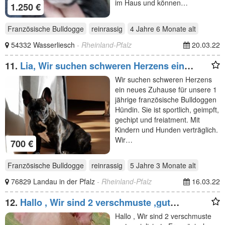
im Haus und können…
1.250 €
Französische Bulldogge
reinrassig
4 Jahre 6 Monate
alt
54332 Wasserliesch
- Rheinland-Pfalz
20.03.22
11.
Lia, Wir suchen schweren Herzens ein
neues Zuhause für
Wir suchen schweren Herzens
ein neues Zuhause für unsere 1
jährige französische Bulldoggen
Hündin. Sie ist sportlich, geimpft,
gechipt und freiatment. Mit
Kindern und Hunden verträglich.
Wir…
700 €
Französische Bulldogge
reinrassig
5 Jahre 3 Monate
alt
76829 Landau in der Pfalz
- Rheinland-Pfalz
16.03.22
12.
Hallo , Wir sind 2 verschmuste ,gut
sozialisierte
Hallo , Wir sind 2 verschmuste