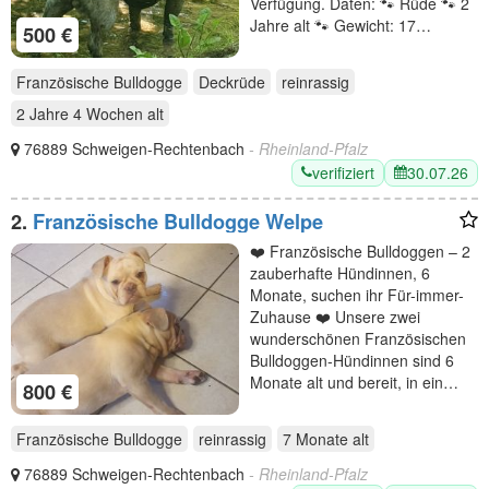
Verfügung. Daten: 🐾 Rüde 🐾 2
Jahre alt 🐾 Gewicht: 17…
500 €
Französische Bulldogge
Deckrüde
reinrassig
2 Jahre 4 Wochen
alt
76889 Schweigen-Rechtenbach
- Rheinland-Pfalz
verifiziert
30.07.26
2.
Französische Bulldogge Welpe
❤️ Französische Bulldoggen – 2
zauberhafte Hündinnen, 6
Monate, suchen ihr Für-immer-
Zuhause ❤️ Unsere zwei
wunderschönen Französischen
Bulldoggen-Hündinnen sind 6
Monate alt und bereit, in ein…
800 €
Französische Bulldogge
reinrassig
7 Monate
alt
76889 Schweigen-Rechtenbach
- Rheinland-Pfalz