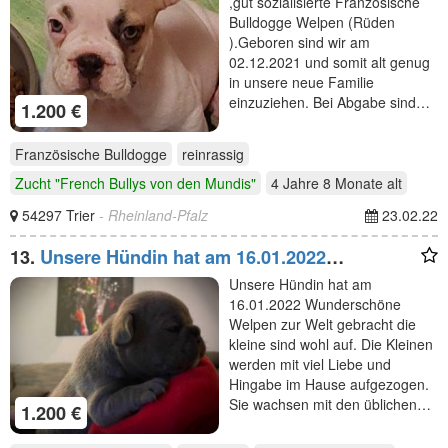
,gut sozialisierte Französische
Bulldogge Welpen (Rüden
).Geboren sind wir am
02.12.2021 und somit alt genug
in unsere neue Familie
einzuziehen. Bei Abgabe sind…
1.200 €
Französische Bulldogge
reinrassig
Zucht "French Bullys von den Mundis"
4 Jahre 8 Monate
alt
54297 Trier
- Rheinland-Pfalz
23.02.22
13.
Unsere Hündin hat am 16.01.2022
Wunderschöne Welpen zur
Unsere Hündin hat am
16.01.2022 Wunderschöne
Welpen zur Welt gebracht die
kleine sind wohl auf. Die Kleinen
werden mit viel Liebe und
Hingabe im Hause aufgezogen.
Sie wachsen mit den üblichen…
1.200 €