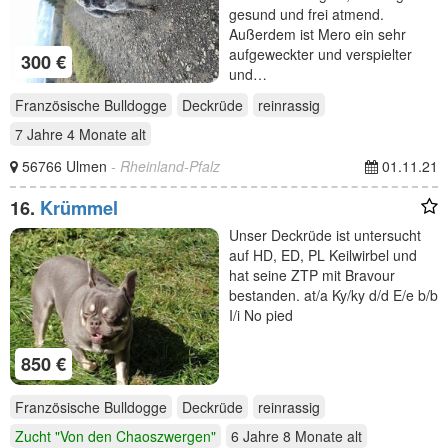
gesund und frei atmend.
Außerdem ist Mero ein sehr
aufgeweckter und verspielter
300 €
und…
Französische Bulldogge
Deckrüde
reinrassig
7 Jahre 4 Monate
alt
56766 Ulmen
- Rheinland-Pfalz
01.11.21
16.
Krümmel
Unser Deckrüde ist untersucht
auf HD, ED, PL Keilwirbel und
hat seine ZTP mit Bravour
bestanden. at/a Ky/ky d/d E/e b/b
I/i No pied
850 €
Französische Bulldogge
Deckrüde
reinrassig
Zucht "Von den Chaoszwergen"
6 Jahre 8 Monate
alt