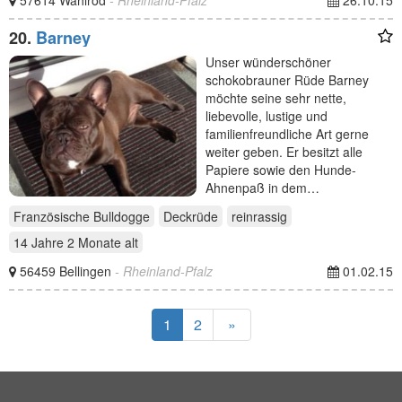
57614 Wahlrod
- Rheinland-Pfalz
26.10.15
20.
Barney
Unser wünderschöner
schokobrauner Rüde Barney
möchte seine sehr nette,
liebevolle, lustige und
familienfreundliche Art gerne
weiter geben. Er besitzt alle
Papiere sowie den Hunde-
Ahnenpaß in dem…
Französische Bulldogge
Deckrüde
reinrassig
14 Jahre 2 Monate
alt
56459 Bellingen
- Rheinland-Pfalz
01.02.15
1
2
»