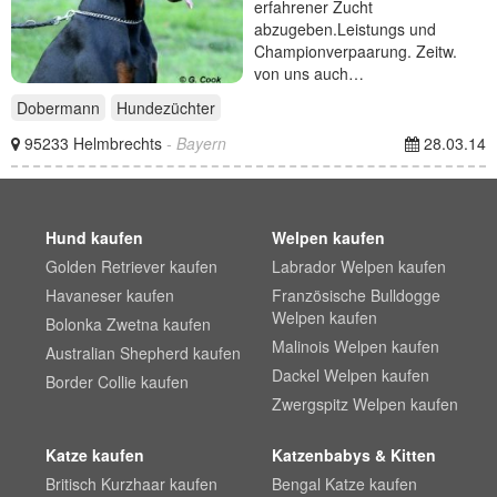
erfahrener Zucht
abzugeben.Leistungs und
Championverpaarung. Zeitw.
von uns auch…
Dobermann
Hundezüchter
95233 Helmbrechts
- Bayern
28.03.14
Hund kaufen
Welpen kaufen
Golden Retriever kaufen
Labrador Welpen kaufen
Havaneser kaufen
Französische Bulldogge
Welpen kaufen
Bolonka Zwetna kaufen
Malinois Welpen kaufen
Australian Shepherd kaufen
Dackel Welpen kaufen
Border Collie kaufen
Zwergspitz Welpen kaufen
Katze kaufen
Katzenbabys & Kitten
Britisch Kurzhaar kaufen
Bengal Katze kaufen