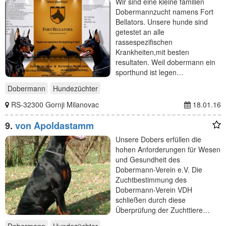
Wir sind eine kleine familien
Dobermannzucht namens Fort
Bellators. Unsere hunde sind
getestet an alle
rassespezifischen
Krankheiten,mit besten
resultaten. Weil dobermann ein
sporthund ist legen…
Dobermann
Hundezüchter
RS-32300 Gornji Milanovac
18.01.16
9.
von Apoldastamm
Unsere Dobers erfüllen die
hohen Anforderungen für Wesen
und Gesundheit des
Dobermann-Verein e.V. Die
Zuchtbestimmung des
Dobermann-Verein VDH
schließen durch diese
Überprüfung der Zuchttiere…
Dobermann
Hundezüchter