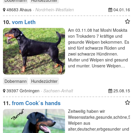
48683 Ahaus
- Nordrhein-Westfalen
04.01.16
10.
vom Leth
Am 03.11.08 hat Moshi Moskita
von Trokadero 7 kräftige und
gesunde Welpen bekommen. Es
sind fünf schwarze Rüden und
zwei schwarze Hündinnen.
Mutter und Welpen sind gesund
und munter. Unsere Welpen…
Dobermann
Hundezüchter
39397 Gröningen
- Sachsen-Anhalt
25.08.15
11.
from Cook`s hands
Zeitweilig haben wir
Wesensstarke,gesunde,schöne,St
Welpen aus
alter,deutscher,erbgesunder und