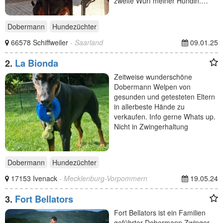
zweite Wurf meiner Hündin.…
Dobermann
Hundezüchter
66578 Schiffweiler
- Saarland
09.01.25
2.
La Bionda
Zeitweise wunderschöne
Dobermann Welpen von
gesunden und getesteten Eltern
in allerbeste Hände zu
verkaufen. Info gerne Whats up.
Nicht in Zwingerhaltung
Dobermann
Hundezüchter
17153 Ivenack
- Mecklenburg-Vorpommern
19.05.24
3.
Fort Bellators
Fort Bellators ist ein Familien
geführter Dobermann Zwinger