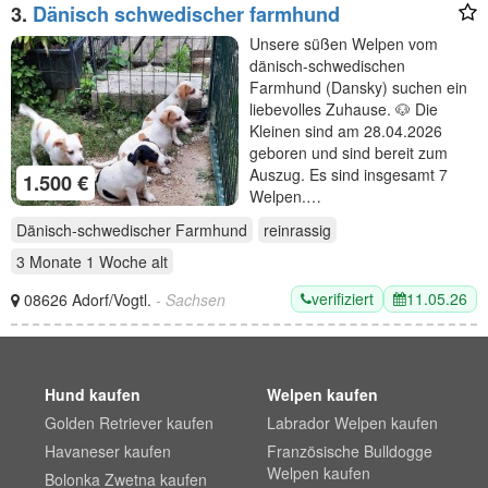
3.
Dänisch schwedischer farmhund
Unsere süßen Welpen vom
dänisch-schwedischen
Farmhund (Dansky) suchen ein
liebevolles Zuhause. 🐶 Die
Kleinen sind am 28.04.2026
geboren und sind bereit zum
Auszug. Es sind insgesamt 7
1.500 €
Welpen.…
Dänisch-schwedischer Farmhund
reinrassig
3 Monate 1 Woche
alt
verifiziert
11.05.26
08626 Adorf/Vogtl.
- Sachsen
Hund kaufen
Welpen kaufen
Golden Retriever kaufen
Labrador Welpen kaufen
Havaneser kaufen
Französische Bulldogge
Welpen kaufen
Bolonka Zwetna kaufen