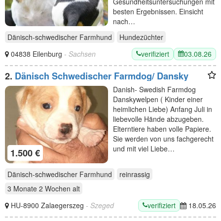
Gesundheitsuntersuchungen mit
besten Ergebnissen. Einsicht
nach…
Dänisch-schwedischer Farmhund
Hundezüchter
verifiziert
03.08.26
04838 Eilenburg
- Sachsen
2.
Dänisch Schwedischer Farmdog/ Dansky
Danish- Swedish Farmdog
Danskywelpen ( Kinder einer
heimlichen Liebe) Anfang Juli in
liebevolle Hände abzugeben.
Elterntiere haben volle Papiere.
Sie werden von uns fachgerecht
und mit viel Liebe…
1.500 €
Dänisch-schwedischer Farmhund
reinrassig
3 Monate 2 Wochen
alt
verifiziert
HU-8900 Zalaegerszeg
- Szeged
18.05.26