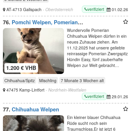
verifiziert
AT-4713 Gallspach
- Oberösterreich
01.02.26
76.
Pomchi Welpen, Pomerian
Zwergspitz/Chihuahua
Wundervolle Pomerian
Chihuahua Welpen dürfen in ein
neues Zuhause ziehen. Am
11.12.2025 hat unsere geliebte
reinrassige Pomerian Zwergspitz
Hündin Easy, fünf zauberhafte
Welpen zur Welt gebracht…
1.200 € VHB
Chihuahua/Spitz
Mischling
7 Monate 3 Wochen
alt
47475 Kamp-Lintfort
- Nordrhein-Westfalen
verifiziert
29.01.26
77.
Chihuahua Welpen
Ein kleiner blauer Chihuahua
Rüde sucht noch sein
Traumschloss.Er ist jetzt 6