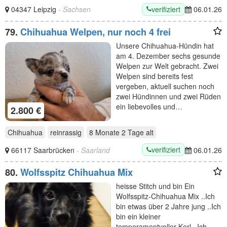
verifiziert
04347 Leipzig
- Sachsen
06.01.26
79.
Chihuahua Welpen, nur noch 4 frei
Unsere Chihuahua-Hündin hat
am 4. Dezember sechs gesunde
Welpen zur Welt gebracht. Zwei
Welpen sind bereits fest
vergeben, aktuell suchen noch
zwei Hündinnen und zwei Rüden
ein liebevolles und…
2.800 €
Chihuahua
reinrassig
8 Monate 2 Tage
alt
verifiziert
66117 Saarbrücken
- Saarland
06.01.26
80.
Wolfsspitz Chihuahua Mix
heisse Stitch und bin Ein
Wolfsspitz-Chihuahua Mix ..Ich
bin etwas über 2 Jahre jung ..Ich
bin ein kleiner
temperamentvoller Kerl ..Ich