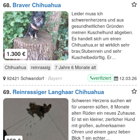
68.
Braver Chihuahua
Leider muss ich
schwerenherzens und aus
gesundheitlichen Gründen
meinen Kuschelhund abgeben.
Es handelt sich um einen
Chihuahua,er ist wirklich sehr
brav,Stubenrein und sehr
1.300 €
Kuschelbedürftig. Er…
Chihuahua
reinrassig
7 Jahre 6 Monate
alt
verifiziert
92421 Schwandorf
- Bayern
12.03.26
69.
Reinrassiger Langhaar Chihuahua
Schweren Herzens suchen wir
für unseren süßen, 8 Monate
alten Rüden ein neues Zuhause.
Er ist ein kleiner, zierlicher Hund
mit großen, aufmerksamen
Ohren und einem ganz lieben
Blick ? ein echter…