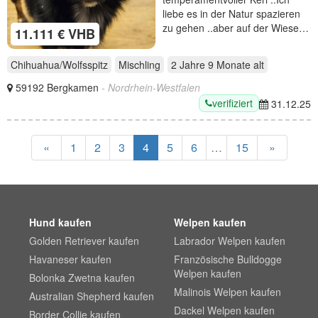
liebe es in der Natur spazieren
zu gehen ..aber auf der Wiese…
11.111 € VHB
Chihuahua/Wolfsspitz
Mischling
2 Jahre 9 Monate
alt
59192 Bergkamen
- Nordrhein-Westfalen
verifiziert
31.12.25
«
1
2
3
4
5
6
…
15
»
Hund kaufen
Welpen kaufen
Golden Retriever kaufen
Labrador Welpen kaufen
Havaneser kaufen
Französische Bulldogge
Welpen kaufen
Bolonka Zwetna kaufen
Malinois Welpen kaufen
Australian Shepherd kaufen
Dackel Welpen kaufen
Border Collie kaufen