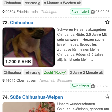
Chihuahua
reinrassig
8 Monate 3 Wochen
alt
verifiziert
99894 Friedrichroda
- Thüringen
08.02.26
73.
Chihuahua
Schweren Herzens abzugeben –
Chihuahua Rüde, 2,5 Jahre Mit
sehr schwerem Herzen suche
ich ein neues, liebevolles
Zuhause für meinen kleinen
Chihuahua-Rüden (2,5 Jahre
alt). Er ist sehr klein,…
1.200 € VHB
Chihuahua
reinrassig
Zucht "Rocky"
3 Jahre 2 Monate
alt
46045 Oberhausen
- Nordrhein-Westfalen
verifiziert
03.02.26
74.
Süße Chihuahua-Welpen
Unsere wunderschönen
Chihuahua-Welpen, geboren am