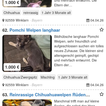
und mehrfach entwurmt. Die
1.000 €
Eltern der…
Chihuahua
reinrassig
1 Jahr 3 Monate
alt
92559 Winklarn
- Bayern
04.04.26
62.
Pomchi Welpen langhaar
Bildhübsche langhaar Pomchi
Welpen, sehr freundlich und
aufgeschlossen suchen ein tolles
neues Zuhause. Die kleinen sind
altersgerecht geimpft, gechipt
und mehrfach entwurmt. Die
Eltern der…
1.000 €
Chihuahua/Zwergspitz
Mischling
1 Jahr 3 Monate
alt
92559 Winklarn
- Bayern
04.04.26
63.
Reinrassige Chihuahuawelpen Rüden
&Hündin
Manchmal trifft man auf kleine
Seelen, die sofort das Herz