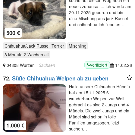
suche auf diesen Weg noch ein
neues zuhause .... Ich wurde am
20.11 2025 geboren und bin
eine Mischung aus jack Russel
und chihuahua Ich liebe es…
500 €
Chihuahua/Jack Russell Terrier
Mischling
8 Monate 2 Wochen
alt
verifiziert
04808 Wurzen
- Sachsen
14.02.26
72.
Süße Chihuahua Welpen ab zu geben
Hallo unsere Chihuahua Hündin
hat am 15.11.2025 6
wunderbare Welpen zur Welt
gebracht es sind 2 Jungs und 4
Mädels. Die zwei Jungs und ein
Mädel sind schon in tolle
Familien umgezogen, jetzt
1.000 €
suchen…