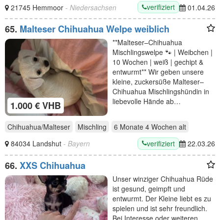
verifiziert
21745 Hemmoor
- Niedersachsen
01.04.26
65.
Malteser Chihuahua Welpe weiblich
**Malteser–Chihuahua
Mischlingswelpe 🐾 | Weibchen |
10 Wochen | weiß | gechipt &
entwurmt** Wir geben unsere
kleine, zuckersüße Malteser–
Chihuahua Mischlingshündin in
liebevolle Hände ab…
1.000 € VHB
Chihuahua/Malteser
Mischling
6 Monate 4 Wochen
alt
verifiziert
84034 Landshut
- Bayern
22.03.26
66.
XXS Chihuahua
Unser winziger Chihuahua Rüde
ist gesund, geimpft und
entwurmt. Der Kleine liebt es zu
spielen und ist sehr freundlich.
Bei Interesse oder weiteren