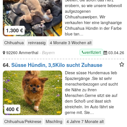
erobern, so wie unsere liebevoll
aufgezogenen
Chihuahuawelpen. Wir
verkaufen hier eine langhaarige
Chihuahua Hündin in der Farbe
1.300 €
blue tan…
Chihuahua
reinrassig
4 Monate 3 Wochen
alt
verifiziert
92260 Ammerthal
- Bayern
03.04.26
64.
Süsse Hündin, 3,5Kilo sucht Zuhause
Diese süsse Hundemaus lieb
Spaziergänge .Sie ist sehr
menschenbezogen und sucht
die Nähe zu ihren
Menschen.Gerne sitzt sie auf
dem Schoß und lässt sich
streicheln. Im Auto fährt sie
400 €
gerne mit. Sie…
Chihuahua/Pekinese
Mischling
4 Jahre 7 Monate
alt