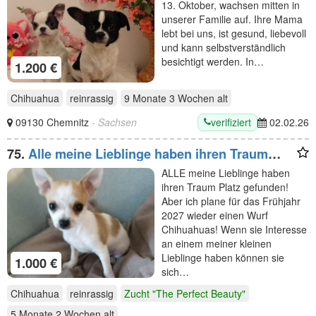
13. Oktober, wachsen mitten in
unserer Familie auf. Ihre Mama
lebt bei uns, ist gesund, liebevoll
und kann selbstverständlich
besichtigt werden. In…
1.200 €
Chihuahua
reinrassig
9 Monate 3 Wochen
alt
verifiziert
09130 Chemnitz
- Sachsen
02.02.26
75.
Alle meine Lieblinge haben ihren Traum
Platz gefunden! Im Frühjahr 2027 plane ich
ALLE meine Lieblinge haben
wieder einen Wurf!
ihren Traum Platz gefunden!
Aber ich plane für das Frühjahr
2027 wieder einen Wurf
Chihuahuas! Wenn sie Interesse
an einem meiner kleinen
Lieblinge haben können sie
1.000 €
sich…
Chihuahua
reinrassig
Zucht "The Perfect Beauty"
5 Monate 2 Wochen
alt