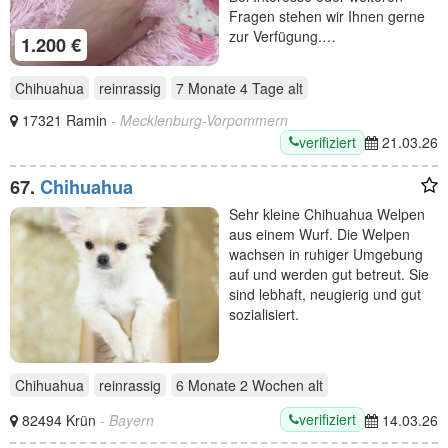
Fragen stehen wir Ihnen gerne
zur Verfügung.…
1.200 €
Chihuahua
reinrassig
7 Monate 4 Tage
alt
17321 Ramin
- Mecklenburg-Vorpommern
verifiziert
21.03.26
67.
Chihuahua
Sehr kleine Chihuahua Welpen
aus einem Wurf. Die Welpen
wachsen in ruhiger Umgebung
auf und werden gut betreut. Sie
sind lebhaft, neugierig und gut
sozialisiert.
Chihuahua
reinrassig
6 Monate 2 Wochen
alt
verifiziert
82494 Krün
- Bayern
14.03.26