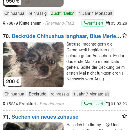
950 €
Chihuahua
reinrassig
Zucht "Bello"
1 Jahr 1 Monat
alt
verifiziert
76879 Knittelsheim
- Rheinland-Pfalz
05.03.26
70.
Deckrüde Chihuahua langhaar, Blue Merle,
blaue Augen
Streusel möchte gern die
Damenwelt beglücken mit
seinem guten Aussehen. Er darf
das erste Mal zu einem Date
gehen. Sollte die Deckung beim
ersten Mal nicht funktionieren (
Nachweis vom Arzt ),…
200 €
Chihuahua
Deckrüde
reinrassig
1 Jahr 7 Monate
alt
verifiziert
15234 Frankfurt
- Brandenburg
01.03.26
71.
Suchen ein neues zuhause
Hallo ich bin timmy ...😁 Und