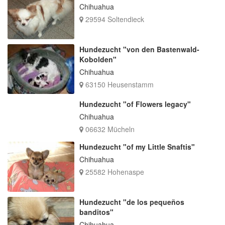
Chihuahua
29594 Soltendieck
Hundezucht "von den Bastenwald-
Kobolden"
Chihuahua
63150 Heusenstamm
Hundezucht "of Flowers legacy"
Chihuahua
06632 Mücheln
Hundezucht "of my Little Snaftis"
Chihuahua
25582 Hohenaspe
Hundezucht "de los pequeños
banditos"
Chihuahua