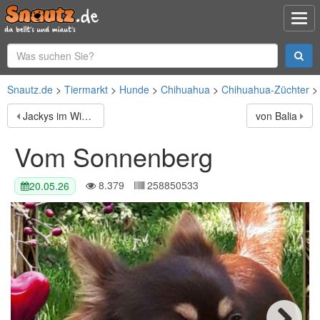
Snautz.de
Tiermarkt
Hunde
Chihuahua
Chihuahua-Züchter
Jackys im Wieskamp
von Balia
Vom Sonnenberg
8.379
258850533
20.05.26