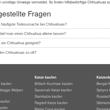
en unnötige Umwege vermeidet. So finden hilfsbedürftige Chihuahuas sc
gestellte Fragen
e häufigste Todesursache bei Chihuahuas?
darf man einen Chihuahua alleine lassen?
t ein Chihuahua geeignet?
len Chihuahuas so oft?
Katze kaufen
Katzenb
 kaufen
Britisch Kurzhaar kaufen
Bengal 
lldogge Welpen
Savannah Katze kaufen
Sphynx 
Siamkatze kaufen
Russisch
kaufen
Ragdoll Katze kaufen
Sibirisc
aufen
Maine Coon kaufen
Perserka