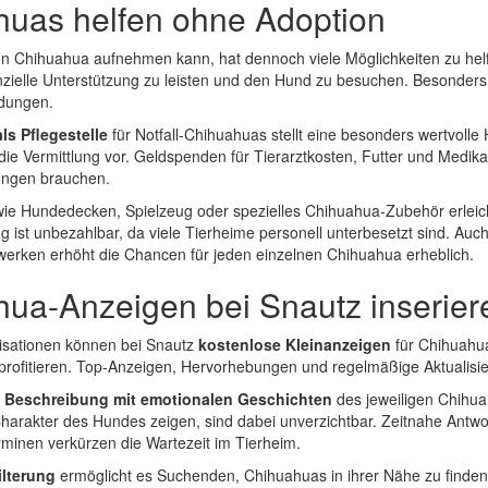
uas helfen ohne Adoption
en Chihuahua aufnehmen kann, hat dennoch viele Möglichkeiten zu hel
nzielle Unterstützung zu leisten und den Hund zu besuchen. Besonders 
ndungen.
s Pflegestelle
für Notfall-Chihuahuas stellt eine besonders wertvolle H
 die Vermittlung vor. Geldspenden für Tierarztkosten, Futter und Medi
ungen brauchen.
ie Hundedecken, Spielzeug oder spezielles Chihuahua-Zubehör erleich
ng ist unbezahlbar, da viele Tierheime personell unterbesetzt sind. Auc
zwerken erhöht die Chancen für jeden einzelnen Chihuahua erheblich.
ua-Anzeigen bei Snautz inserier
isationen können bei Snautz
kostenlose Kleinanzeigen
für Chihuahua
profitieren. Top-Anzeigen, Hervorhebungen und regelmäßige Aktualisi
te Beschreibung mit emotionalen Geschichten
des jeweiligen Chihua
Charakter des Hundes zeigen, sind dabei unverzichtbar. Zeitnahe Antwo
rminen verkürzen die Wartezeit im Tierheim.
ilterung
ermöglicht es Suchenden, Chihuahuas in ihrer Nähe zu finden