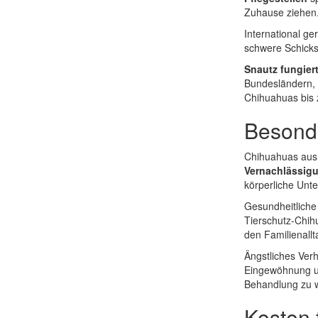
Zuhause ziehen
International g
schwere Schicksa
Snautz fungiert
Bundesländern, 
Chihuahuas bis 
Besonde
Chihuahuas aus 
Vernachlässig
körperliche Unte
Gesundheitliche
Tierschutz-Chih
den Familienallt
Ängstliches Verh
Eingewöhnung un
Behandlung zu w
Kosten 