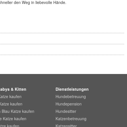
hneller den Weg in liebevolle Hände.
abys & Kitten
Dienstleistungen
Katze kaufen
Hundebetreuung
Katze kaufen
Hundepension
 Blau Katze kaufen
Hundesitter
he Katze kaufen
Katzenbetreuung
tze kaufen
Katzensitter