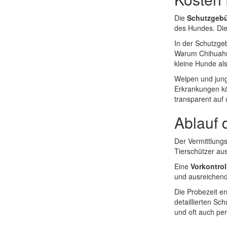
Die
Schutzgebü
des Hundes. Die
In der Schutzge
Warum Chihuahua
kleine Hunde al
Welpen und jung
Erkrankungen kön
transparent auf 
Ablauf 
Der Vermittlung
Tierschützer au
Eine
Vorkontro
und ausreichend
Die Probezeit er
detaillierten Sc
und oft auch pe