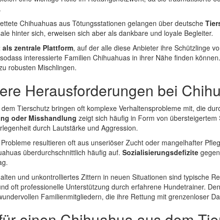
.
erettete Chihuahuas aus Tötungsstationen gelangen über deutsche
Tier
le hinter sich, erweisen sich aber als dankbare und loyale Begleiter.
 als zentrale Plattform
, auf der alle diese Anbieter ihre Schützlinge 
sodass interessierte Familien Chihuahuas in ihrer Nähe finden können.
zu robusten Mischlingen.
re Herausforderungen bei Chihu
dem Tierschutz bringen oft komplexe Verhaltensprobleme mit, die dur
ung oder Misshandlung
zeigt sich häufig in Form von übersteigertem
rlegenheit durch Lautstärke und Aggression.
 Probleme resultieren oft aus unseriöser Zucht oder mangelhafter Pfle
uahuas überdurchschnittlich häufig auf.
Sozialisierungsdefizite
gegenü
ag.
alten und unkontrolliertes Zittern in neuen Situationen sind typische 
d oft professionelle Unterstützung durch erfahrene Hundetrainer. Denn
undervollen Familienmitgliedern, die ihre Rettung mit grenzenloser D
für einen Chihuahua aus dem Tie