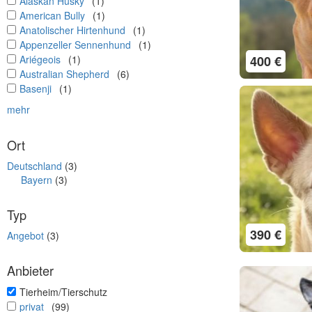
undefined
Alaskan Husky
(1)
undefined
American Bully
(1)
undefined
Anatolischer Hirtenhund
(1)
undefined
Appenzeller Sennenhund
(1)
undefined
400 €
Ariégeois
(1)
undefined
Australian Shepherd
(6)
undefined
Basenji
(1)
mehr
Ort
Deutschland
(3)
Bayern
(3)
Typ
390 €
Angebot
(3)
Anbieter
undefined
Tierheim/Tierschutz
undefined
privat
(99)