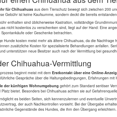
hr für Chihuahuas
aus dem Tierschutz bewegt sich zwischen 200 und
se Gebühr ist keine Kaufsumme, sondern deckt die bereits entstandenen
bühr enthalten sind üblicherweise Kastration, vollständige Grundimm
s nicht kostenlos zu verschenken sind, liegt auf der Hand: Eine ange
s Spontankäufe oder Geschenke betrachten.
e Hunde kosten meist mehr als ältere Chihuahuas, da die Nachfrage h
nen zusätzliche Kosten für spezialisierte Behandlungen anfallen. Seri
und unterstützen neue Besitzer auch nach der Vermittlung bei gesundh
der Chihuahua-Vermittlung
sprozess beginnt meist mit dem
Erstkontakt über eine Online-Anzeig
sführliche Gespräche über die Haltungsbedingungen, Erfahrungen mit 
lle der künftigen Wohnumgebung
gehört zum Standard seriöser Vermi
 Platz bietet. Besonders bei Chihuahuas achten sie auf Gefahrenquel
möglicht es beiden Seiten, sich kennenzulernen und eventuelle Unvert
hutzvertrag, der auch Nachkontrollen vorsieht. Bei der Übergabe erha
rsönliche Gegenstände des Hundes, die ihm den Übergang erleichtern.