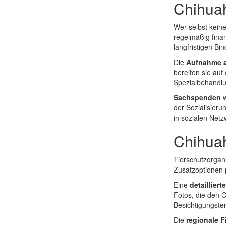
Chihuah
Wer selbst kein
regelmäßig fina
langfristigen Bi
Die
Aufnahme al
bereiten sie auf
Spezialbehandl
Sachspenden
w
der Sozialisieru
in sozialen Net
Chihuah
Tierschutzorgan
Zusatzoptionen 
Eine
detaillier
Fotos, die den 
Besichtigungste
Die
regionale F