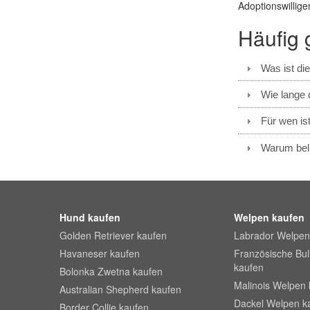
Adoptionswillig
Häufig 
Was ist di
Wie lange 
Für wen is
Warum bel
Hund kaufen
Welpen kaufen
Golden Retriever kaufen
Labrador Welpen
Havaneser kaufen
Französische Bu
kaufen
Bolonka Zwetna kaufen
Malinois Welpen 
Australian Shepherd kaufen
Dackel Welpen k
Border Collie kaufen