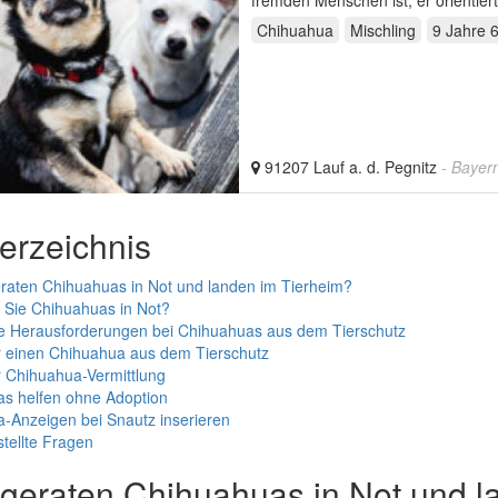
fremden Menschen ist, er orientie
die…
Chihuahua
Mischling
9 Jahre 
91207 Lauf a. d. Pegnitz
- Bayer
verzeichnis
aten Chihuahuas in Not und landen im Tierheim?
 Sie Chihuahuas in Not?
 Herausforderungen bei Chihuahuas aus dem Tierschutz
r einen Chihuahua aus dem Tierschutz
r Chihuahua-Vermittlung
s helfen ohne Adoption
-Anzeigen bei Snautz inserieren
tellte Fragen
eraten Chihuahuas in Not und l