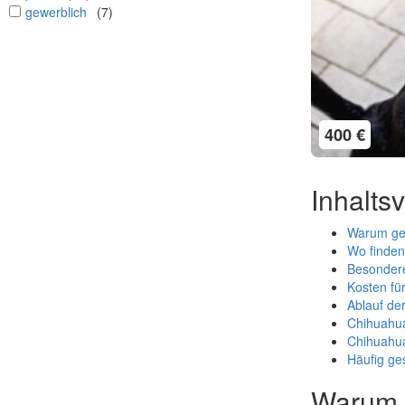
undefined
gewerblich
(7)
400 €
Inhalts
Warum ger
Wo finden
Besondere
Kosten fü
Ablauf de
Chihuahua
Chihuahua
Häufig ges
Warum g