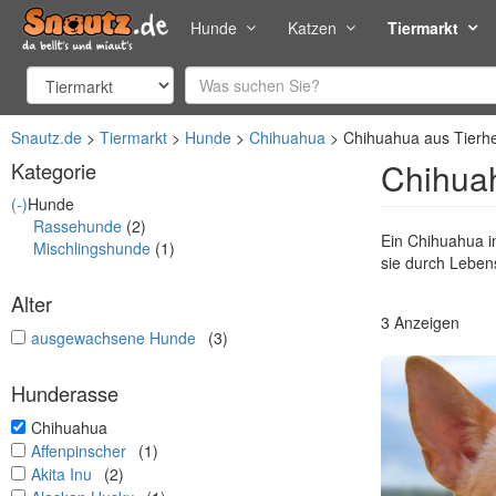
Hunde
Katzen
Tiermarkt
Snautz.de
Tiermarkt
Hunde
Chihuahua
Chihuahua aus Tierhe
Chihuah
Kategorie
(-)
Hunde
Rassehunde
(2)
Ein Chihuahua i
Mischlingshunde
(1)
sie durch Lebens
Alter
3 Anzeigen
undefined
ausgewachsene Hunde
(3)
Hunderasse
undefined
Chihuahua
undefined
Affenpinscher
(1)
undefined
Akita Inu
(2)