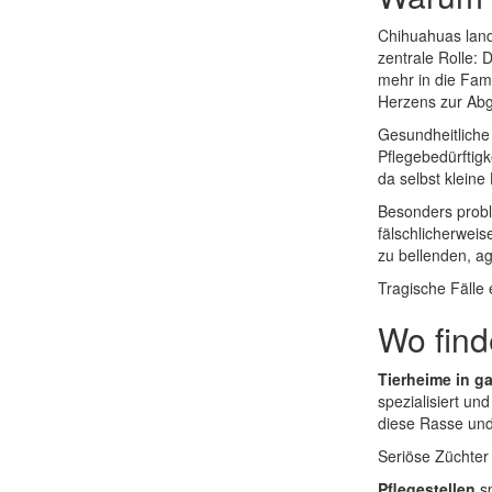
Chihuahuas land
zentrale Rolle: 
mehr in die Fam
Herzens zur Abg
Gesundheitliche 
Pflegebedürftigk
da selbst klein
Besonders proble
fälschlicherwei
zu bellenden, a
Tragische Fälle
Wo find
Tierheime in g
spezialisiert un
diese Rasse und
Seriöse Züchter
Pflegestellen
sp