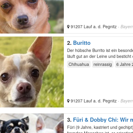
91207 Lauf a. d. Pegnitz
- Bayer
2.
Buritto
Der hübsche Burrito ist ein besond
läuft gut an der Leine und bestic
Chihuahua
reinrassig
6 Jahre 
91207 Lauf a. d. Pegnitz
- Bayer
3.
Füri & Dobby Chi: Wir
Füri (9 Jahre, kastriert und gechi