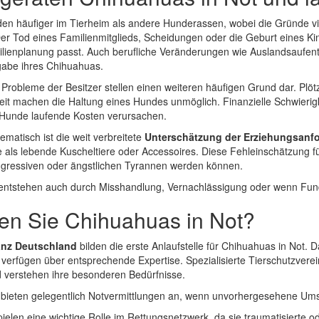
en häufiger im Tierheim als andere Hunderassen, wobei die Gründe viel
Der Tod eines Familienmitglieds, Scheidungen oder die Geburt eines Kin
ilienplanung passt. Auch berufliche Veränderungen wie Auslandsaufen
abe ihres Chihuahuas.
Probleme der Besitzer stellen einen weiteren häufigen Grund dar. Plöt
eit machen die Haltung eines Hundes unmöglich. Finanzielle Schwierigke
e Hunde laufende Kosten verursachen.
matisch ist die weit verbreitete
Unterschätzung der Erziehungsanf
se als lebende Kuscheltiere oder Accessoires. Diese Fehleinschätzung 
ggressiven oder ängstlichen Tyrannen werden können.
 entstehen auch durch Misshandlung, Vernachlässigung oder wenn Fu
en Sie Chihuahuas in Not?
anz Deutschland
bilden die erste Anlaufstelle für Chihuahuas in Not. 
d verfügen über entsprechende Expertise. Spezialisierte Tierschutzve
 verstehen ihre besonderen Bedürfnisse.
 bieten gelegentlich Notvermittlungen an, wenn unvorhergesehene Umst
ielen eine wichtige Rolle im Rettungsnetzwerk, da sie traumatisierte od