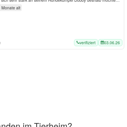
rt sich sehr stark an seinem Hundekumpel Dobby deshalb möchten
6 Monate
alt
verifiziert
03.06.26
n
anden im Tierheim?