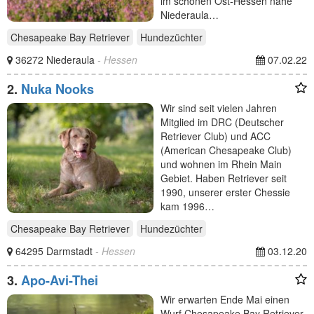
im schönen Ost-Hessen nähe
Niederaula…
Chesapeake Bay Retriever
Hundezüchter
36272 Niederaula
- Hessen
07.02.22
2.
Nuka Nooks
Wir sind seit vielen Jahren
Mitglied im DRC (Deutscher
Retriever Club) und ACC
(American Chesapeake Club)
und wohnen im Rhein Main
Gebiet. Haben Retriever seit
1990, unserer erster Chessie
kam 1996…
Chesapeake Bay Retriever
Hundezüchter
64295 Darmstadt
- Hessen
03.12.20
3.
Apo-Avi-Thei
Wir erwarten Ende Mai einen
Wurf Chesapeake Bay Retriever