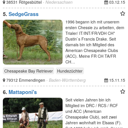
38531 Rötgesbüttel
- Niedersachsen
03.12.15
5.
SedgeGrass
1996 begann ich mit unserem
ersten Chessie zu arbeiten, dem
Trialer/ IT/INT/FR/VDH CH*
Dustin`s Francis Drake. Seit
damals bin ich Mitglied des
American Chesapeake Clubs
(ACC). Meine FR CH TA/FR
CH…
Chesapeake Bay Retriever
Hundezüchter
79312 Emmendingen
- Baden-Württemberg
15.11.15
6.
Mattaponi's
Seit vielen Jahren bin ich
Mitglied im DRC / RCS / RCF
und ACC (American
Chesapeake Club), seit zwei
Jahren wohnhaft im Elsass (F).