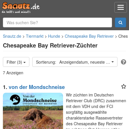
Snautz.de
Tiermarkt
Hunde
Chesapeake Bay Retriever
Chesa
Chesapeake Bay Retriever-Züchter
Filter (3)
Anzeigendatum, neueste oben
7 Anzeigen
1.
von der Mondschneise
Wir züchten im Deutschen
Retriever Club (DRC) zusammen
mit dem VDH und der FCI
sorgfältig ausgewählte
charakterstarke Rassevertreter
des Chesapeake Bay Retriever