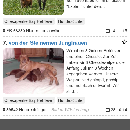
Seit 1992 habe ich mich diesem
"Exoten" unter den…
Chesapeake Bay Retriever
Hundezüchter
FR-68230 Niedermorschwihr
14.11.15
7.
von den Steinernen Jungfrauen
Wirhaben 3 Golden-Retriever
und einen Chessie. Zur Zeit
haben wir 6 Chessiewelpen, die
Anfang Juli mit 8 Wochen
abgegeben werden. Unsere
Welpen sind geimpft, gechipt
und mehrfach entwurmt. Wir
sind…
Chesapeake Bay Retriever
Hundezüchter
89542 Herbrechtingen
- Baden-Württemberg
28.10.14