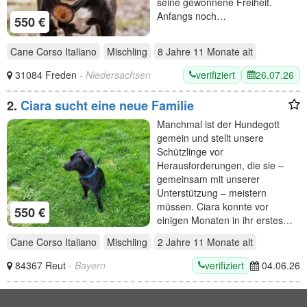
seine gewonnene Freiheit.
Anfangs noch…
550 €
Cane Corso Italiano
Mischling
8 Jahre 11 Monate
alt
verifiziert
26.07.26
31084 Freden
- Niedersachsen
2.
Ciara sucht eine neue Familie
Manchmal ist der Hundegott
gemein und stellt unsere
Schützlinge vor
Herausforderungen, die sie –
gemeinsam mit unserer
Unterstützung – meistern
müssen. Ciara konnte vor
550 €
einigen Monaten in ihr erstes…
Cane Corso Italiano
Mischling
2 Jahre 11 Monate
alt
verifiziert
84367 Reut
- Bayern
04.06.26